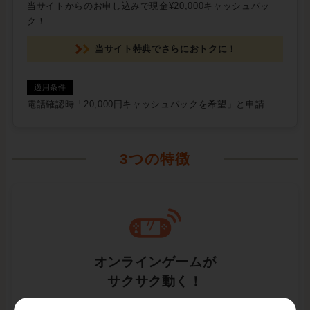
当サイトからのお申し込みで現金¥20,000キャッシュバッ
ク！
当サイト特典でさらにおトクに！
電話確認時「20,000円キャッシュバックを希望」と申請
3つの特徴
オンラインゲームが
サクサク動く！
10ギガプランなら最大10Gbpsで超高速！