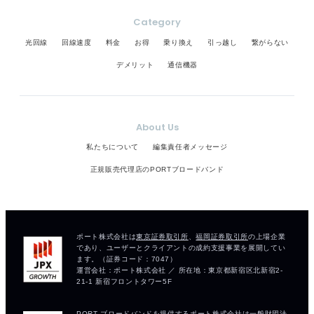
Category
光回線
回線速度
料金
お得
乗り換え
引っ越し
繋がらない
デメリット
通信機器
About Us
私たちについて
編集責任者メッセージ
正規販売代理店のPORTブロードバンド