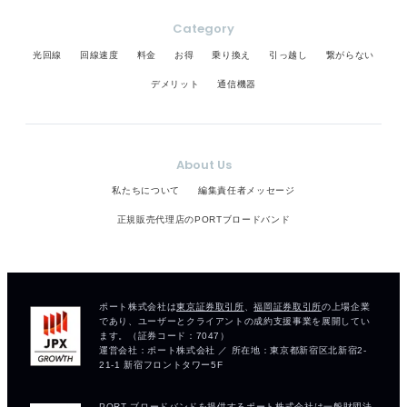
Category
光回線
回線速度
料金
お得
乗り換え
引っ越し
繋がらない
デメリット
通信機器
About Us
私たちについて
編集責任者メッセージ
正規販売代理店のPORTブロードバンド