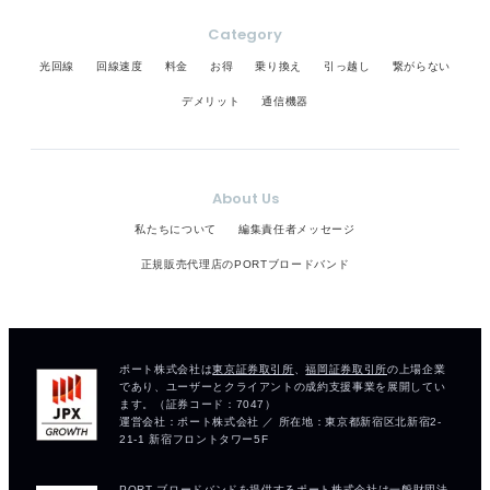
Category
光回線
回線速度
料金
お得
乗り換え
引っ越し
繋がらない
デメリット
通信機器
About Us
私たちについて
編集責任者メッセージ
正規販売代理店のPORTブロードバンド