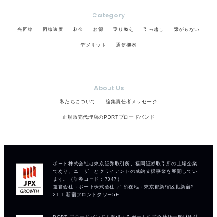
Category
光回線
回線速度
料金
お得
乗り換え
引っ越し
繋がらない
デメリット
通信機器
About Us
私たちについて
編集責任者メッセージ
正規販売代理店のPORTブロードバンド