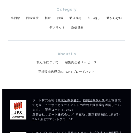
Category
光回線
回線速度
料金
お得
乗り換え
引っ越し
繋がらない
デメリット
通信機器
About Us
私たちについて
編集責任者メッセージ
正規販売代理店のPORTブロードバンド