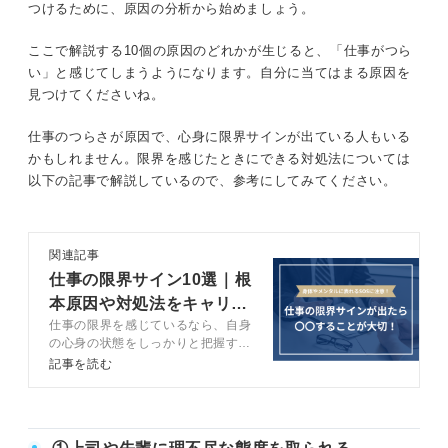
つけるために、原因の分析から始めましょう。
ここで解説する10個の原因のどれかが生じると、「仕事がつら
い」と感じてしまうようになります。自分に当てはまる原因を
見つけてくださいね。
仕事のつらさが原因で、心身に限界サインが出ている人もいる
かもしれません。限界を感じたときにできる対処法については
以下の記事で解説しているので、参考にしてみてください。
関連記事
仕事の限界サイン10選｜根
本原因や対処法をキャリア
仕事の限界を感じているなら、自身
のプロが解説
の心身の状態をしっかりと把握する
ことが重要です。この記事では仕事
記事を読む
の限界サインとその原因をキャリア
アドバイザーとともに解説します。
仕事の限界サインが出たときの対処
法も紹介しているので、ぜひ参考に