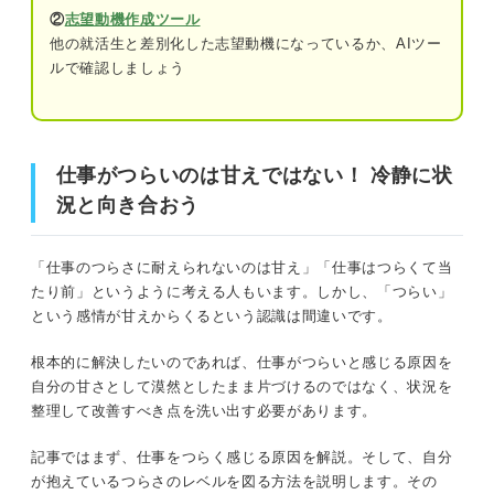
②
志望動機作成ツール
⑥職場での自分の必要性を感じられない
他の就活生と差別化した志望動機になっているか、AIツー
⑦充分な休みが取れないほど忙しい
ルで確認しましょう
仕事がつらいのは甘えではない！ 冷静に状況と向き合お
う
⑧待遇に不満があって意欲が湧かない
⑨やりがいが感じられない
まずは知ってほしい！ 仕事がつらい人が心に留めておく
仕事がつらいのは甘えではない！ 冷静に状
べき2つのこと
➉仕事内容が体力的にハードすぎる
況と向き合おう
つらく感じるのは自分の仕事に責任を持っている証拠
仕事を続けるべき？ 「仕事がつらい」のレベルを
「仕事のつらさに耐えられないのは甘え」「仕事はつらくて当
図る方法
つらくても投げやりにならずに打開策を探すことが大切
たり前」というように考える人もいます。しかし、「つらい」
ストレスの度合いをチェックしよう
という感情が甘えからくるという認識は間違いです。
仕事がつらい状況を良くする3ステップ
自己分析をしてみよう
根本的に解決したいのであれば、仕事がつらいと感じる原因を
自分の甘さとして漠然としたまま片づけるのではなく、状況を
ステップ①つらく感じる原因を分析する
整理して改善すべき点を洗い出す必要があります。
仕事を引き続き頑張りたい人必見！ 仕事がつらい
ステップ②つらさのレベルを図る
ときの10の対処法
記事ではまず、仕事をつらく感じる原因を解説。そして、自分
①自分が担当する仕事の目的や意義を改め
が抱えているつらさのレベルを図る方法を説明します。その
ステップ③原因とレベルに応じた対処法を実践する