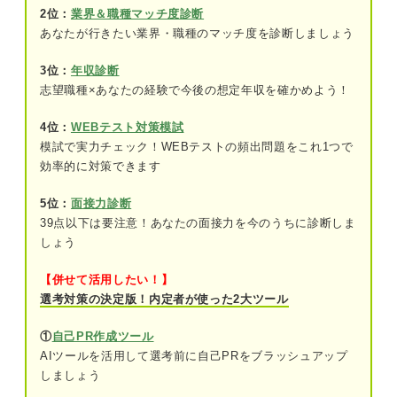
2位：
業界＆職種マッチ度診断
ステップ①つらく感じる原因を分析する
あなたが行きたい業界・職種のマッチ度を診断しましょう
ステップ②つらさのレベルを図る
3位：
年収診断
志望職種×あなたの経験で今後の想定年収を確かめよう！
ステップ③原因とレベルに応じた対処法を
実践する
4位：
WEBテスト対策模試
模試で実力チェック！WEBテストの頻出問題をこれ1つで
つらいのはなぜ？ 「仕事がつらい」を発生させる
効率的に対策できます
10個の原因
①上司や先輩に理不尽な態度を取られる
5位：
面接力診断
39点以下は要注意！あなたの面接力を今のうちに診断しま
②職場の雰囲気になじめない
しょう
③顧客と良好な関係が築けない
【併せて活用したい！】
選考対策の決定版！内定者が使った2大ツール
④努力しているのに成果が出せない
①
自己PR作成ツール
⑤ミスを繰り返してしまう
AIツールを活用して選考前に自己PRをブラッシュアップ
しましょう
関連Q&A