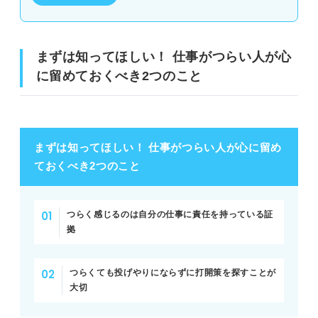
③周囲に積極的に助けやアドバイスを求める
④プライベートの時間を充実させる
まずは知ってほしい！ 仕事がつらい人が心
に留めておくべき2つのこと
⑤仕事に役立つスキルや知識を身に付ける
⑥社内のキャリアパスを知って長期的な目線を持つ
⑦視野を広げるために転職を検討してみる
まずは知ってほしい！ 仕事がつらい人が心に留め
ておくべき2つのこと
⑧副業を始め一つの仕事に依存しないようにする
⑨有給を使って仕事からしばらく離れる時間を作る
つらく感じるのは自分の仕事に責任を持っている証
拠
➉休職を勧められた場合はアドバイスに従ってゆっくり休む
つらくても投げやりにならずに打開策を探すことが
仕事がつらくて辞めたい人必見！ 転職や退職でつらさを
大切
解消した方が良いケース