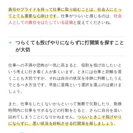
責任やプライドを持って仕事に取り組むことは、社会人にとっ
てとても重要な心掛けです
。仕事がつらいと感じるのは、
社会
人としての責任をはたしている証拠
と捉えてくださいね。
つらくても投げやりにならずに打開策を探すこと
が大切
仕事への不満や恐怖が一気に高まると、役割を投げ出したいと
いう考えに行き着く人が多くいます。ときには仕事と距離を置
くことも大切ですが、それは自分の状況を冷静に判断したうえ
でとるべき方法です。早急に退職という選択を選ぶのは避けま
しょう。
また、仕事をしたくないからといって無断で欠勤したり、勤務
時間内に仕事をサボるなどの行動をとると、さらに自分を追い
詰めてしまうことになりかねません。
つらいときこそ投げやり
にならずに、悪い状況を好転させる打開策を探しましょう
。