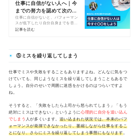
仕事に自信がない人へ｜今
までの努力を認めて次のス
仕事に自信がないと、パフォーマン
テップに進むには
スが低下したり自分自身までを否定
的にとらえてしまったりとさまざま
記事を読む
な悪影響が起こるかもしれません。
自分の仕事ぶりに自信を持てるよう
になる方法をキャリアコンサルタン
トとともに解説するので、仕事への
⑤ミスを繰り返してしまう
不安を解消するための参考にしてく
ださい。
仕事でミスや失敗をすることもありますよね。どんなに気をつ
けていても、同じようなミスを繰り返してしまうこともあるで
しょう。自分のせいで周囲に迷惑をかけるのはつらいですよ
ね。
そうすると、「失敗をしたら上司から怒られてしまう」「もう
絶対にミスはできない」というように
心理的に自分を追い込ん
でしまう
人が多くいます。
追い込まれた状況では、本来のパフ
ォーマンスが発揮できなかったり、萎縮しながら仕事をするこ
とになり、さらにミスを繰り返してしまう事態にもなります
。