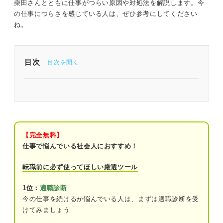
柴田さんとともに仕事がつらい原因や対処法を解説します。今
の仕事につらさを感じている人は、ぜひ参考にしてください
ね。
目次
仕事がつらいのは甘えではない！ 冷静に状況と向
き合おう
まずは知ってほしい！ 仕事がつらい人が心に留め
ておくべき2つのこと
【完全無料】
仕事で悩んでいる社会人におすすめ！
つらく感じるのは自分の仕事に責任を持っ
ている証拠
転職前に必ず使ってほしい厳選ツール
つらくても投げやりにならずに打開策を探
1位：
適職診断
すことが大切
今の仕事を続けるか悩んでいる人は、まずは適職診断を受
けてみましょう
仕事がつらい状況を良くする3ステップ