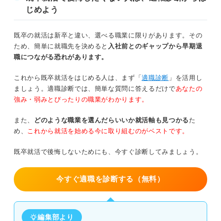
➉休職を勧められた場合はアドバイスに従っ
⑧待遇に不満があって意欲が湧かない
じめよう
てゆっくり休む
⑨やりがいが感じられない
既卒の就活は新卒と違い、選べる職業に限りがあります。その
仕事がつらくて辞めたい人必見！ 転職や退職でつ
ため、簡単に就職先を決めると
入社前とのギャップから早期退
らさを解消した方が良いケース
➉仕事内容が体力的にハードすぎる
職につながる恐れがあります。
①改善を試みたが人間関係が良くならなか
った
これから既卒就活をはじめる人は、まず「
適職診断
」を活用し
仕事を続けるべき？ 「仕事がつらい」のレベルを図る方
ましょう。適職診断では、簡単な質問に答えるだけで
あなたの
法
②疾患があるが休職を拒否された
強み・弱みとぴったりの職業がわかります。
ストレスの度合いをチェックしよう
③希望の労働条件に合った仕事への転職が
また、
どのような職業を選んだらいいか就活軸も見つかる
た
決まった
め、
これから就活を始める今に取り組むのがベストです。
自己分析をしてみよう
仕事がつらい状況は必ず好転させられる！ 自分を
既卒就活で後悔しないためにも、今すぐ診断してみましょう。
仕事を引き続き頑張りたい人必見！ 仕事がつらいときの
大事にして変化を起こそう
10の対処法
今すぐ適職を診断する（無料）
①自分が担当する仕事の目的や意義を改めて理解する
②自己肯定感を高める考え方に切り替える
編集部より