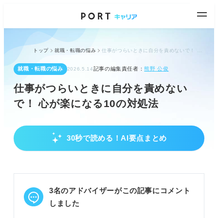
トップ
就職・転職の悩み
仕事がつらいときに自分を責めないで！ 心が楽になる10の対処法
就職・転職の悩み
記事の編集責任者：
熊野 公俊
2026.5.14
仕事がつらいときに自分を責めない
で！ 心が楽になる10の対処法
30秒で読める！AI要点まとめ
仕事のつらさへの向き合い方と心構え
「つらい」は心身のSOS。甘えではなく真面目に頑
張った証拠と捉える。
責任感の表れと認識し、投げやりにならず打開策を
3名のアドバイザーがこの記事にコメント
探す。
原因分析、レベル測定、対処法実践の3ステップで
しました
状況を好転させる。