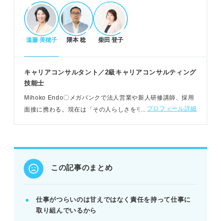
POINT：一人で抱え込まず、冷静に状況を整理し改
善点を見つける。
遠藤 美穂子
隈本 稔
柴田 登子
つらさの原因特定とレベル診断
人間関係、成果、待遇など、つらさの具体的な原因
キャリアコンサルタント／2級キャリアコンサルティング
を分析する。
技能士
心身の不調サインをセルフチェックし、ストレス度
Mihoko Endo〇メガバンクで法人営業や新人研修講師、採用
合いを把握する。
プロフィール詳細
面接に携わる。現在は「その人らしさを引き出すカウンセリ
自己分析で「最もつらいこと」を明確にし、客観的
ング」をモットーに、大学での就活支援、社会人向けキャリ
にレベルを測る。
ア開発研修をおこなう
POINT：危険レベルなら専門家へ相談し、心身を守
ることを最優先にする。
この記事のまとめ
具体的な対処法と最終判断
仕事の目的理解、自己肯定感向上、周囲への相談で
仕事がつらいのは甘えではなく責任を持って仕事に
状況改善を図る。
取り組んでいるから
プライベート充実、スキル習得、キャリアパス検討