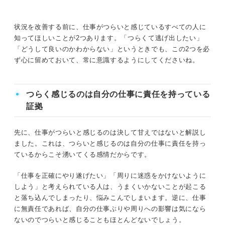
①改善を試みたが人間関係が良くならなかった
②疾患があるが休職を拒否された
状況を改善する前に、仕事がつらいと感じているすべての人に
知ってほしいことが2つあります。「つらくて逃げ出したい」
③希望の労働条件に合った仕事への転職が決まった
「どうして良いのかわからない」というときでも、この2つを必
ず心に留めておいて、常に意識するようにしてくださいね。
仕事がつらい状況は必ず好転させられる！ 自分を大事に
して変化を起こそう
つらく感じるのは自分の仕事に責任を持っている
証拠
先に、仕事がつらいと感じるのは決して甘えではないと解説し
ました。これは、つらいと感じるのは自分の仕事に責任を持っ
ているからこそ湧いてくる感情だからです。
「仕事を正確にやり遂げたい」「周りに迷惑をかけないように
しよう」と考えられている人は、うまくいかないことが起こる
と落ち込んでしまったり、悩みこんでしまいます。逆に、仕事
に無責任であれば、自分の仕事ぶりや周りへの影響は気になら
ないのでつらいと感じることもほとんどないでしょう。