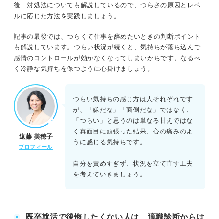
て理解する
後、対処法についても解説しているので、つらさの原因とレベ
ルに応じた方法を実践しましょう。
②自己肯定感を高める考え方に切り替える
つらいのはなぜ？ 「仕事がつらい」を発生させる10個の
原因
記事の最後では、つらくて仕事を辞めたいときの判断ポイント
③周囲に積極的に助けやアドバイスを求め
も解説しています。つらい状況が続くと、気持ちが落ち込んで
る
①上司や先輩に理不尽な態度を取られる
感情のコントロールが効かなくなってしまいがちです。なるべ
く冷静な気持ちを保つように心掛けましょう。
④プライベートの時間を充実させる
②職場の雰囲気になじめない
⑤仕事に役立つスキルや知識を身に付ける
③顧客と良好な関係が築けない
つらい気持ちの感じ方は人それぞれです
が、「嫌だな」「面倒だな」ではなく、
⑥社内のキャリアパスを知って長期的な目
④努力しているのに成果が出せない
「つらい」と思うのは単なる甘えではな
線を持つ
く真面目に頑張った結果、心の痛みのよ
遠藤 美穂子
⑦視野を広げるために転職を検討してみる
⑤ミスを繰り返してしまう
うに感じる気持ちです。
プロフィール
⑧副業を始め一つの仕事に依存しないよう
関連Q&A
自分を責めすぎず、状況を立て直す工夫
にする
を考えていきましょう。
⑥職場での自分の必要性を感じられない
⑨有給を使って仕事からしばらく離れる時
間を作る
⑦充分な休みが取れないほど忙しい
既卒就活で後悔したくない人は、適職診断からは