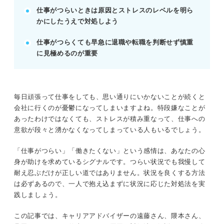
仕事がつらいときは原因とストレスのレベルを明ら
で意欲を高める。
かにしたうえで対処しよう
改善が見込めない場合や疾患時は、転職・退職も視
野に入れる。
仕事がつらくても早急に退職や転職を判断せず慎重
POINT：転職活動は視野を広げる目的で始め、内定
に見極めるのが重要
後に退職を検討する。
記事の該当箇所を見る
毎日頑張って仕事をしても、思い通りにいかないことが続くと
仕事がつらいのは甘えではない！ 冷静に状況
会社に行くのが憂鬱になってしまいますよね。特段嫌なことが
と向き合おう
あったわけではなくても、ストレスが積み重なって、仕事への
まずは知ってほしい！ 仕事がつらい人が心に
意欲が段々と湧かなくなってしまっている人もいるでしょう。
留めておくべき2つのこと
仕事がつらい状況を良くする3ステップ
「仕事がつらい」「働きたくない」という感情は、あなたの心
つらいのはなぜ？ 「仕事がつらい」を発生さ
身が助けを求めているシグナルです。つらい状況でも我慢して
せる10個の原因
耐え忍ぶだけが正しい道ではありません。状況を良くする方法
は必ずあるので、一人で抱え込まずに状況に応じた対処法を実
践しましょう。
※AIの特性上、間違いが含まれている場合があります。記事本文
と併せてご確認ください。
この記事では、キャリアアドバイザーの遠藤さん、隈本さん、