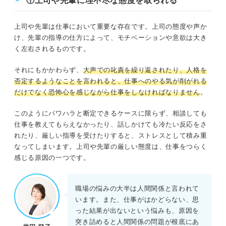
①上司や先輩に理不尽な態度を取られる
してください。
上司や先輩は仕事において重要な存在です。上司の態度や声か
け、先輩の指導の仕方によって、モチベーションや意欲は大き
く左右されるものです。
それにもかかわらず、
大声での叱責を繰り返されたり、人格を
否定するようなことを言われると、仕事へのやる気が削がれる
だけでなく恐怖心を感じながら仕事をしなければなりません
。
このようにパワハラと断定できるケースに限らず、相談しても
仕事を教えてもらえなかったり、話しかけても冷たい反応をさ
れたり、厳しい指導を受けたりすると、ストレスとして積み重
なってしまいます。上司や先輩の厳しい態度は、仕事をつらく
感じる原因の一つです。
職場の悩みの大半は人間関係と言われて
います。また、仕事がはかどらない、思
った結果が出ないという悩みも、原因を
突き詰めると人間関係の問題が根底にあ