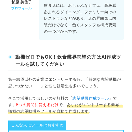
杉原 美佐子
飲食店には、おしゃれなカフェ、高級感
プロフィール
あふれるダイニング、ファミリー向けの
レストランなどがあり、店の雰囲気は内
装だけでなく、働くスタッフも構成要素
の一つだからです。
動機ゼロでもOK！飲食業界志望の方はAI作成ツ
ールを試してください
第一志望以外の企業にエントリーする時、「特別な志望動機が
思いつかない......」と悩む就活生も多いでしょう。
そこで活用してほしいのが無料の「
志望動機作成ツール
」で
す。
5つの質問に答えるだけ
で、
あなたがエントリーする業界・
職種の志望動機をツールが自動で作成します
。
こんな人にツールはおすすめ