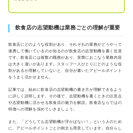
志望動機が浮かばない人に！ 飲食店で働く魅力
顧客の反応が目の前で見られやりがいにつ
飲食店の志望動機は業務ごとの理解が重要
ながる
飲食店の志望動機は業務ごとの理解が重要
食べ物や酒の知識がつく
まず始めにチェック！ 飲食店の志望動機の書き方
飲食店にどのような役割があり、それぞれの業務がどうやって
接客業経験が活かせる
飲食店で働きたい理由を結論ファーストで伝える
連携して働いているのか知るのが飲食店の志望動機を書く近道
です。飲食店には複数の職務があり、実際におこなう業務内容
飲食店の志望動機を書くときの注意点
志望動機を裏付けるエピソードを記載する
は大きく違いがあります。スタッフ一人ひとりにどのような役
割があるか理解していないと、自分が書いたアピールポイント
その店でなければいけない理由をはっきり
飲食店で働く熱意を伝える
をうまく活かせません。
書く
入社後の展望を考える
記事では、始めに飲食店の志望動機の書き方が理解できるよう
顧客目線でのアピールをしない
に詳しく説明します。その後で、志望動機を書くときの注意点
や志望動機に活かせる飲食店の魅力を解説。飲食店ならではの
企業は志望動機で何を見ている？
飲食店の志望動機におすすめ！ 例文10選
特徴への理解を深めていきましょう。
ホールスタッフ経験をアピール
志望度の高さ
また、「どうしても志望動機が浮かばない！」という人のため
調理スタッフ経験をアピール
に、アピールポイントごとの例文も用意しています。自分らし
自社とマッチしている人材か