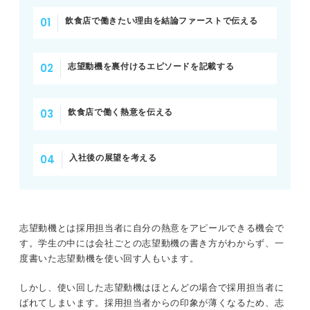
調理スタッフ経験をアピール
飲食店で働きたい理由を結論ファーストで伝える
リーダー経験をアピール
志望動機を裏付けるエピソードを記載する
他業種のアルバイト経験をアピール
コミュニケーション能力をアピール
飲食店で働く熱意を伝える
臨機応変さをアピール
入社後の展望を考える
語学力をアピール
資格をアピール
志望動機とは採用担当者に自分の熱意をアピールできる機会で
体力面をアピール
す。学生の中には会社ごとの志望動機の書き方がわからず、一
度書いた志望動機を使い回す人もいます。
料理好きをアピール
しかし、使い回した志望動機はほとんどの場合で採用担当者に
自分のアピールポイントを考え飲食店の仕事に当てはめよ
ばれてしまいます。採用担当者からの印象が薄くなるため、志