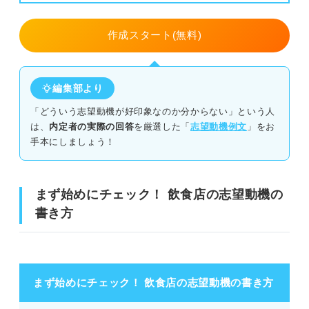
アイデア力の高さ
作成スタート(無料)
志望動機が浮かばない人に！ 飲食店で働く魅力
顧客の反応が目の前で見られやりがいにつながる
編集部より
食べ物や酒の知識がつく
「どういう志望動機が好印象なのか分からない」という人
は、
内定者の実際の回答
を厳選した「
志望動機例文
」をお
接客業経験が活かせる
手本にしましょう！
飲食店の志望動機を書くときの注意点
まず始めにチェック！ 飲食店の志望動機の
その店でなければいけない理由をはっきり書く
書き方
顧客目線でのアピールをしない
飲食店の志望動機におすすめ！ 例文10選
まず始めにチェック！ 飲食店の志望動機の書き方
ホールスタッフ経験をアピール