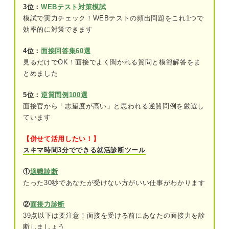
3位：
WEBテスト対策模試
模試で実力チェック！WEBテストの頻出問題をこれ1つで
志望動機に仕事内容の理解は必須！ 飲食店の職務
効率的に対策できます
ホールスタッフ
4位：
面接回答集60選
調理スタッフ
見るだけでOK！面接でよく聞かれる質問と模範解答をま
とめました
店の管理
5位：
逆質問例100選
面接官から「志望度が高い」と思われる逆質問例を厳選し
アピールを差別化しよう！ 飲食店で求められるス
キル
ています
コミュニケーション能力
【併せて活用したい！】
スキマ時間3分でできる就活診断ツール
相手の立場に立って考える力
①
適職診断
体力への自信
たった30秒であなたが受けない方がいい仕事がわかります
臨機応変さ
②
面接力診断
39点以下は要注意！面接を受ける前にあなたの面接力を診
アイデア力の高さ
断しましょう