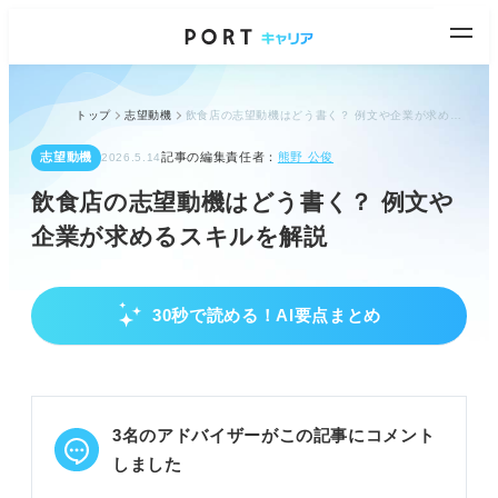
トップ
志望動機
飲食店の志望動機はどう書く？ 例文や企業が求めるスキルを解説
志望動機
記事の編集責任者：
熊野 公俊
2026.5.14
飲食店の志望動機はどう書く？ 例文や
企業が求めるスキルを解説
30秒で読める！AI要点まとめ
飲食店の志望動機作成の基本と企業視点
結論ファーストで入社への熱意を伝える
具体的なエピソードで志望動機を裏付ける
入社後の活躍イメージを具体的に示す
3名のアドバイザーがこの記事にコメント
POINT：企業は志望度と自社とのマッチ度を重視す
しました
る