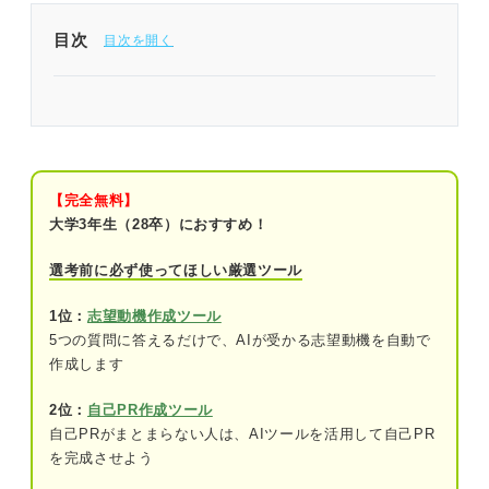
目次
飲食店の志望動機は業務ごとの理解が重要
まず始めにチェック！ 飲食店の志望動機の書き方
飲食店で働きたい理由を結論ファーストで
【完全無料】
伝える
大学3年生（28卒）におすすめ！
志望動機を裏付けるエピソードを記載する
選考前に必ず使ってほしい厳選ツール
飲食店で働く熱意を伝える
1位：
志望動機作成ツール
5つの質問に答えるだけで、AIが受かる志望動機を自動で
入社後の展望を考える
作成します
企業は志望動機で何を見ている？
2位：
自己PR作成ツール
自己PRがまとまらない人は、AIツールを活用して自己PR
志望度の高さ
を完成させよう
自社とマッチしている人材か