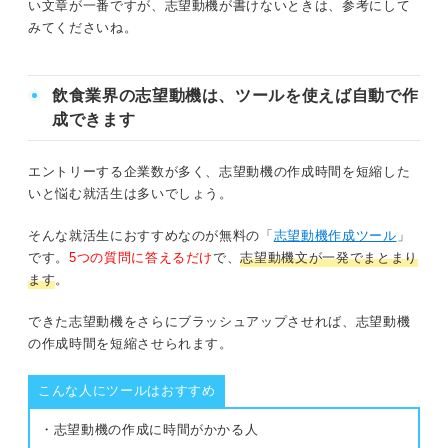
い文章が一番ですが、志望動機が書けないときは、参考にして
リーダー経験をアピール
みてくださいね。
志望動機に仕事内容の理解は必須！ 飲食店の職務
他業種のアルバイト経験をアピール
ホールスタッフ
飲食業界の志望動機は、ツールを使えば自動で作
コミュニケーション能力をアピール
成できます
調理スタッフ
臨機応変さをアピール
エントリーする企業数が多く、志望動機の作成時間を短縮した
店の管理
語学力をアピール
いと悩む就活生は多いでしょう。
資格をアピール
アピールを差別化しよう！ 飲食店で求められるスキル
そんな就活生におすすめなのが無料の「
志望動機作成ツール
」
です。
5つの質問に答えるだけ
で、
志望動機文が一発でまとまり
体力面をアピール
コミュニケーション能力
ます
。
料理好きをアピール
相手の立場に立って考える力
できた志望動機をさらにブラッシュアップさせれば、志望動機
の作成時間を短縮させられます。
自分のアピールポイントを考え飲食店の仕事に当て
体力への自信
はめよう
こんな人にツールはおすすめ
臨機応変さ
・志望動機の作成に時間がかかる人