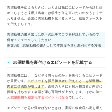
志望動機を伝えるときに、たとえば先にエピソードから話し始
めてしまうと採用担当者には学生が何を言いたいのかうまく伝
わりません。企業に志望動機を伝えるときは、結論ファースト
で伝えましょう。
志望動機の書き出しは以下の記事でコツを解説しているので、
併せてチェックしてください。
例文8選｜志望動機の書き出しで本気度を見せ差別化する方法
志望動機を裏付けるエピソードを記載する
志望動機には、「なぜそう思ったのか」を裏付けるエピソード
が重要です。
エピソードを採用担当者に伝えると、志望動機の
内容に信憑性が増します
。面接のときにも採用担当者が内容に
興味を持ちやすく会話が弾む可能性が上がります。ほかの学生
と
志望動機を差別化するポイント
になる
でしょう。
エピソードが思い浮かばないときは、実際に飲食店へ足を運ん