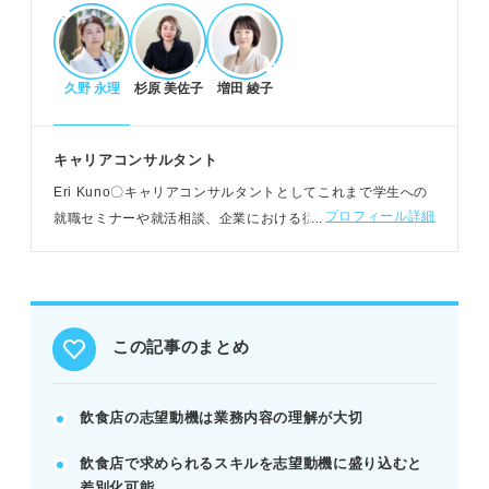
飲食店で求められるスキルと働く魅力
ホール・調理など職務内容を理解し希望を明確に
久野 永理
杉原 美佐子
増田 綾子
コミュニケーション力や体力など活かせるスキルを
アピール
顧客の反応や知識習得など働く魅力を伝える
キャリアコンサルタント
POINT：自分の強みを飲食店の仕事内容と結びつけ
Eri Kuno〇キャリアコンサルタントとしてこれまで学生への
てアピールする
プロフィール詳細
就職セミナーや就活相談、企業における従業員へのキャリア
支援などをおこなう。現在はおもに求職者の就職支援やカウ
ンセリングに従事
志望動機作成の注意点と例文活用
「なぜこの店か」を明確にし他店との差別化を図る
顧客目線だけでなく企業視点での貢献を意識する
この記事のまとめ
経験やスキルに合わせた例文を参考に作成する
例：ホール経験者はテーブルサービスの違いをアピ
飲食店の志望動機は業務内容の理解が大切
ールする
飲食店で求められるスキルを志望動機に盛り込むと
差別化可能