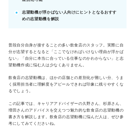
記事の該当箇所を見る
飲食店の志望動機は業務ごとの理解が重要
志望動機が浮かばない人向けにヒントとなるおすす
まず始めにチェック！ 飲食店の志望動機の書
めの志望動機を解説
き方
企業は志望動機で何を見ている？
志望動機に仕事内容の理解は必須！ 飲食店の
職務
普段自分自身が接することの多い飲食店のスタッフ。実際に自
分が志望するとなると「ここでなければいけない理由が浮かば
ない」「自分に本当に合っている仕事なのかわからない」と志
※AIの特性上、間違いが含まれている場合があります。記事本文
望動機作成に悩む人は少なくありません。
と併せてご確認ください。
飲食店の志望動機は、ほかの店舗との差別化が難しい分、うま
く採用担当者に理解度をアピールできれば印象に残りやすくな
るでしょう。
この記事では、キャリアアドバイザーの久野さん、杉原さん、
増田さんのアドバイスを交えつつ魅力的な飲食店の志望動機の
書き方を解説します。飲食店の志望動機に悩んだ人は、ぜひ参
考にしてみてくださいね。