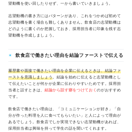
う
望動機を使い回したりせず、一から書いていきましょう。
志望動機の書き方にはパターンがあり、これをつかめば初めて
志望動機を書く場合も難しくありません。飲食店の志望動機は
どのように書くのか把握しておき、採用担当者に印象を残す志
望動機を作成しましょう。
飲食店で働きたい理由を結論ファーストで伝える
履歴書や面接で働きたい理由を企業に伝えるときは、結論ファ
ーストを意識しましょう
。結論を始めに伝えると志望動機とし
て伝えたいことが何かが企業に伝わりやすいためです。採用担
当者と話すときは、
結論から話す癖をつけておく
のがおすすめ
です。
飲食店で働きたい理由は、「コミュニケーションが好き」「自
分が作った料理を人に食べてもらいたい」と人によって理由が
あるでしょう。飲食店でしか実現できない志望動機があれば、
採用担当者は興味を持って学生の話を聞いてくれます。