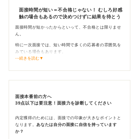
面接時間が短い＝不合格じゃない！ むしろ好感
触の場合もあるので決めつけずに結果を待とう
面接時間が短かったからといって、不合格とは限りませ
ん。
特に一次面接では、短い時間で多くの応募者の雰囲気を
みている場合もあります。
⋯続きを読む▼
時間だけで一喜一憂しない！ ポジティブに結果を待
とう
早く終わる理由としては、以下のようなさまざまな可能
性が考えられます。
面接本番前の方へ
39点以下は要注意！面接力を診断してください
・早い段階で「合格」と判断されたため、それ以上質問
する必要がなかった
内定獲得のためには、面接での印象が大きなポイントと
・面接官のスケジュールが押していた
なります。
あなたは自分の面接に自信を持っています
・あなたの回答が的確で、スムーズに進行した
か？
時間だけで合否を判断せず、結果を待ちましょう。