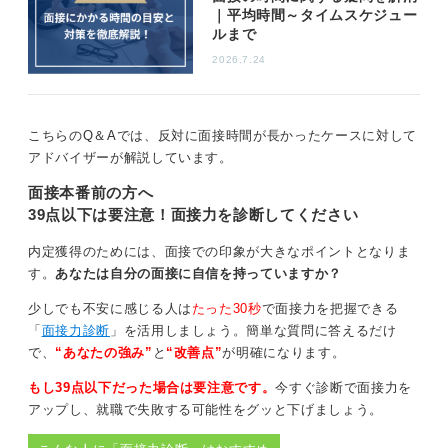
｜平均時間～タイムスケジュー
ルまで
2026.7.24
こちらのQ＆Aでは、反対に面接時間が長かったケースに対して
アドバイザーが解説しています。
面接本番前の方へ
39点以下は要注意！面接力を診断してください
内定獲得のためには、面接での印象が大きなポイントとなりま
す。
あなたは自分の面接に自信を持っていますか？
少しでも不安に感じる人は
たった30秒
で面接力を把握できる
「
面接力診断
」を活用しましょう。簡単な質問に答えるだけ
で、
“あなたの強み”
と
“改善点”
が明確になります。
もし39点以下だった場合は要注意です。
今すぐ診断で面接力を
アップし、就職で失敗する可能性をグッと下げましょう。