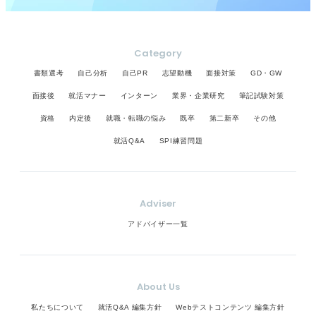
Category
書類選考
自己分析
自己PR
志望動機
面接対策
GD・GW
面接後
就活マナー
インターン
業界・企業研究
筆記試験対策
資格
内定後
就職・転職の悩み
既卒
第二新卒
その他
就活Q&A
SPI練習問題
Adviser
アドバイザー一覧
About Us
私たちについて
就活Q&A 編集方針
Webテストコンテンツ 編集方針