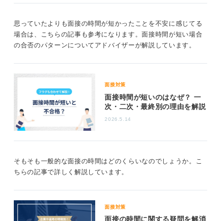
れない」と前向きにとらえ、もし不合格であれば、その
ときにはじめて原因の振り返りをすれば良いのです。
思っていたよりも面接の時間が短かったことを不安に感じてる
一つひとつ結果が出るたびに気持ちが揺れ動くのも、真
場合は、こちらの記事も参考になります。面接時間が短い場合
剣に就活と向き合っているということなので、悪いこと
の合否のパターンについてアドバイザーが解説しています。
ではありませんが、心身ともに疲弊してしまいます。
自分の手応えを信じつつ、就活に前向きに取り組んでい
きましょう。
面接対策
面接時間が短いのはなぜ？ 一
0
次・二次・最終別の理由を解説
2026.5.14
そもそも一般的な面接の時間はどのくらいなのでしょうか。こ
ちらの記事で詳しく解説しています。
面接対策
面接の時間に関する疑問を解消