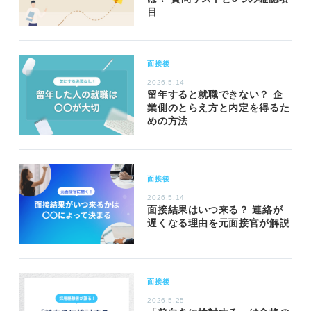
目
面接後
2026.5.14
留年すると就職できない？ 企
業側のとらえ方と内定を得るた
めの方法
面接後
2026.5.14
面接結果はいつ来る？ 連絡が
遅くなる理由を元面接官が解説
面接後
2026.5.25