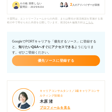
その他 回答しない
2
で応募者の何を見極めているのでしょうか？
人のアドバイザーが回答
質問日：
2025/6/24
また早く終わった面接でも、合格する場合もあるのでし
※質問は、エントリーフォームからの内容、または弊社が就活相談を実施する過
ょうか？ 面接時間と合否の関係について詳しく教えてく
程の中で寄せられた内容を公開しています。就活Q&A 編集方針は
こちら
ださい。
GoogleでPORTキャリアを「優先するソース」に登録する
と、
知りたいQ&Aへすぐにアクセスできる
ようになりま
す。ぜひご登録ください。
優先ソースに登録する
キャリアコンサルタント／1級キャリアコンサ
ルティング技能士
木原 渚
プロフィールを見る