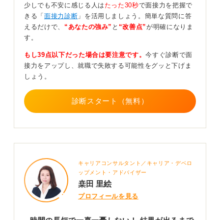
少しでも不安に感じる人は
たった30秒
で面接力を把握で
きる「
面接力診断
」を活用しましょう。簡単な質問に答
0
えるだけで、
“あなたの強み”
と
“改善点”
が明確になりま
す。
もし39点以下だった場合は要注意です。
今すぐ診断で面
接力をアップし、就職で失敗する可能性をグッと下げま
しょう。
診断スタート（無料）
キャリアコンサルタント／キャリア・デベロ
ップメント・アドバイザー
桒田 里絵
プロフィールを見る