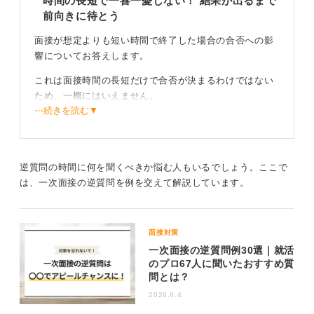
時間の長短で一喜一憂しない！ 結果が出るまで
前向きに待とう
面接が想定よりも短い時間で終了した場合の合否への影
響についてお答えします。
これは面接時間の長短だけで合否が決まるわけではない
ため、一概にはいえません。
⋯続きを読む▼
考えられる可能性としては、ネガティブなケース（あな
たへの興味が薄く、早々に切り上げられた）と、ポジテ
ィブなケース（あなたの評価がきわめて高く、基本的な
確認事項だけで十分だと判断された）の両方がありま
逆質問の時間に何を聞くべきか悩む人もいるでしょう。ここで
す。
は、一次面接の逆質問を例を交えて解説しています。
評価方法は企業それぞれ！ 自分の手応えを信じよう
面接対策
自身では「短い」と感じていても、企業側としては必要
一次面接の逆質問例30選｜就活
のプロ67人に聞いたおすすめ質
な質疑応答は済んでいるという場合も少なくありませ
問とは？
ん。
2026.8.4
結果が出るまでは気に病まず、「高評価だったのかもし