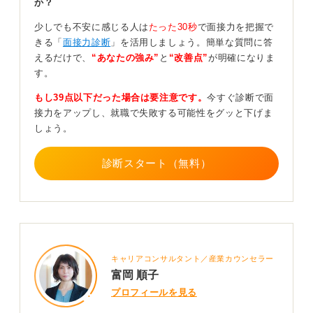
か？
や第一印象も評価の対象となりますが、それだけですべ
てが決まるわけではありません。
少しでも不安に感じる人は
たった30秒
で面接力を把握で
きる「
面接力診断
」を活用しましょう。簡単な質問に答
面接の場数を十分に踏んでいなければ誰でも緊張します
えるだけで、
“あなたの強み”
と
“改善点”
が明確になりま
し、その日の体調や面接官との相性といった、コントロ
す。
ールできない要因も影響します。
もし39点以下だった場合は要注意です。
今すぐ診断で面
重要なのは、不合格という結果から目を背けず、その理
接力をアップし、就職で失敗する可能性をグッと下げま
由を可能な範囲で冷静に振り返り、次の面接に活かすこ
しょう。
とです。
今回の面接で「もっとこうすれば良かった」と感じた点
診断スタート（無料）
を具体的に書き出し、次回の準備につなげましょう。
また、信頼できる友人や大学のキャリアセンターの人な
どに話を聞いてもらうだけでも、気持ちが整理され、軽
くなることがあります。
就職活動は長期戦になることもあるため、自身のペース
キャリアコンサルタント／産業カウンセラー
を大切に、一歩ずつ着実に進んでいきましょう。
富岡 順子
プロフィールを見る
1