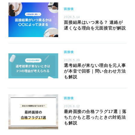
面接後
2026.5.14
面接結果はいつ来る？ 連絡が
遅くなる理由を元面接官が解説
面接後
2026.5.29
選考結果が来ない理由を元人事
が本音で回答｜問い合わせ方法
も解説
面接後
2026.6.12
最終面接の合格フラグ17選｜落
ちたかもと思ったときの対処法
も解説