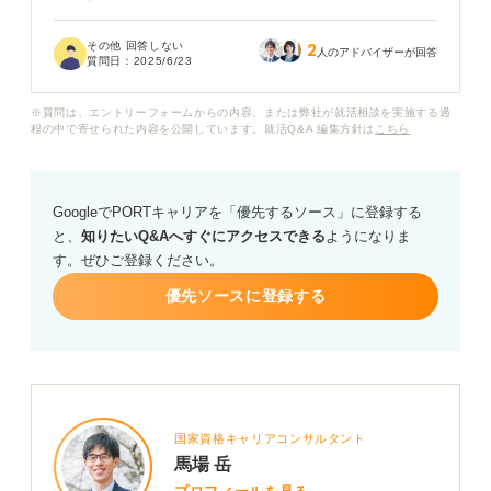
結果が出ませんでした。
その他 回答しない
2
自分の何が悪かったのかもよくわかりません。
人のアドバイザーが回答
質問日：
2025/6/23
「一次面接は第一印象や基本の受け答えなどが見られる
※質問は、エントリーフォームからの内容、または弊社が就活相談を実施する過
ことが多いから、受からないのは基本がなっていないか
程の中で寄せられた内容を公開しています。就活Q&A 編集方針は
こちら
らだ」という話も聞いたことがあるので、一次面接で落
ちてしまった自分は基本すらままならない人間なのかと
落ち込んでしまいます。
GoogleでPORTキャリアを「優先するソース」に登録する
と、
知りたいQ&Aへすぐにアクセスできる
ようになりま
自分はこれから、どうやって気持ちを切り替えて就活を
す。ぜひご登録ください。
進めれば良いのでしょうか？
優先ソースに登録する
この先もまた選考に落ちるたびにこうしてショックを受
けると思うと就活に不安しかありません。アドバイスを
いただけると嬉しいです。
国家資格キャリアコンサルタント
馬場 岳