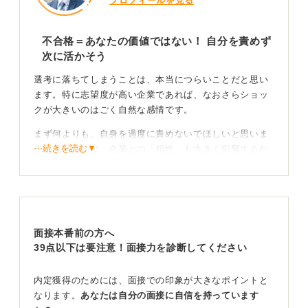
プロフィールを見る
不合格＝あなたの価値ではない！ 自分を責めず
次に活かそう
選考に落ちてしまうことは、本当につらいことだと思い
ます。特に志望度が高い企業であれば、なおさらショッ
クが大きいのはごく自然な感情です。
まず何よりも、自身を過度に責めないでほしいと思いま
⋯続きを読む▼
す。就職活動は、企業との「相性」も大きく影響するた
め、選考の合否が、あなたの人間的な価値を決定付ける
ものでは決してありません。
結果に一喜一憂しすぎることなく、冷静に受け止めるこ
とが大切です。
面接本番前の方へ
39点以下は要注意！面接力を診断してください
大切なのは原因を振り返ること！ 周囲の人を頼りな
がら就活を進めよう
内定獲得のためには、面接での印象が大きなポイントと
なります。
あなたは自分の面接に自信を持っています
一次面接では、確かに基本的なコミュニケーション能力