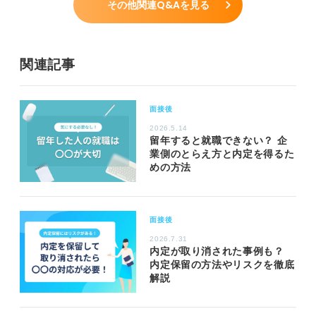
その他関連Q&Aを見る
関連記事
面接後
2026.5.14
留年すると就職できない？ 企
業側のとらえ方と内定を得るた
めの方法
面接後
2026.7.31
内定が取り消された事例も？
内定保留の方法やリスクを徹底
解説