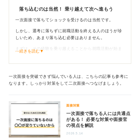
落ち込むのは当然！ 乗り越えて次へ進もう
一次面接で落ちてショックを受けるのは当然です。
しかし、選考に落ちずに就職活動を終える人のほうが珍
しいため、あまり落ち込む必要はありません。
まずは、その経験を乗り越えることから就職活動が始ま
⋯続きを読む▼
ると考えてください。
なぜ落ちたのかを早期に振り返る良い機会ととらえ、客
観的に分析し次に活かすことが重要です。
一次面接を突破できず悩んでいる人は、こちらの記事も参考に
なります。しっかり対策をして二次面接へつなげましょう。
客観的な振り返りと分析が大事！ キャリアセンター
などを活用しよう
面接対策
具体的な受け答えや企業との相性などを冷静に振り返る
一次面接で落ちる人には共通点
ことが、次の選考への糧となります。
がある！ 必要な対策や面接官
の視点を解説
面接官から直接フィードバックを得るのは難しいため、
2026.5.14
大学のキャリアセンターなどで相談しアドバイスをもら