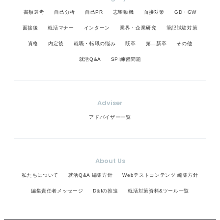
書類選考
自己分析
自己PR
志望動機
面接対策
GD・GW
面接後
就活マナー
インターン
業界・企業研究
筆記試験対策
資格
内定後
就職・転職の悩み
既卒
第二新卒
その他
就活Q&A
SPI練習問題
Adviser
アドバイザー一覧
About Us
私たちについて
就活Q&A 編集方針
Webテストコンテンツ 編集方針
編集責任者メッセージ
D&Iの推進
就活対策資料&ツール一覧