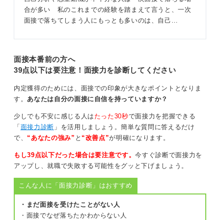
合が多い 私のこれまでの経験を踏まえて言うと、一次
面接で落ちてしまう人にもっとも多いのは、自己…
面接本番前の方へ
39点以下は要注意！面接力を診断してください
内定獲得のためには、面接での印象が大きなポイントとなりま
す。
あなたは自分の面接に自信を持っていますか？
少しでも不安に感じる人は
たった30秒
で面接力を把握できる
「
面接力診断
」を活用しましょう。簡単な質問に答えるだけ
で、
“あなたの強み”
と
“改善点”
が明確になります。
もし39点以下だった場合は要注意です。
今すぐ診断で面接力を
アップし、就職で失敗する可能性をグッと下げましょう。
こんな人に「面接力診断」はおすすめ
・まだ面接を受けたことがない人
・面接でなぜ落ちたかわからない人