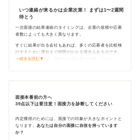
いつ連絡が来るかは企業次第！ まずは1〜2週間
待とう
一次面接の結果連絡のタイミングは、企業の規模や応募
者数によっても大きく異なります。
すぐに結果が出る会社もあれば、多くの応募者を比較検
討するために通知まで時間がかかる場合もあるのです。
⋯続きを読む▼
まずは1〜2週間は、気持ちを落ち着けて待ってみましょ
う。
面接の場で「後日改めて連絡します」と具体的な期間が
示されなかった場合は、ある程度時間がかかると考えて
おいたほうが、精神的に楽かもしれません。
面接本番前の方へ
その間に、ほかの企業の選考準備を進めておくことをお
39点以下は要注意！面接力を診断してください
すすめします。
内定獲得のためには、面接での印象が大きなポイントと
不安なら問い合わせてもOK！ マナーを守って丁寧に
なります。
あなたは自分の面接に自信を持っています
質問すべし
か？