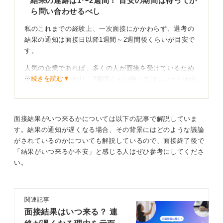
結果の連絡は1〜2週間！ 目安の期間は待ってか
ら問い合わせるべし
私のこれまでの経験上、一次面接にかかわらず、選考の
結果の通知は面接日以降1週間～2週間後くらいが目安で
す。
人気の企業であれば、多くの人が面接を受けているため
⋯続きを読む▼
選考に時間がかかり、2週間くらい待ってほしいといわれ
ることも少なくありません。
2週間経っても連絡が来なければ問い合わせてみても良い
でしょう。ただし、「連絡がなければ不合格です」と予
面接結果がいつ来るかについては以下の記事で解説していま
め伝えられている場合は、問い合わせは控えてくださ
す。結果の通知が遅くなる場合、その背景にはどのような議論
い。
がされているのかについても解説しているので、面接終了後で
「結果がいつ来るか不安」と感じる人はぜひ参考にしてくださ
い。
面接時に連絡までの目安を聞くのもあり！ 丁寧な聞
き方を心掛けよう
面接官から「後日改めて連絡します」といわれた際に、
関連記事
大体の目安の日数をこちらからうかがっても良いかとい
面接結果はいつ来る？ 連
う点ですが、「後日」と言われたのであれば、面接の場