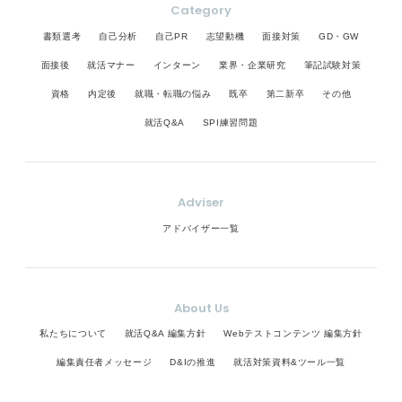
Category
書類選考
自己分析
自己PR
志望動機
面接対策
GD・GW
面接後
就活マナー
インターン
業界・企業研究
筆記試験対策
資格
内定後
就職・転職の悩み
既卒
第二新卒
その他
就活Q&A
SPI練習問題
Adviser
アドバイザー一覧
About Us
私たちについて
就活Q&A 編集方針
Webテストコンテンツ 編集方針
編集責任者メッセージ
D&Iの推進
就活対策資料&ツール一覧