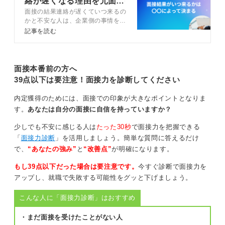
絡が遅くなる理由を元面接
で「大体どのくらいになりますでしょうか」と直接聞い
面接の結果連絡が遅くていつ来るの
官が解説
てしまって良いと思います。
かと不安な人は、企業側の事情を知
ることで不安を軽くすることができ
記事を読む
また、2週間経って連絡をする際には、まず面接をしてく
ます。この記事ではキャリアコンサ
れたことへのお礼を伝えたうえで、「先日一次面接のお
ルタントとともに面接の結果がいつ
来るのかの目安や連絡が遅い理由を
時間をいただきありがとうございました。その後、選考
解説します。
面接本番前の方へ
のご状況はいかがでしょうか」と聞きましょう。
39点以下は要注意！面接力を診断してください
「ほかの選考も進んでおり、お忙しい中で恐縮ですが」
といった先方への配慮の言葉を添えられるとさらに良い
内定獲得のためには、面接での印象が大きなポイントとなりま
ですね。
す。
あなたは自分の面接に自信を持っていますか？
少しでも不安に感じる人は
たった30秒
で面接力を把握できる
0
「
面接力診断
」を活用しましょう。簡単な質問に答えるだけ
で、
“あなたの強み”
と
“改善点”
が明確になります。
もし39点以下だった場合は要注意です。
今すぐ診断で面接力を
アップし、就職で失敗する可能性をグッと下げましょう。
こんな人に「面接力診断」はおすすめ
・まだ面接を受けたことがない人