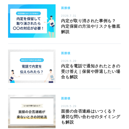
面接後
2026.7.31
内定が取り消された事例も？
内定保留の方法やリスクを徹底
解説
面接後
2026.5.29
内定を電話で通知されたときの
受け答え｜保留や辞退したい場
合も解説
面接後
2026.5.29
面接の合否連絡はいつくる？
適切な問い合わせのタイミング
も解説