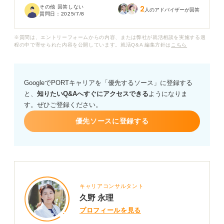
その他 回答しない
2
中できません。
人のアドバイザーが回答
質問日：
2025/7/8
一次面接の結果は、通常どれくらいで来るものなのでし
※質問は、エントリーフォームからの内容、または弊社が就活相談を実施する過
ょうか？また、連絡が遅い場合は不合格の可能性が高い
程の中で寄せられた内容を公開しています。就活Q&A 編集方針は
こちら
のか教えていただきたいです。
もし連絡が来ない場合、企業に問い合わせても良いのか
GoogleでPORTキャリアを「優先するソース」に登録する
など、アドバイスをお願いいたします。
と、
知りたいQ&Aへすぐにアクセスできる
ようになりま
す。ぜひご登録ください。
優先ソースに登録する
キャリアコンサルタント
久野 永理
プロフィールを見る