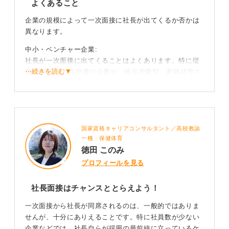
よくあること
もちろん、基礎的なコミュニケーション力は必要です。
企業の規模によって一次面接に社長が出てくるか否かは
しかし、特にベンチャー企業などでは、それ以上に「こ
異なります。
の人は面白い」「インパクトがある」と思わせられるか
が評価のポイントになることもあります。
中小・ベンチャー企業:
社長が一次面接に出てくることはよくあります。特に従
⋯続きを読む▼
経営視点に踏み込んで社長の記憶に残る質問をしよ
業員が30〜50名程度の企業や、地元密着型、家族経営の
う
会社では珍しくありません。社長自身が採用に強くかか
わっており、一人ひとりの候補者をじっくり見極めた
い、社風との相性を早期に判断したいという意図があり
社長が面接に出てくるということは、社長にしか語れな
ます。
いことを聞ける貴重な機会でもあります。
国家資格キャリアコンサルタント／高校教諭
大手企業: 一次面接に社長が出てくることはほぼありま
経営に対する思いや、今後のビジョン、企業をどのよう
一種 保健体育
せん。大手企業では、一次面接は人事担当者や現場の社
に成長させていきたいのか、といったことにぜひ踏み込
徳田 このみ
員が担当し、社長や役員が登場するのは最終面接が一般
んで聞いてみてください。印象に残る良い対話ができる
プロフィールを見る
的です。
と考えます。
社長面接はチャンスととらえよう！
いきなり社長が相手だと緊張するかもしれません。しか
トップと話せる貴重な機会！ 万全の準備で臨もう
し、それはあなたの個性を直接トップにアピールできる
一次面接から社長が同席されるのは、一般的ではありま
絶好のチャンスです。マニュアル通りの回答ではなく、
もし一次面接で社長が出てきた場合は、その選考の重要
せんが、十分にありえることです。特に社員数が少ない
あなた自身の言葉で誠実に思いを伝えましょう。
度が高いことを意味します。
企業などでは、社長自らが採用の最前線に立っているケ