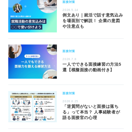
面接対策
2026.5.14
例文あり｜就活で話す意気込み
を場面別で解説！ 企業の意図
や注意点も
面接対策
2026.7.8
一人でできる面接練習の方法5
選【模擬面接の動画付き】
面接対策
2026.6.25
「逆質問がないと面接は落ち
る」って本当？ 人事経験者が
語る面接官の心理