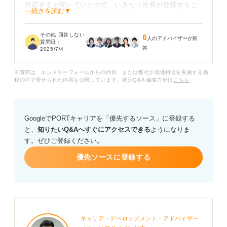
対応すると聞いていたので、いきなり社長が登場するこ
⋯続きを読む▼
とに戸惑いと不安を感じています。
その他 回答しない
6
社長が一次面接を担当する場合、企業はどのような意図
人のアドバイザーが回
質問日：
答
を持っているのでしょうか？
2025/7/4
どのような点を見られるのか、どんな質問がされるの
※質問は、エントリーフォームからの内容、または弊社が就活相談を実施する過
程の中で寄せられた内容を公開しています。就活Q&A 編集方針は
こちら
か、また、逆質問をする際に注意すべきことなどがあれ
ば知りたいです。
GoogleでPORTキャリアを「優先するソース」に登録する
と、
知りたいQ&Aへすぐにアクセスできる
ようになりま
す。ぜひご登録ください。
優先ソースに登録する
キャリア・デベロップメント・アドバイザー