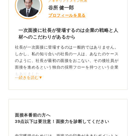
／キャリアドメイン代表
谷所 健一郎
プロフィールを見る
一次面接に社長が登場するのは企業の戦略と人
材へのこだわりがあるから
社長が一次面接に登場するのは一般的ではありません。
しかし、私の知り合いの社長の一人は、あなたのケース
のように、社長が最初の面接をおこない、その後社員が
面接を進めるという独自の採用フローを持つという企業
もありました。
⋯続きを読む▼
社長が自ら一次面接に臨む背景には、いくつかの重要な
理由が考えられます。
たとえば、少数精鋭で事業を運営している企業では、社
長が直接採用にかかわることで、人材に対する強いこだ
面接本番前の方へ
わりや、企業文化への適合性を初期段階から見極めたい
39点以下は要注意！面接力を診断してください
という意図があるでしょう。
また、早急に人材を確保する必要があり、選考プロセス
内定獲得のためには、面接での印象が大きなポイントと