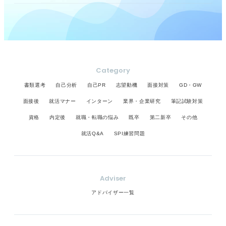
Category
書類選考
自己分析
自己PR
志望動機
面接対策
GD・GW
面接後
就活マナー
インターン
業界・企業研究
筆記試験対策
資格
内定後
就職・転職の悩み
既卒
第二新卒
その他
就活Q&A
SPI練習問題
Adviser
アドバイザー一覧