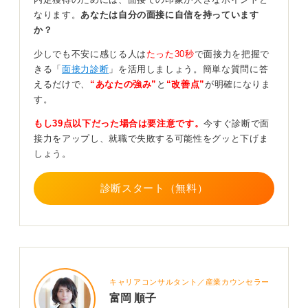
を短縮するために社長が同席する、という緊急性の高い
なります。
あなたは自分の面接に自信を持っています
ケースも考えられます。経営層が早い段階で候補者を直
か？
接評価し、企業ビジョンへの共感度を確認したいと考え
ているのかもしれませんね。
少しでも不安に感じる人は
たった30秒
で面接力を把握で
きる「
面接力診断
」を活用しましょう。簡単な質問に答
社長面接突破の戦略は徹底的な事前準備に限る！
えるだけで、
“あなたの強み”
と
“改善点”
が明確になりま
す。
今回の面接で特に気をつけるべきだった点として、まず
もし39点以下だった場合は要注意です。
今すぐ診断で面
企業理念やビジョンへの共感をアピールすることが挙げ
接力をアップし、就職で失敗する可能性をグッと下げま
られます。
しょう。
会社のトップである社長は、企業の将来像や根幹となる
考え方を非常に重視しています。経験やスキルを単に羅
診断スタート（無料）
列するのではなく、それらが会社の事業成長や目標達成
にどう貢献できるか、より経営視点での発言を心がける
べきです。
そして、逆質問の質も非常に重要です。「社長が考える
会社の今後の展望は？」など、踏み込んだ質問をするこ
キャリアコンサルタント／産業カウンセラー
とで、企業への深い関心と自身の成長意欲をアピールで
富岡 順子
きます。