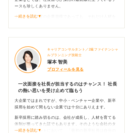
ースも珍しくありません。
0
会社のトップと直接話せる貴重な機会ととらえ、企業理
⋯続きを読む▼
念やビジョンを深く理解したうえで、なぜこの会社を志
また、ある程度の企業規模であっても、それだけ人材を
望したのかを熱意をもって伝えられるよう、気を引き締
大切にしている企業文化の表れとみることもできます。
めて臨みましょう。
驚かれるかもしれませんが、これは社長に直接ご自身の
熱意をアピールできる絶好の機会です。
0
いつも通りの準備で大丈夫！ 前向きに落ち着いて面
キャリアコンサルタント／2級ファイナンシャ
ルプランニング技能士
接に臨もう
塚本 智美
プロフィールを見る
特別な準備は不要ですので、通常の面接と同じ準備をし
っかりとおこない、前向きな気持ちで臨んでください。
一次面接を社長が担当するのはチャンス！ 社長
採用担当者との面接と同じように、落ち着いて準備して
の熱い思いを受け止めて臨もう
きたことを話せば大丈夫です。緊張するとは思います
が、ポジティブにとらえて頑張りましょう。
大企業ではまれですが、中小・ベンチャー企業や、新卒
採用を始めて間もない企業では十分にありえます。
0
新卒採用に踏み切るのは、会社が成長し、人材を育てる
体制が整ってきた証でもあります。そのような会社のタ
⋯続きを読む▼
ーニングポイントにおいて、「最初の新卒社員は自分の