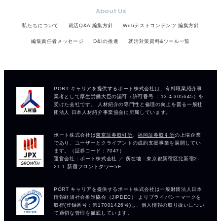
About Us
私たちについて
就活Q&A 編集方針
Webテストコンテンツ 編集方針
編集責任者メッセージ
D&Iの推進
就活対策資料&ツール一覧