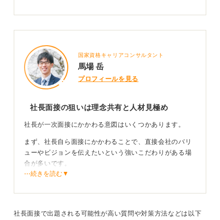
目で選びたい」という社長の熱い思いがあるのかもしれ
ません。
質問をする機会があったら企業の未来を問い大局的
な視点でアピールしよう
国家資格キャリアコンサルタント
馬場 岳
もし社長が面接に出てきたら、その熱意を理解し、敬意
プロフィールを見る
をもって臨みましょう。質問する際は、社長の役割を考
えることが重要です。
社長面接の狙いは理念共有と人材見極め
現場のプレイヤーを兼ねているような社長であれば具体
的な業務の質問も有効ですが、経営に専念している場合
社長が一次面接にかかわる意図はいくつかあります。
は、「会社の今後の方向性」や「事業を通じて実現した
まず、社長自ら面接にかかわることで、直接会社のバリ
い世界観」といった、より大局的な視点からの質問が喜
ューやビジョンを伝えたいという強いこだわりがある場
ばれるでしょう。
合が多いです。
⋯続きを読む▼
0
特にベンチャー企業や創業間もない会社では、社長自身
が人材の適性や熱意を早い段階で見極めたいという思い
があります。
社長面接で出題される可能性が高い質問や対策方法などは以下