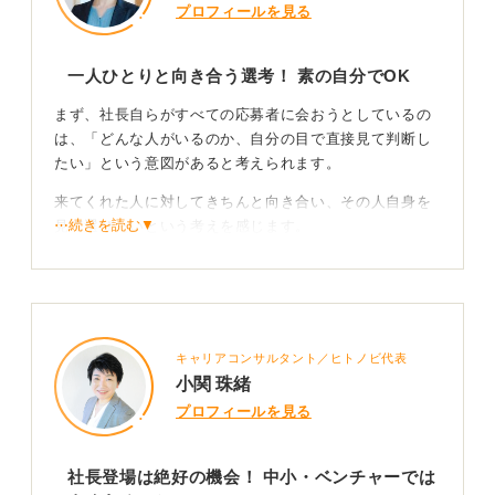
プロフィールを見る
企業研究を徹底的に深化させてください。会社のウェブ
サイトやIR情報だけでなく、社長のインタビュー記事や
一人ひとりと向き合う選考！ 素の自分でOK
SNSなども確認し、社長の考え方や経営戦略、企業の文
化を深く理解することが大切です。
まず、社長自らがすべての応募者に会おうとしているの
は、「どんな人がいるのか、自分の目で直接見て判断し
最後に、「なぜこの会社なのか」をより深く掘り下げて
たい」という意図があると考えられます。
考えてください。自身の価値観や将来の目標と会社がど
のように結びつくのかを明確にすることで、説得力のあ
来てくれた人に対してきちんと向き合い、その人自身を
る志望動機を語れるようになります。あなたのキャリア
⋯続きを読む▼
見て選びたいという考えを感じます。
プランと企業の方向性が合致していることを具体的に説
明できるように準備するして、回答できるようにしてお
また、ほかの面接官では見過ごされてしまうような、少
くと良いでしょう。
し異質だったり個性的だったりする人材、つまり「面白
い人」を発掘したいという思いもあるでしょう。
0
だからこそ、社長面接では「自分らしさ」や「オリジナ
キャリアコンサルタント／ヒトノビ代表
リティ」を大切にしてください。空気を読みすぎたり、
小関 珠緒
周囲に合わせすぎたりする必要はありません。
プロフィールを見る
「自分はこういうことをやりたい」「こんなことに興味
がある」ということを、自信を持って語れるかどうかが
社長登場は絶好の機会！ 中小・ベンチャーでは
大切です。