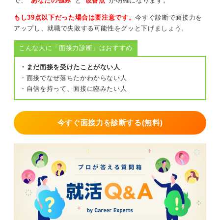
で、
“あなたの強み”
と
“改善点”
が明確になります。
どのような人物かを聞いてみると、自分との相性を見極
める手がかりにもなります。
もし39点以下だった場合は要注意です。
今すぐ診断で面接力を
アップし、就職で失敗する可能性をグッと下げましょう。
一次面接から社長と直接話すとなると、緊張もするでし
ょう。逆に言えばアピール次第で内定の可能性を大きく
こんな人に「面接力診断」はおすすめ
高められるということでもあります。ぜひ前向きに臨ん
でください。
・まだ面接を受けたことがない人
・面接でなぜ落ちたかわからない人
・自信を持って、面接に臨みたい人
0
今すぐ面接力を診断する(無料)