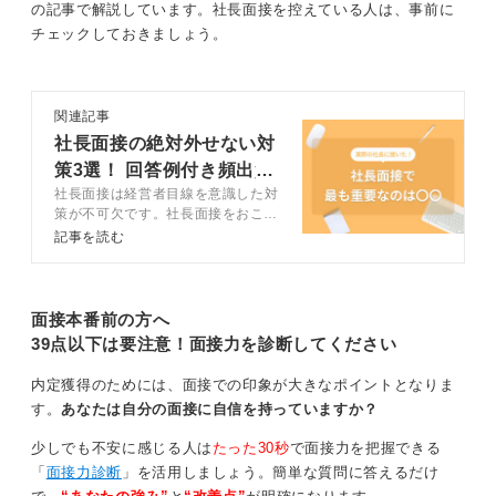
の記事で解説しています。社長面接を控えている人は、事前に
カルチャーフィットが重要！ 長期的な活躍の可能性
チェックしておきましょう。
を示そう
社長が見るポイントは、単にスキルや経歴だけではあり
ません。
関連記事
社長面接の絶対外せない対
その人が企業に合うかどうか、カルチャーフィットする
策3選！ 回答例付き頻出質
かというところも含めて見ています。中長期的に一緒に
社長面接は経営者目線を意識した対
問も
成長していけるかというところも大切にしているケース
策が不可欠です。社長面接をおこな
が多いです。
う企業は採用をかなり重視している
記事を読む
ので、徹底的に対策しましょう。こ
質問内容は志望動機だけにとどまらず、価値観や仕事に
の記事では、社長面接前に絶対にや
対する基本的な姿勢、たとえばハードワークを好むの
るべき3つの対策方法や頻出質問へ
か、それともプライベートとのバランスを大切にしたい
の回答例などを、キャリアコンサル
面接本番前の方へ
タントとともに解説するので、参考
のか、といった点にまで踏み込まれることがあります。
39点以下は要注意！面接力を診断してください
にして内定を掴み取ってください。
将来のビジョンなど、その人のライフプランに関わる深
内定獲得のためには、面接での印象が大きなポイントとなりま
い質問をされる場合もあります。
す。
あなたは自分の面接に自信を持っていますか？
また、逆質問をする際は、会社の未来や課題について尋
少しでも不安に感じる人は
たった30秒
で面接力を把握できる
ねたり、自分がどのように貢献できるかを確認したりす
「
面接力診断
」を活用しましょう。簡単な質問に答えるだけ
るのがおすすめです。あわせて、企業文化に合う人とは