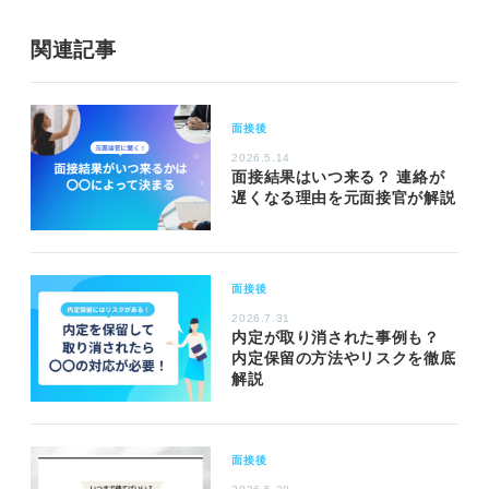
関連記事
面接後
2026.5.14
面接結果はいつ来る？ 連絡が
遅くなる理由を元面接官が解説
面接後
2026.7.31
内定が取り消された事例も？
内定保留の方法やリスクを徹底
解説
面接後