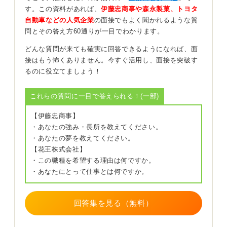
す。この資料があれば、
伊藤忠商事や森永製菓、トヨタ
一方で、単なる状況としては、企業が取引のあるエージ
自動車などの人気企業
の面接でもよく聞かれるような質
ェントへの心証を良くするために翌日までに結果を出す
問とその答え方60通りが一目でわかります。
よう意識している場合や、面接官が人事担当者でその場
どんな質問が来ても確実に回答できるようになれば、面
に決定権があるため、プロセスが早いという場合も挙げ
接はもう怖くありません。今すぐ活用し、面接を突破す
られます。
るのに役立てましょう！
注意点として、一社だけ選考スピードが突出して早い
と、他社の選考が終わらないうちに決断を迫られる可能
これらの質問に一目で答えられる！(一部)
性があるでしょう。
【伊藤忠商事】
自身の状況と照らし合わせ、本当に決めきれるのかを冷
・あなたの強み・長所を教えてください。
静に判断する必要があります。
・あなたの夢を教えてください。
【花王株式会社】
0
・この職種を希望する理由は何ですか。
・あなたにとって仕事とは何ですか。
回答集を見る（無料）