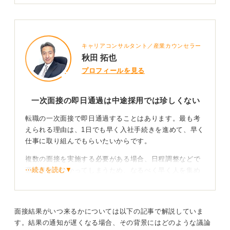
キャリアコンサルタント／産業カウンセラー
秋田 拓也
プロフィールを見る
一次面接の即日通過は中途採用では珍しくない
転職の一次面接で即日通過することはあります。最も考
えられる理由は、1日でも早く入社手続きを進めて、早く
仕事に取り組んでもらいたいからです。
複数の面接を実施する必要がある場合、日程調整などで
⋯続きを読む▼
選考日数がかかってしまうため、なるべく早く人を集め
きりたいと企業は思っています。
新卒選考は入社時期が翌年の4月ですが、中途採用は1日
でも早い手続きをしたいと考えているのです。このよう
面接結果がいつ来るかについては以下の記事で解説していま
に、早い決断が求められるので応募者への連絡も早くな
す。結果の通知が遅くなる場合、その背景にはどのような議論