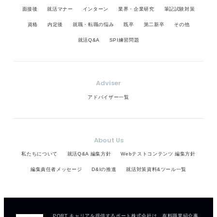
面接後
就活マナー
インターン
業界・企業研究
筆記試験対策
資格
内定後
就職・転職の悩み
既卒
第二新卒
その他
就活Q&A
SPI練習問題
Adviser
アドバイザー一覧
About Us
私たちについて
就活Q&A 編集方針
Webテストコンテンツ 編集方針
編集責任者メッセージ
D&Iの推進
就活対策資料&ツール一覧