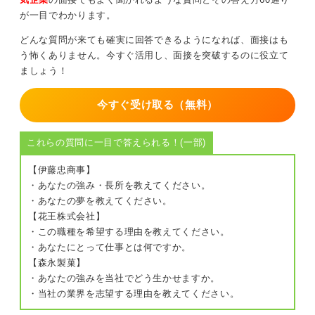
載している、掲載時期が古い、年中求人を出している、
が一目でわかります。
このような求人は人気がないか、決まってもすぐに辞め
るなどのケースが考えられるでしょう。
どんな質問が来ても確実に回答できるようになれば、面接はも
う怖くありません。今すぐ活用し、面接を突破するのに役立て
とはいえ、企業によって状況はさまざまなので、あくま
ましょう！
で一つの判断材料として参考にしてください。
今すぐ受け取る（無料）
0
これらの質問に一目で答えられる！(一部)
【伊藤忠商事】
・あなたの強み・長所を教えてください。
・あなたの夢を教えてください。
【花王株式会社】
・この職種を希望する理由を教えてください。
・あなたにとって仕事とは何ですか。
【森永製菓】
・あなたの強みを当社でどう生かせますか。
・当社の業界を志望する理由を教えてください。