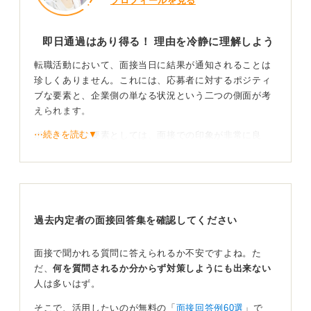
プロフィールを見る
即日通過はあり得る！ 理由を冷静に理解しよう
転職活動において、面接当日に結果が通知されることは
珍しくありません。これには、応募者に対するポジティ
ブな要素と、企業側の単なる状況という二つの側面が考
えられます。
⋯続きを読む▼
ポジティブな要素としては、面接での印象が非常に良
く、企業側が「他社よりも早く選考を進めて優秀な人材
を確保したい」という意図で連絡を早めるケースです。
言葉は悪いですが、他社に取られる前に囲い込みたいと
いう思いの表れでもあります。
過去内定者の面接回答集を確認してください
面接で聞かれる質問に答えられるか不安ですよね。た
焦りは禁物！ 自分のペースで決断することを意識し
だ、
何を質問されるか分からず対策しようにも出来ない
よう
人は多いはず。
そこで、活用したいのが無料の「
面接回答例60選
」で