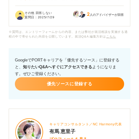
もちろん嬉しいとは思っていますが、あまりに早かった
ので、何か裏があるのではないか、単に人手不足で採用
その他 回答しない
2
を急いでいるだけではないか、などと勘ぐってしまいま
人のアドバイザーが回答
質問日：
2025/7/29
す。
※質問は、エントリーフォームからの内容、または弊社が就活相談を実施する過
転職市場において、一次面接の即日通過はどのような意
程の中で寄せられた内容を公開しています。就活Q&A 編集方針は
こちら
味合いを持つのでしょうか？
企業側が即日通過を出す理由や、即日通過した場合に注
GoogleでPORTキャリアを「優先するソース」に登録する
意すべきこと、また、次のステップに進むにあたってど
と、
知りたいQ&Aへすぐにアクセスできる
ようになりま
のような心構えで臨めば良いのかなど、いろいろご意見
す。ぜひご登録ください。
をお伺いしたいです。
優先ソースに登録する
キャリアコンサルタント／NC Harmony代表
有馬 恵里子