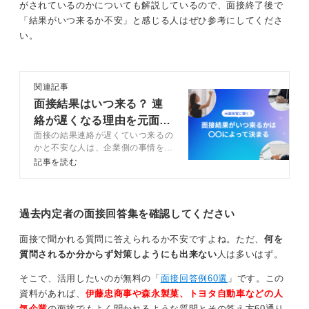
ります。
がされているのかについても解説しているので、面接終了後で
「結果がいつ来るか不安」と感じる人はぜひ参考にしてくださ
い。
スピード選考には慎重な見極めと判断が求められ
る！ 求人票を要チェック
関連記事
面接結果はいつ来る？ 連
絡が遅くなる理由を元面接
結果が早く、選考スピードも速くなると企業選びをして
面接の結果連絡が遅くていつ来るの
官が解説
いる時間的余裕もなくなります。気が付けば内定が出て
かと不安な人は、企業側の事情を知
ることで不安を軽くすることができ
いて、気が付けば入社手続きに入っていることもあるか
記事を読む
ます。この記事ではキャリアコンサ
もしれません。
ルタントとともに面接の結果がいつ
来るのかの目安や連絡が遅い理由を
したがって、スピードが速い選考の場合、より慎重に入
解説します。
過去内定者の面接回答集を確認してください
社を決断する意志を確かめるようにしましょう。
面接で聞かれる質問に答えられるか不安ですよね。ただ、
何を
あまりにも早すぎて疑念を持つ場合もあるかもしれませ
質問されるか分からず対策しようにも出来ない
人は多いはず。
ん。その場合は、求人の出し方で判断することもできま
す。
そこで、活用したいのが無料の「
面接回答例60選
」です。この
資料があれば、
伊藤忠商事や森永製菓、トヨタ自動車などの人
例外もありますが、複数の媒体を使い広く求人募集を掲
気企業
の面接でもよく聞かれるような質問とその答え方60通り