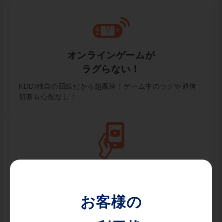
オンラインゲームが
ラグらない！
KDDI独自の回線だから超高速！ゲーム中のラグや通信
切断も心配なし！
4K動画も
快適に視聴できる！
回線が高品質だから高画質でムービー視聴可能！動画フ
ァイルのDLもサクサク！