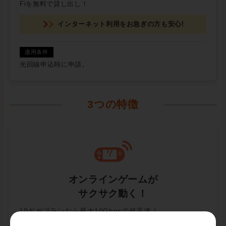
Fiを無料で貸し出し！
インターネット利用をお急ぎの方も安心!
光回線申込時に申請。
3つの特徴
オンラインゲームが
サクサク動く！
10ギガプランなら最大10Gbpsで超高速！