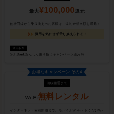
¥100,000
最大
還元
他社回線から乗り換えのお客様は、違約金相当額を還元！
費用を気にせず乗り換えられる！
SoftBankあんしん乗り換えキャンペーン適用時
お得なキャンペーン その4
回線開通まで
無料レンタル
Wi-Fi
インターネット回線開通まで、モバイルWi-Fi・おくだけWi-