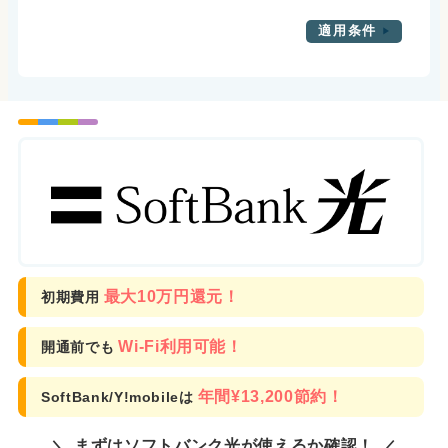
適用条件
最大10万円還元！
初期費用
Wi-Fi利用可能！
開通前でも
年間¥13,200節約！
SoftBank/Y!mobileは
まずはソフトバンク光が使えるか確認！