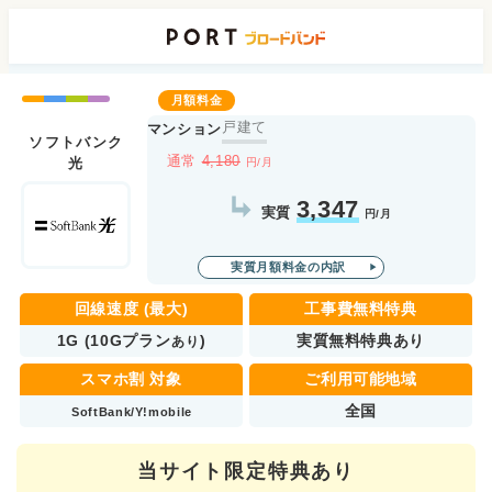
正規販売代理店ポート株式会社 届出番号：C2203454
戸建て
マンション
ソフトバンク
通常
4,180
光
円/月
3,347
実質
円/月
実質月額料金の内訳
回線速度 (最大)
工事費無料特典
1G (10Gプラン
)
実質無料特典あり
あり
スマホ割 対象
ご利用可能地域
全国
SoftBank/Y!mobile
当サイト限定特典あり