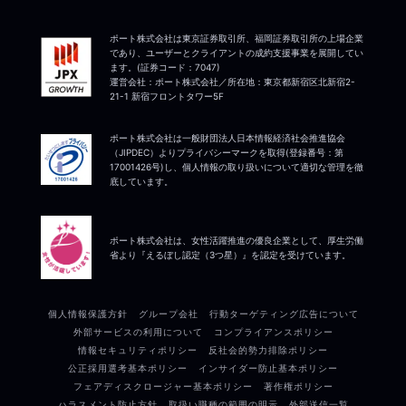
ポート株式会社は東京証券取引所、福岡証券取引所の上場企業
であり、ユーザーとクライアントの成約支援事業を展開してい
ます。(証券コード：7047)
運営会社：ポート株式会社／所在地：東京都新宿区北新宿2-
21-1 新宿フロントタワー5F
ポート株式会社は一般財団法人日本情報経済社会推進協会
（JIPDEC）よりプライバシーマークを取得(登録番号：第
17001426号)し、個人情報の取り扱いについて適切な管理を徹
底しています。
ポート株式会社は、女性活躍推進の優良企業として、厚生労働
省より『えるぼし認定（3つ星）』を認定を受けています。
個人情報保護方針
グループ会社
行動ターゲティング広告について
外部サービスの利用について
コンプライアンスポリシー
情報セキュリティポリシー
反社会的勢力排除ポリシー
公正採用選考基本ポリシー
インサイダー防止基本ポリシー
フェアディスクロージャー基本ポリシー
著作権ポリシー
ハラスメント防止方針
取扱い職種の範囲の明示
外部送信一覧