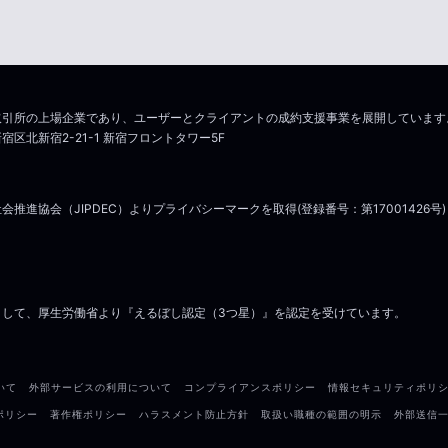
引所の上場企業であり、ユーザーとクライアントの成約支援事業を展開しています。(
北新宿2-21-1 新宿フロントタワー5F
推進協会（JIPDEC）よりプライバシーマークを取得(登録番号：第1700142
として、厚生労働省より『えるぼし認定（3つ星）』を認定を受けています。
いて
外部サービスの利用について
コンプライアンスポリシー
情報セキュリティポリ
ポリシー
著作権ポリシー
ハラスメント防止方針
取扱い職種の範囲の明示
外部送信