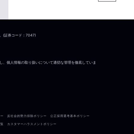
証券コード：7047)
6号)し、個人情報の取り扱いについて適切な管理を徹底していま
シー
反社会的勢力排除ポリシー
公正採用選考基本ポリシー
一覧
カスタマーハラスメントポリシー