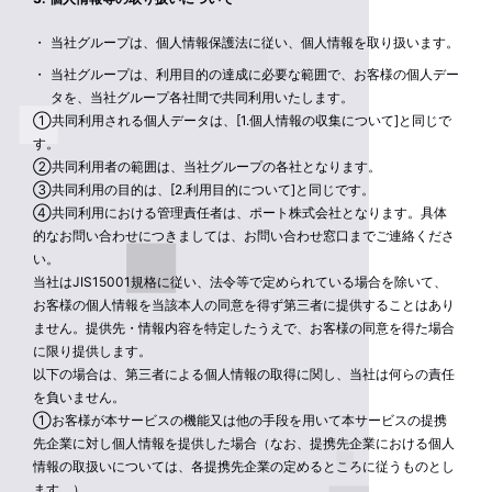
当社グループは、個人情報保護法に従い、個人情報を取り扱います。
当社グループは、利用目的の達成に必要な範囲で、お客様の個人デー
タを、当社グループ各社間で共同利用いたします。
①共同利用される個人データは、[1.個人情報の収集について]と同じで
す。
②共同利用者の範囲は、当社グループの各社となります。
③共同利用の目的は、[2.利用目的について]と同じです。
④共同利用における管理責任者は、ポート株式会社となります。具体
的なお問い合わせにつきましては、お問い合わせ窓口までご連絡くださ
い。
当社はJIS15001規格に従い、法令等で定められている場合を除いて、
お客様の個人情報を当該本人の同意を得ず第三者に提供することはあり
ません。提供先・情報内容を特定したうえで、お客様の同意を得た場合
に限り提供します。
以下の場合は、第三者による個人情報の取得に関し、当社は何らの責任
を負いません。
①お客様が本サービスの機能又は他の手段を用いて本サービスの提携
先企業に対し個人情報を提供した場合（なお、提携先企業における個人
情報の取扱いについては、各提携先企業の定めるところに従うものとし
ます。）