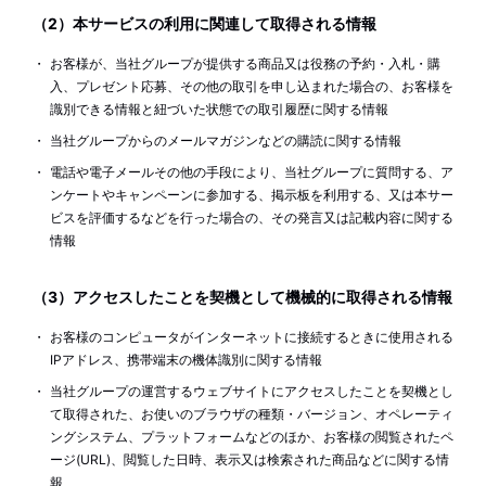
（2）本サービスの利用に関連して取得される情報
お客様が、当社グループが提供する商品又は役務の予約・入札・購
入、プレゼント応募、その他の取引を申し込まれた場合の、お客様を
識別できる情報と紐づいた状態での取引履歴に関する情報
当社グループからのメールマガジンなどの購読に関する情報
電話や電子メールその他の手段により、当社グループに質問する、ア
ンケートやキャンペーンに参加する、掲示板を利用する、又は本サー
ビスを評価するなどを行った場合の、その発言又は記載内容に関する
情報
（3）アクセスしたことを契機として機械的に取得される情報
お客様のコンピュータがインターネットに接続するときに使用される
IPアドレス、携帯端末の機体識別に関する情報
当社グループの運営するウェブサイトにアクセスしたことを契機とし
て取得された、お使いのブラウザの種類・バージョン、オペレーティ
ングシステム、プラットフォームなどのほか、お客様の閲覧されたペ
ージ(URL)、閲覧した日時、表示又は検索された商品などに関する情
報