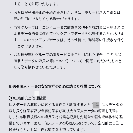
することで対応いたします。
お客様が利用停止の手続きをされたときは、本サービスの全部又は一
部の利用ができなくなる場合があります。
当社グループは、コンピュータの故障その他不可抗力又は人的ミスに
よるデータ消失に備えてバックアップデータを保管することがありま
す。このバックアップデータは、その性質上、確認等の手続きを行う
ことができません。
お客様が当社グループの本サービスをご利用された場合、この[5.保
有個人データの取扱い等について]についてご同意いただいたものと
して取り扱わせていただきます。
6.保有個人データの安全管理のために講じた措置について
①組織的安全管理措置
個人データの取扱いに関する責任者を設置するとともに、個人データを
取り扱う従業者及び当該従業者が取り扱う個人データの範囲を明確に
し、法や取扱規程への違反又は兆候を把握した場合の報告連絡体制を整
備しています。また、個人データの取扱状況について、定期的に自己点
検を行うとともに、内部監査を実施しています。