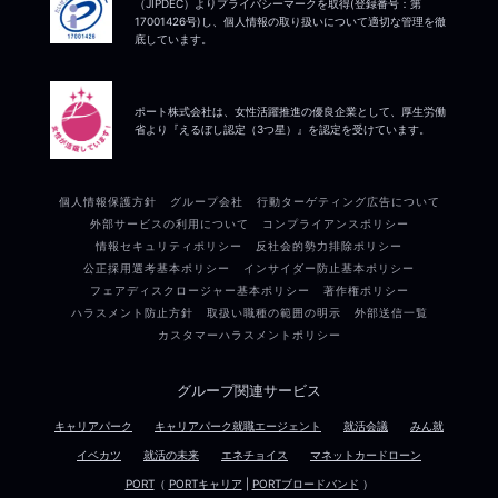
（JIPDEC）よりプライバシーマークを取得(登録番号：第
17001426号)し、個人情報の取り扱いについて適切な管理を徹
底しています。
ポート株式会社は、女性活躍推進の優良企業として、厚生労働
省より『えるぼし認定（3つ星）』を認定を受けています。
個人情報保護方針
グループ会社
行動ターゲティング広告について
外部サービスの利用について
コンプライアンスポリシー
情報セキュリティポリシー
反社会的勢力排除ポリシー
公正採用選考基本ポリシー
インサイダー防止基本ポリシー
フェアディスクロージャー基本ポリシー
著作権ポリシー
ハラスメント防止方針
取扱い職種の範囲の明示
外部送信一覧
カスタマーハラスメントポリシー