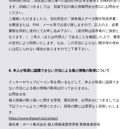
(4)利用の停止，消去及び第三者への提供の停止等を要求する権利があり
ます。詳細につきましては、別途下記の個人情報問合せ窓口にお問合せ
ください。
ご連絡いただきましたら、当社所定の「保有個人データ開示等請求書」
を郵送または、FAX、メール等でお送り致しますので、記入の上、必要
書類を同封し送付にてお申し込み下さい。（送付料は請求者のご負担と
なります。） ご本人（または代理人）であることを確認した上で、書面
の交付により回答いたします。なお、この方法によらない開示等の求め
には応じられない場合がありますのでご了承下さい。
8. 本人が容易に認識できない方法による個人情報の取得について
クッキーやウェブビーコン等を用いるなどして、本人が容易に認識でき
ない方法による個人情報の取得は行っておりません。
お問合せ先
個人情報の取り扱いに関する苦情、開示請求、お問合せにつきましては
下記フォームよりご申請ください。回答の際には遅滞なく回答いたしま
す。
https://www.theport.jp/contact
責任者：ポート株式会社 個人情報保護管理者 業務推進部長