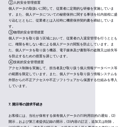
②人的安全管理措置
個人データの取扱いに関して、従業者に定期的な研修を実施していま
す。また、個人データについての秘密保持に関する事項を社内規程に盛
り込むとともに、従業者とは入社時に機密保持契約書を締結していま
す。
③物理的安全管理措置
個人データを取り扱う区域において、従業者の入退室管理を行うととも
に、権限を有しない者による個人データの閲覧を防止しています。ま
た、個人データを取り扱う機器、電子媒体及び書類等の盗難又は紛失等
を防止するための措置を講じています。
④技術的安全管理措置
アクセス制御を実施して、担当者及び取り扱う個人情報データベース等
の範囲を限定しています。また、個人データを取り扱う情報システムを
外部からの不正アクセスや不正ソフトウェアから保護する仕組みを導入
しています。
7. 開示等の請求手続き
お客様には、当社が保有する保有個人データの(1)利用目的の通知，(2)
開示，および第三者提供記録の開示，(3)内容の訂正，追加又は削除，