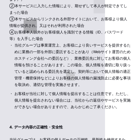
②本サービスに入力した情報により、期せずして本人が特定できてし
まった場合
③本サービスからリンクされる外部サイトにおいて、お客様より個人
情報が提供され、又はそれが利用された場合
④お客様本人以外がお客様個人を識別できる情報（ID、パスワード
等）を入手した場合
当社グループは事業運営上、お客様により良いサービスを提供するた
めに業務の一部を外部に委託することがあり（Webサイト運営のため
ホスティング会社への委託など）、業務委託先に対してお客様の個人
情報を預けることがあります。この場合、個人情報を適切に取り扱っ
ていると認められる委託先を選定し、契約等において個人情報の適正
管理・機密保持などによりお客様の個人情報の漏洩防止に必要な事項
を取決め、適切な管理を実施させます。
お客様が当社に対して個人情報を提出することは任意です。ただし、
個人情報を提出されない場合には、当社からの返信やサービスを実施
ができない場合がありますので、あらかじめご了承ください。
4. データ内容の正確性・安全性
当社グループは、お客様の個人データの正確性、最新性を確保するた