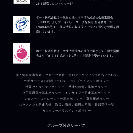
21-1 新宿フロントタワー5F
ポート株式会社は一般財団法人日本情報経済社会推進協会
（JIPDEC）よりプライバシーマークを取得(登録番号：第
17001426号)し、個人情報の取り扱いについて適切な管理を徹
底しています。
ポート株式会社は、女性活躍推進の優良企業として、厚生労働
省より『えるぼし認定（3つ星）』を認定を受けています。
個人情報保護方針
グループ会社
行動ターゲティング広告について
外部サービスの利用について
コンプライアンスポリシー
情報セキュリティポリシー
反社会的勢力排除ポリシー
公正採用選考基本ポリシー
インサイダー防止基本ポリシー
フェアディスクロージャー基本ポリシー
著作権ポリシー
ハラスメント防止方針
取扱い職種の範囲の明示
外部送信一覧
カスタマーハラスメントポリシー