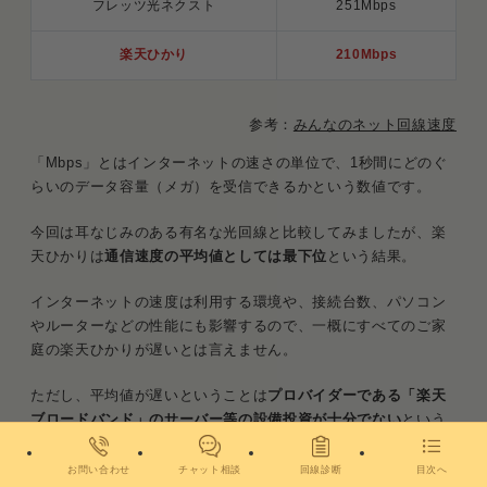
フレッツ光ネクスト
251Mbps
楽天ひかり
210Mbps
参考：
みんなのネット回線速度
「Mbps」とはインターネットの速さの単位で、1秒間にどのぐ
らいのデータ容量（メガ）を受信できるかという数値です。
今回は耳なじみのある有名な光回線と比較してみましたが、楽
天ひかりは
通信速度の平均値としては最下位
という結果。
インターネットの速度は利用する環境や、接続台数、パソコン
やルーターなどの性能にも影響するので、一概にすべてのご家
庭の楽天ひかりが遅いとは言えません。
ただし、平均値が遅いということは
プロバイダーである「楽天
ブロードバンド」のサーバー等の設備投資が十分でない
という
ことの証左です。
お問い合わせ
チャット相談
回線診断
目次へ