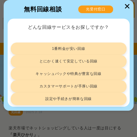
✕
無料回線相談
光受付窓口
MENU
正規販売代理店ポート株式会社 届出番号：C2203454
どんな回線サービスをお探しですか？
トップ
光回線
楽天ひかりは“ポイント倍率UP以外も優秀”と評判｜100人の口コミ評価から実態を解説
1番料金が安い回線
とにかく速くて安定している回線
楽天ひかりは“ポイント倍率UP以外も
キャッシュバックや特典が豊富な回線
優秀”と評判｜100人の口コミ評価から
実態を解説
カスタマーサポートが手厚い回線
設定や手続きが簡単な回線
光回線
2025.2.18
楽天市場でネットショッピングしている人は一度は目にする
「楽天ひかり」
。