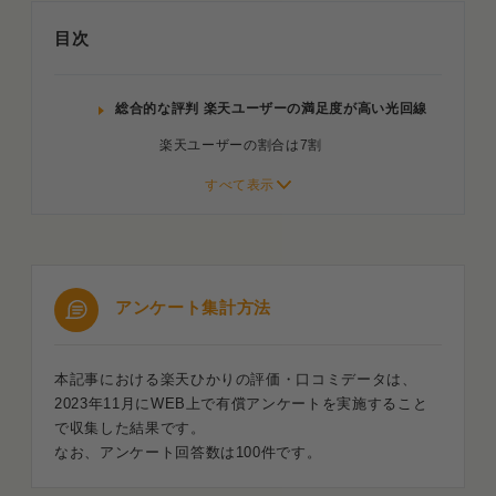
目次
総合的な評判 楽天ユーザーの満足度が高い光回線
楽天ユーザーの割合は7割
通信速度の評判 速度を重視する人には向いていない
世帯規模によって速度の満足度は変わる
月額料金の評判 一般的な光回線より安い
アンケート集計方法
特典・キャンペーンの評判 現在は限定的だからイマ
イチ
本記事における楽天ひかりの評価・口コミデータは、
楽天ひかりは工事費無料のキャンペーンがな
2023年11月にWEB上で有償アンケートを実施すること
い
で収集した結果です。
なお、アンケート回答数は100件です。
開通手続きに関する評判 問題なく早く利用開始でき