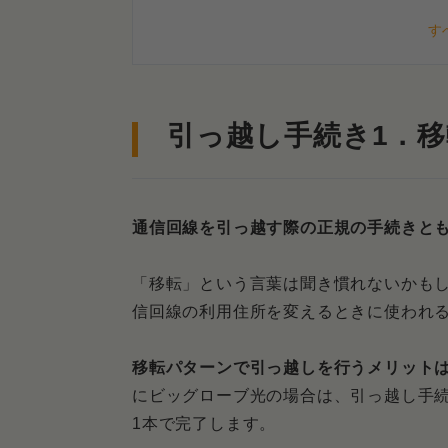
必要に応じて2種類の工事
引っ越し手続き2．いったん解約
引っ越し手続き1．
いったん解約パターンで引
いったん解約パターンで受
通信回線を引っ越す際の正規の手続きと
ビッグローブ光の引っ越しにかか
移転パターンにかかる費用は¥
「移転」という言葉は聞き慣れないかも
信回線の利用住所を変えるときに使われ
いったん解約パターンにかか
移転パターンで引っ越しを行うメリット
どちらのパターンが最適か
にビッグローブ光の場合は、引っ越し手
金銭的にお得なのはいった
1本で完了します。