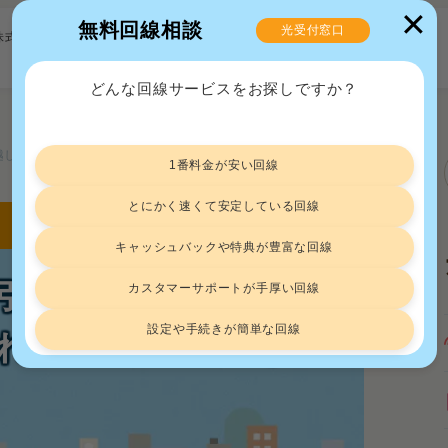
✕
無料回線相談
光受付窓口
株式会社
どんな回線サービスをお探しですか？
越し手続き｜2つのパターンそれぞれの流れや費用を解説
1番料金が安い回線
とにかく速くて安定している回線
キャッシュバックや特典が豊富な回線
引っ越し手続き｜2つ
カスタマーサポートが手厚い回線
設定や手続きが簡単な回線
れの流れや費用を解