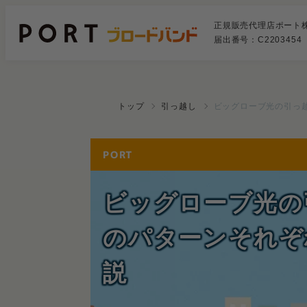
正規販売代理店ポート
届出番号：C2203454
トップ
引っ越し
ビッグローブ光の引っ
ビッグローブ光の
のパターンそれぞ
説