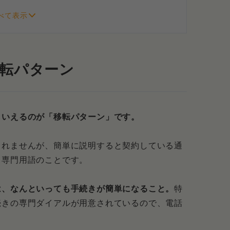
がある
パターン
移転パターン
っ越す手順
け取れる契約特典
もいえるのが「移転パターン」です。
る費用
3,300〜
しれませんが、簡単に説明すると契約している通
る専門用語のことです。
る費用は¥6,660〜
は、なんといっても手続きが簡単になること。
特
続きの専門ダイアルが用意されているので、電話
ん解約パターン