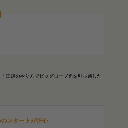
むのは移転パターン
きの注意点
きを始める
るのかをチェック
債
えるという選択肢も
」「正規のやり方でビッグローブ光を引っ越した
。
る「よくある質問」
越し先で使えるかわかりません
するのと乗り換えるのと、どっちの方が良いので
めのスタートが肝心