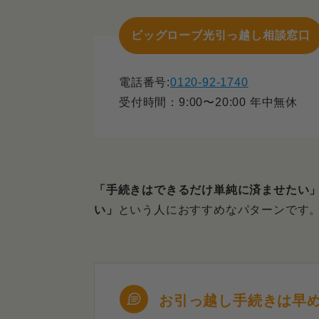
面倒な手続きをしなくて済
ビッグローブ光引っ越し相談窓口
ビッグローブ光を引っ越しすると
遅くても1ヶ月前には手続
電話番号:
0120-92-1740
受付時間：9:00〜20:00 年中無休
そもそも引っ越し先で使え
見逃しがちな工事費用の残
引っ越しを機に他の回線に乗り換
「手続きはできるだけ単純に済ませたい
い」
という人におすすめなパターンです
ビッグローブ光の引っ越しに関す
Q．ビッグローブ光が引っ
Q．結局、引っ越しで移転
しょう？
お引っ越し手続きは早