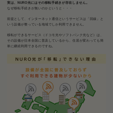
実は、NURO光にはその移転手続きが存在しません。
引っ越し先でNURO光を使おうとする際の問題点
なぜ移転手続きが無いのかというと・・・
問題点1．引っ越し後しばらくはネットを使
前提として、インターネット通信というサービスは「回線」と
えない
いう設備が整っている地域でしか利用できません。
問題点2．賃貸だとNURO光を使う許可が下
移転ができるサービス（ドコモ光やソフトバンク光など）は、
りないことがある
その設備が日本全国に普及しているから、住居が変わっても簡
単に継続利用できるのですね。
NURO光の引っ越しに関する質問と回答
Q．引っ越し手続きはいつまでにやればいい
の？
Q．引っ越してからネットが使えるまでどれ
くらいかかる？
Q．NURO光は解約して他回線に乗り換えた
方がいい？
まとめ．引っ越し先でもNURO光を使うなら「しば
らく待たされること」を覚悟しよう