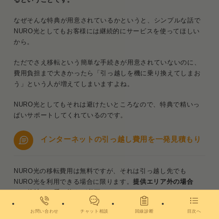
なぜそんな特典が用意されているかというと、シンプルな話で
NURO光としてもお客様には継続的にサービスを使ってほしい
から。
ただでさえ移転という簡単な手続きが用意されていないのに、
費用負担まで大きかったら「引っ越しを機に乗り換えてしまお
う」という人が増えてしまいますよね。
NURO光としてもそれは避けたいところなので、特典で精いっ
ぱいサポートしてくれているのです。
インターネットの引っ越し費用を一発見積もり
NURO光の移転費用は無料ですが、それは引っ越し先でも
NURO光を利用できる場合に限ります。
提供エリア外の場合
は、他社への乗り換えが必要
です。
お問い合わせ
チャット相談
回線診断
目次へ
「乗り換えると、引っ越し費用はいくらかかる？」
と気になる