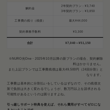
2年契約プラン：¥3,740
解約金
3年契約プラン：¥3,850
工事費の残り（残債）
最大¥44,000
契約事務手数料
¥3,300
合計
¥7,040～¥51,150
※NURO光One・2025年10月以降の新プランの場合、契約解除
料はかかりません。
また上記プランでは工事費残債は最大49,500円（24回分割）と
なります。
工事費は基本的に分割払いをしているはずなので、その残債次
第で負担は大きく変わるでしょうが、数万円以上を請求される
可能性があるというのは困りますよね。
引っ越しサポート特典を使えば、それら費用がすべてゼロにな
るということです。