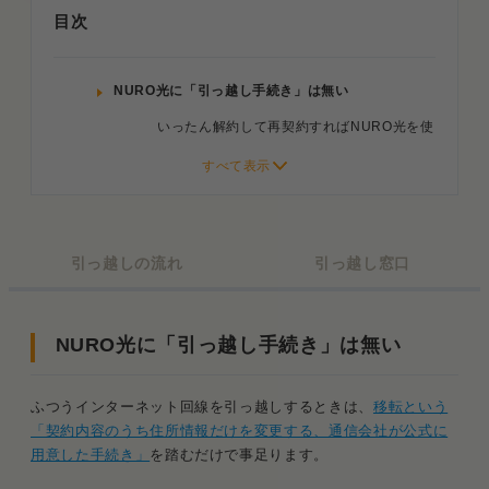
目次
NURO光に「引っ越し手続き」は無い
いったん解約して再契約すればNURO光を使
い続けられる
引っ越し先でNURO光を使い続ける手順
STEP1．現住居のNURO光を解約する
引っ越しの流れ
引っ越し窓口
STEP2．引っ越し先でNURO光が使えるか
確認して申し込み
NURO光に「引っ越し手続き」は無い
STEP3．現住居の設備撤去工事に立ち会う
STEP4．引っ越し先の開通工事に1～2回立
ふつうインターネット回線を引っ越しするときは、
移転という
ち会う
「契約内容のうち住所情報だけを変更する、通信会社が公式に
用意した手続き」
を踏むだけで事足ります。
NURO光の引っ越しにかかる費用は¥0