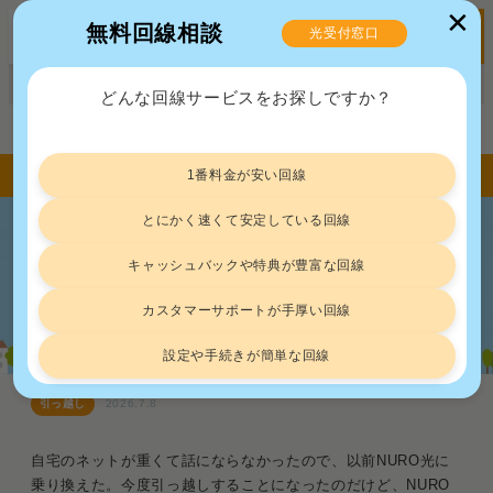
✕
無料回線相談
光受付窓口
MENU
正規販売代理店ポート株式会社 届出番号：C2203454
どんな回線サービスをお探しですか？
トップ
引っ越し
NURO光を引っ越しするには解約と再契約が必要｜ただし特典利用で費用は¥0
1番料金が安い回線
とにかく速くて安定している回線
NURO光を引っ越しするには解約と再
キャッシュバックや特典が豊富な回線
契約が必要｜ただし特典利用で費用は
¥0
カスタマーサポートが手厚い回線
設定や手続きが簡単な回線
引っ越し
2026.7.8
自宅のネットが重くて話にならなかったので、以前NURO光に
乗り換えた。今度引っ越しすることになったのだけど、NURO