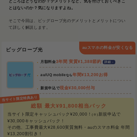
ところはどうなのか？デメリットなど、気を付けておくべきこ
とはないのか？気になりますよね。
そこで今回は、ビッグローブ光のデメリットとメリットについ
て詳しく解説します。
auスマホの料金が安くなる
ビッグローブ光
3年間 実質¥1,388節約
月額料金
詳細
年間¥13,200お得
au/UQ mobile
なら
現金¥30,000付与
新規申込で
総額 最大¥91,800相当バック
当サイト限定キャッシュバック¥20,000！
新規申込で
(※)
¥30,000キャッシュバック！
その他、工事費最大¥28,600実質無料・auのスマホ料金 年間
¥13,200割引き！