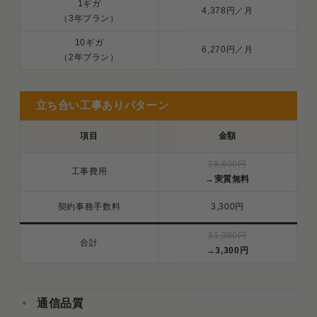
1ギガ
4,378円／月
（3年プラン）
10ギガ
6,270円／月
（2年プラン）
立ち合い工事ありパターン
項目
金額
28,600円
工事費用
→
実質無料
契約事務手数料
3,300円
31,980円
合計
→
3,300円
通信品質