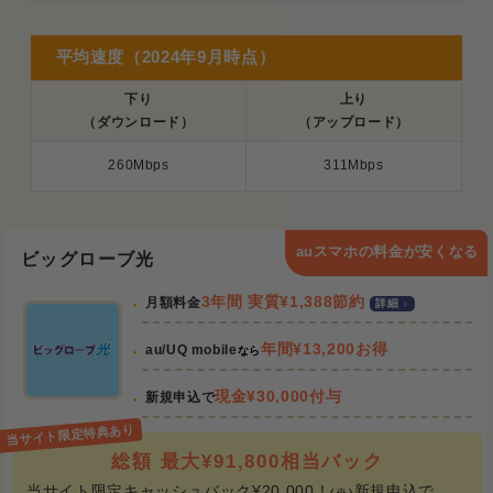
平均速度（2024年9月時点）
下り
上り
（ダウンロード）
（アップロード）
260Mbps
311Mbps
auスマホの料金が安くなる
ビッグローブ光
3年間 実質¥1,388節約
月額料金
詳細
年間¥13,200お得
au/UQ mobile
なら
現金¥30,000付与
新規申込で
総額 最大¥91,800相当バック
当サイト限定キャッシュバック¥20,000！
新規申込で
(※)