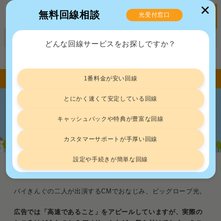
✕
無料回線相談
光受付窓口
MENU
正規販売代理店ポート株式会社 届出番号：C2203454
どんな回線サービスをお探しですか？
トップ
デメリット
ビッグローブ光のメリット・デメリット｜魅力は導入コストの低さ
1番料金が安い回線
とにかく速くて安定している回線
ビッグローブ光のメリット・デメリッ
キャッシュバックや特典が豊富な回線
ト｜魅力は導入コストの低さ
カスタマーサポートが手厚い回線
設定や手続きが簡単な回線
デメリット
2024.12.18
バイきんぐの二人が出演するCMでおなじみ、ビッグローブ光。
広告では「高速であること」をアピールしていますが、実際の