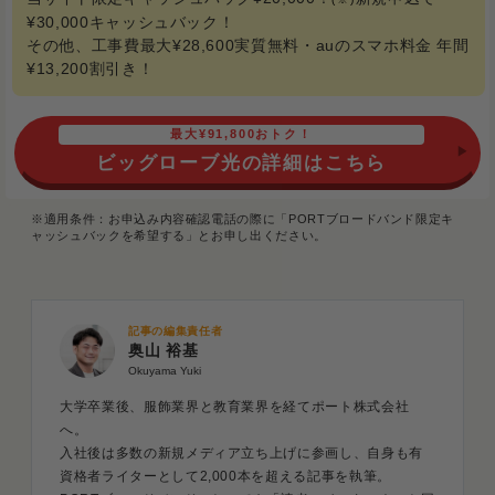
¥30,000キャッシュバック！
その他、工事費最大¥28,600実質無料・auのスマホ料金 年間
¥13,200割引き！
最大¥91,800おトク！
ビッグローブ光の詳細はこちら
※適用条件：お申込み内容確認電話の際に「PORTブロードバンド限定キ
ャッシュバックを希望する」とお申し出ください。
記事の編集責任者
奥山 裕基
Okuyama Yuki
大学卒業後、服飾業界と教育業界を経てポート株式会社
へ。
入社後は多数の新規メディア立ち上げに参画し、自身も有
資格者ライターとして2,000本を超える記事を執筆。