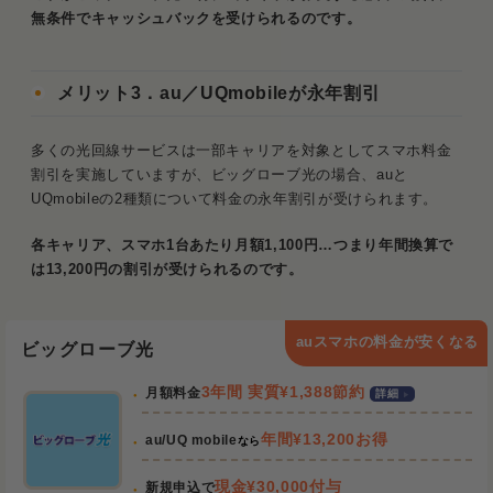
無条件でキャッシュバックを受けられるのです。
メリット3．au／UQmobileが永年割引
多くの光回線サービスは一部キャリアを対象としてスマホ料金
割引を実施していますが、ビッグローブ光の場合、auと
UQmobileの2種類について料金の永年割引が受けられます。
各キャリア、スマホ1台あたり月額1,100円…つまり年間換算で
は13,200円の割引が受けられるのです。
auスマホの料金が安くなる
ビッグローブ光
3年間 実質¥1,388節約
月額料金
詳細
年間¥13,200お得
au/UQ mobile
なら
現金¥30,000付与
新規申込で