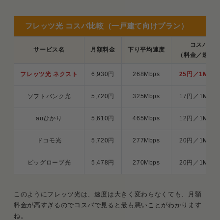
フレッツ光 コスパ比較（一戸建て向けプラン）
コスパ
サービス名
月額料金
下り平均速度
（料金／速度
フレッツ光 ネクスト
6,930円
268Mbps
25円／1Mbps
ソフトバンク光
5,720円
325Mbps
17円／1Mbps
auひかり
5,610円
465Mbps
12円／1Mbps
ドコモ光
5,720円
277Mbps
20円／1Mbps
ビッグローブ光
5,478円
270Mbps
20円／1Mbps
このようにフレッツ光は、速度は大きく変わらなくても、月額
料金が高すぎるのでコスパで見ると最も悪いことがわかります
ね。