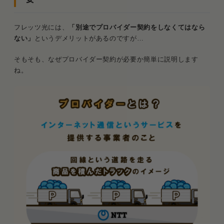
デメリット3．他回線と比べて料金が高い
お客様への影響：フレッツ光は月額料金が年
フレッツ光には、
「別途でプロバイダー契約をしなくてはなら
間約1,5000円くらい損する
ない」
というデメリットがあるのですが…
そもそも、なぜプロバイダー契約が必要か簡単に説明します
デメリット4．スマホのセット割引が無い
ね。
お客様への影響：年間13,200円の割引が受
けられない
デメリット5．工事費の負担が大きい
お客様への影響：工事費が有料だから初期費
用が高い
「速度が遅い」は誤解
ただしプロバイダー選びを間違えると低速に
フレッツ光が適しているのは「プロバイダーに拘り
たい人」