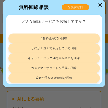
✕
無料回線相談
光受付窓口
MENU
正規販売代理店ポート株式会社 届出番号：C2203454
どんな回線サービスをお探しですか？
トップ
デメリット
フレッツ光が抱える5つのデメリット｜やめた方が良い人の特徴も解説
1番料金が安い回線
とにかく速くて安定している回線
フレッツ光が抱える5つのデメリット｜
キャッシュバックや特典が豊富な回線
やめた方が良い人の特徴も解説
カスタマーサポートが手厚い回線
設定や手続きが簡単な回線
デメリット
2026.7.29
AIによる要約