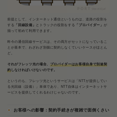
フレッツ光はやめた方がいいのは「コスパ重視の
人」
前提として、インターネット通信というものは、道路の役割を
コスパ重視なら「auひかり」か「ソフトバ
する
「回線設備」
とトラックの役割をする
「プロバイダー」
が
ンク光」
揃って初めて利用できます。
まとめ．フレッツ光は費用面で最適でない回線
昨今の通信回線サービスは、その両方がセットになっているこ
とが基本で、わざわざ別個に契約しなくていいケースがほとん
ど。
それがフレッツ光の場合、
プロバイダーはお客様自身で別途契
約
しなければいけないのです。
というのも、フレッツ光というサービスは「NTTが提供してい
る光回線（設備）」単体であり、NTT自体はインターネットサ
ービスを提供してくれるわけじゃないのです。
お客様への影響：契約手続きが複雑で面倒くさい