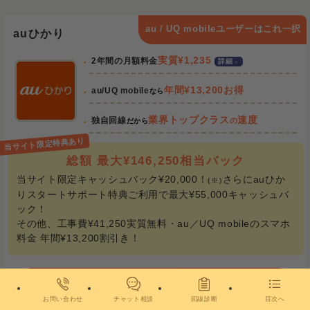
au / UQ mobileユーザーはこれ一択
auひかり
実質¥1,235
2年間の月額料金
詳細
年間¥13,200お得
au/UQ mobile
なら
業界トップクラス
速度
独自回線
の
だから
総額 最大¥146,250相当バック
当サイト限定キャッシュバック¥20,000！
さらにauひか
(※)
りスタートサポート特典ご利用で最大¥55,000キャッシュバ
ック！
その他、工事費¥41,250実質無料・au／UQ mobileのスマホ
料金 年間¥13,200割引き！
最大¥146,250おトク！
auひかりの詳細はこちら
お問い合わせ
チャット相談
回線診断
目次へ