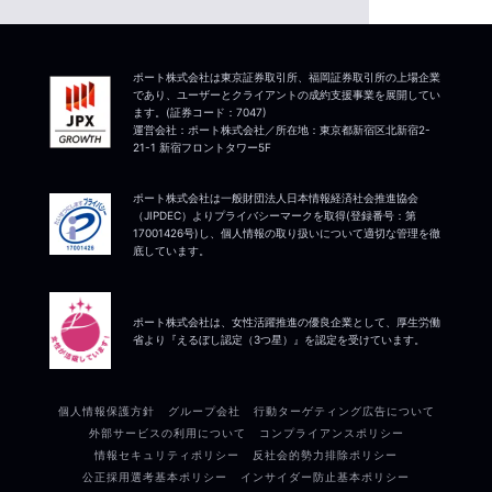
ポート株式会社は東京証券取引所、福岡証券取引所の上場企業
であり、ユーザーとクライアントの成約支援事業を展開してい
ます。(証券コード：7047)
運営会社：ポート株式会社／所在地：東京都新宿区北新宿2-
21-1 新宿フロントタワー5F
ポート株式会社は一般財団法人日本情報経済社会推進協会
（JIPDEC）よりプライバシーマークを取得(登録番号：第
17001426号)し、個人情報の取り扱いについて適切な管理を徹
底しています。
ポート株式会社は、女性活躍推進の優良企業として、厚生労働
省より『えるぼし認定（3つ星）』を認定を受けています。
個人情報保護方針
グループ会社
行動ターゲティング広告について
外部サービスの利用について
コンプライアンスポリシー
情報セキュリティポリシー
反社会的勢力排除ポリシー
公正採用選考基本ポリシー
インサイダー防止基本ポリシー