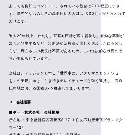
あっても良好にコントロールされている割合は20％程度にすぎ
ず、潜在的なものも含め高血圧症の人口は4000万人程と言われて
おります。
過去20年以上にわたり、家庭血圧計が広く普及し、有効な薬剤が
次々と登場するなど、診断法や治療法が著しく進歩したにも関わ
らず、現在もこの状況は不変であるため、この逆説的な状況の改
善が求められています。
当社は、ミッションとする「世界中に、アタリマエとシアワセ
を」の実現に向け、引き続きテレメディーズと強く連携し、高血
圧領域における医療DXを推進してまいります。
３．会社概要
■ポート株式会社 会社概要
所在地 ：東京都新宿区西新宿8-17-1 住友不動産新宿グランドタ
ワー12F
代表者 ：代表取締役社長CEO 春日博文