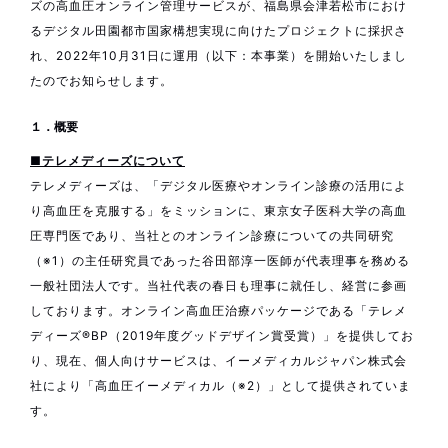
ズの高血圧オンライン管理サービスが、福島県会津若松市におけ
るデジタル田園都市国家構想実現に向けたプロジェクトに採択さ
れ、2022年10月31日に運用（以下：本事業）を開始いたしまし
たのでお知らせします。
１．概要
■テレメディーズについて
テレメディーズは、「デジタル医療やオンライン診療の活用によ
り高血圧を克服する」をミッションに、東京女子医科大学の高血
圧専門医であり、当社とのオンライン診療についての共同研究
（※1）の主任研究員であった谷田部淳一医師が代表理事を務める
一般社団法人です。当社代表の春日も理事に就任し、経営に参画
しております。オンライン高血圧治療パッケージである「テレメ
ディーズ®BP（2019年度グッドデザイン賞受賞）」を提供してお
り、現在、個人向けサービスは、イーメディカルジャパン株式会
社により「高血圧イーメディカル（※2）」として提供されていま
す。