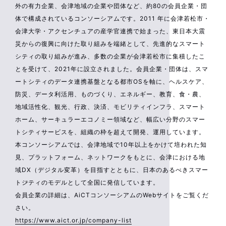
外の有力企業、会津地域の企業や団体など、約80の会員企業・団
体で構成されているコンソーシアムです。2011 年に会津若松市・
会津大学・アクセンチュアの産学官連携で始まった、東日本大震
災からの復興に向けた取り組みを端緒として、先進的なスマート
シティの取り組みが進み、多数の企業が会津若松市に集積したこ
とを受けて、2021年に設立されました。会員企業・団体は、スマ
ートシティのデータ連携基盤となる都市OSを軸に、ヘルスケア、
防災、データ利活用、ものづくり、エネルギー、教育、食・農、
地域活性化、観光、行政、決済、モビリティインフラ、スマート
ホーム、サーキュラーエコノミー領域など、幅広い分野のスマー
トシティサービスを、組織の枠を超えて開発、運用しています。
本コンソーシアムでは、会津地域で10年以上をかけて培われた知
見、プラットフォーム、ネットワークをもとに、会津における地
域DX（デジタル変革）を目指すとともに、日本のあるべきスマー
トシティのモデルとして全国に発信しています。
会員企業の詳細は、AiCTコンソーシアムのWebサイトをご覧くだ
さい。
https://www.aict.or.jp/company-list