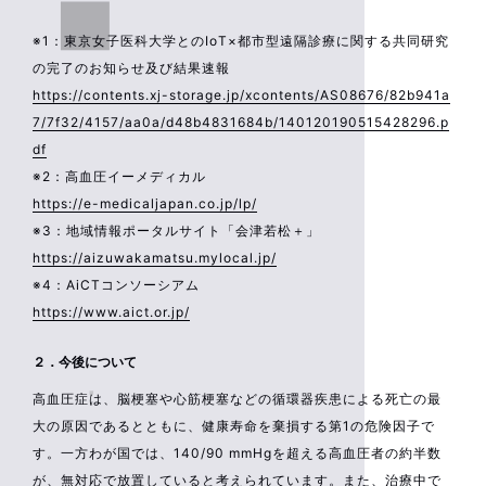
※1：東京女子医科大学とのIoT×都市型遠隔診療に関する共同研究
の完了のお知らせ及び結果速報
https://contents.xj-storage.jp/xcontents/AS08676/82b941a
7/7f32/4157/aa0a/d48b4831684b/140120190515428296.p
df
※2：高血圧イーメディカル
https://e-medicaljapan.co.jp/lp/
※3：地域情報ポータルサイト「会津若松＋」
https://aizuwakamatsu.mylocal.jp/
※4：AiCTコンソーシアム
https://www.aict.or.jp/
２．今後について
高血圧症は、脳梗塞や心筋梗塞などの循環器疾患による死亡の最
大の原因であるとともに、健康寿命を棄損する第1の危険因子で
す。一方わが国では、140/90 mmHgを超える高血圧者の約半数
が、無対応で放置していると考えられています。また、治療中で