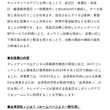
テレメディーズアプリを用いることで、血圧計・体重計・体温
計・酸素飽和度計（一部開発中）とBluetoothで接続し、データ保
管と送信を行うことが出来ます。送信されたデータは医師・看護
師を含む医療チームと共有され、指導や受診勧奨などを受けられ
ることが特徴です。また、高血圧治療に特化したテレメディーズ
BPサービスの利用により、オンライン診療を受診し、必要に応じ
て降圧薬の処方と配送を受けることで、治療の開始や継続の負担
が軽減されます。
■本提携の内容
テレメディーズはデジタル田園都市構想の実現に向け、AiCTコン
ソーシアムと開発及び運用契約を2022年９月１日付で締結いたし
ました。本事業では、10月31日より、会津若松市内における医療
DXを推進するため、会津若松市民が取得可能な「会津若松＋」の
IDを用いて、テレメディーズが提供する高血圧モニタリングアプ
リをシームレスに利用することを可能にします。
■会津若松＋とは？（ホームページより一部引用）