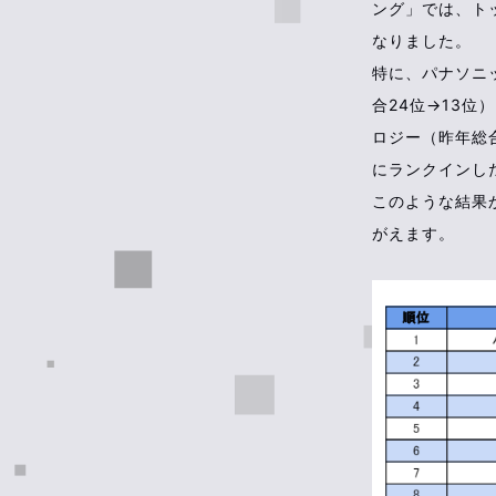
ング」では、ト
なりました。
特に、パナソニ
合24位→13位
ロジー（昨年総
にランクインし
このような結果
がえます。