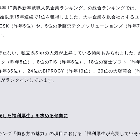
5年卒 IT業界新卒就職人気企業ランキング」の総合ランキングでは、
開始以来15年連続で1位を獲得しました。大手企業を親会社とするユー
SCSK（昨年5位）や、5位の伊藤忠テクノソリューションズ（昨年
す。
持たない、独立系SIerの人気が上昇している傾向もみられました。
ク（昨年8位）、8位のTIS（昨年6位）、18位の富士ソフト（昨年
年35位）、24位のBIPROGY（昨年19位）、29位の大塚商会（
社がランクインしています。
実した福利厚生」を求める傾向に
キング「働き方の魅力」の項目における「福利厚生が充実していそ