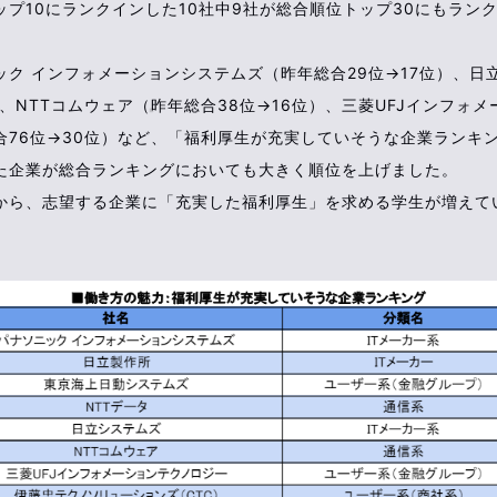
ップ10にランクインした10社中9社が総合順位トップ30にもラン
ック インフォメーションシステムズ（昨年総合29位→17位）、日
）、NTTコムウェア（昨年総合38位→16位）、三菱UFJインフォ
合76位→30位）など、「福利厚生が充実していそうな企業ランキン
た企業が総合ランキングにおいても大きく順位を上げました。
から、志望する企業に「充実した福利厚生」を求める学生が増えて