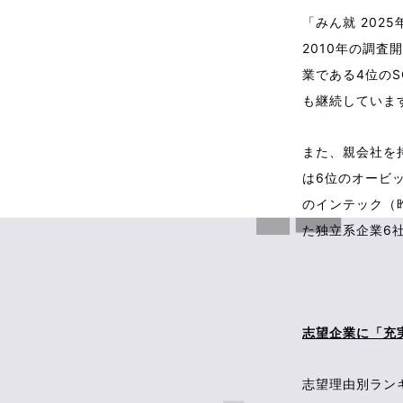
「みん就 202
2010年の調査
業である4位の
も継続していま
また、親会社を
は6位のオービッ
のインテック（昨
た独立系企業6
志望企業に「充
志望理由別ラン