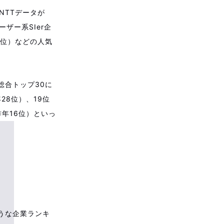
NTTデータが
ザー系SIer企
7位）などの人気
総合トップ30に
28位）、19位
昨年16位）といっ
うな企業ランキ