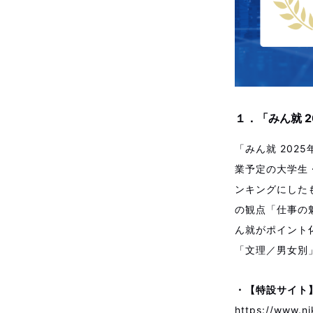
１．「みん就 
「みん就 202
業予定の大学生
ンキングにした
の観点「仕事の
ん就がポイント
「文理／男女別
・【特設サイト】
https://www.ni