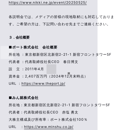
https://www.nikki.ne.jp/event/20250525/
各説明会では、メディアの皆様の現地取材にも対応しておりま
す。ご希望の方は、下記問い合わせ先までご連絡ください。
３．会社概要
■ポート株式会社 会社概要
所在地 ：東京都新宿区北新宿2-21-1 新宿フロントタワー5F
代表者 ：代表取締役社長CEO 春日博文
設 立 ：2011年4月
資本金 ：2,407百万円（2024年12月末時点）
URL ：
https://www.theport.jp/
■みん就株式会社
所在地：東京都新宿区北新宿2-21-1 新宿フロントタワー5F
代表者：代表取締役社長CEO 赤塩 勇太
大株主構成及び所有率：ポート株式会社100％
URL ：
https://www.minshu.co.jp/