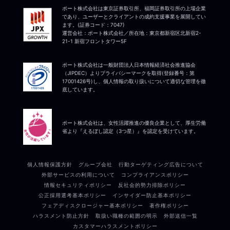
ポート株式会社は東京証券取引所、福岡証券取引所の上場企業
であり、ユーザーとクライアントの成約支援事業を展開してい
ます。(証券コード：7047)
運営会社：ポート株式会社／所在地：東京都新宿区北新宿2-
21-1 新宿フロントタワー5F
ポート株式会社は一般財団法人日本情報経済社会推進協会
（JIPDEC）よりプライバシーマークを取得(登録番号：第
17001426号)し、個人情報の取り扱いについて適切な管理を徹
底しています。
ポート株式会社は、女性活躍推進の優良企業として、厚生労働
省より『えるぼし認定（3つ星）』を認定を受けています。
個人情報保護方針
グループ会社
行動ターゲティング広告について
外部サービスの利用について
コンプライアンスポリシー
情報セキュリティポリシー
反社会的勢力排除ポリシー
公正採用選考基本ポリシー
インサイダー防止基本ポリシー
フェアディスクロージャー基本ポリシー
著作権ポリシー
ハラスメント防止方針
取扱い職種の範囲の明示
外部送信一覧
カスタマーハラスメントポリシー