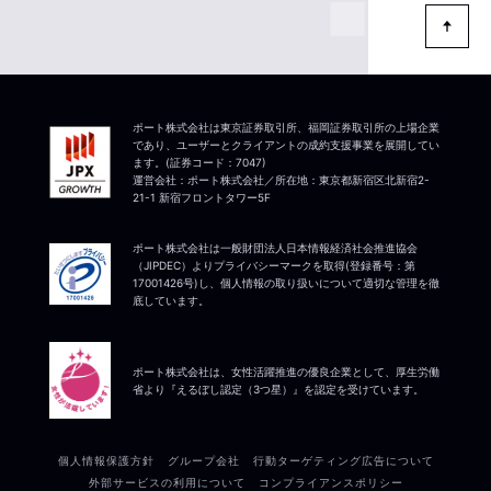
ポート株式会社は東京証券取引所、福岡証券取引所の上場企業
であり、ユーザーとクライアントの成約支援事業を展開してい
ます。(証券コード：7047)
運営会社：ポート株式会社／所在地：東京都新宿区北新宿2-
21-1 新宿フロントタワー5F
ポート株式会社は一般財団法人日本情報経済社会推進協会
（JIPDEC）よりプライバシーマークを取得(登録番号：第
17001426号)し、個人情報の取り扱いについて適切な管理を徹
底しています。
ポート株式会社は、女性活躍推進の優良企業として、厚生労働
省より『えるぼし認定（3つ星）』を認定を受けています。
個人情報保護方針
グループ会社
行動ターゲティング広告について
外部サービスの利用について
コンプライアンスポリシー