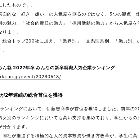
にしたものです。
表面的な「好き・嫌い」の人気度を測るのではなく、5つの観点「
用の魅力」「社会的責任の魅力」「採用活動の魅力」から人気度を
なります。
、総合トップ200社に加え、「業界別」「文系理系別」「魅力別」
す。
ん就 2027年卒 みんなの新卒就職人気企業ランキング
kki.ne.jp/event/20260518/
が2年連続の総合首位を獲得
総合ランキングにおいて、伊藤忠商事が首位を獲得しました。前年の2
男女別のランキングにおいても高い支持を集めており、学生からの
が分かります。
、同社が推進する積極的な人的資本投資や働き方改革が、学生に高