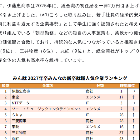
す。伊藤忠商事は2025年に、総合職の初任給を一律2万円引き上
0%引き上げました。(※1)こうした取り組みは、若手社員の経済的
員に利益を還元する企業姿勢」として学生に強く認知されたと考え
取り組んでいる「朝型勤務」などの独自の人事施策も、柔軟かつ健
の価値観と合致しており、持続的な人気につながっていると推察され
（6位）、三井物産（8位）、丸紅（9位）と、総合商社がトップ10
界全体の人気も高水準を維持しています。