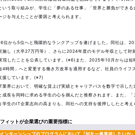
という取り組みが、学生に「夢のある仕事」「世界と勝負ができる
ージを与えたことが要因と考えられます。
26位から5位へと飛躍的なランクアップを遂げました。同社は、20
施し（大卒27万円等）、さらに2024年度のモデル年収として対前
実現したことを公表しています。(※6)また、2025年10月からは
短4時間」へと変更する働き方改革を適用するなど、社員のライフ
援しています。(※7)
IT業界において、明確な賃上げ実績とキャリアパスを数字で示した
と成長を同時に求める学生の心を掴んだと推察されます。また、「
う学生のIT企業志向の高まりも、同社への支持を後押ししたと考え
フィットが企業選びの重要指標に