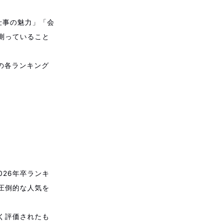
仕事の魅力」「会
測っていること
の各ランキング
026年卒ランキ
圧倒的な人気を
く評価されたも