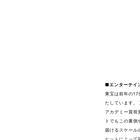
■エンターテイ
東宝は前年の17
たしています。 
アカデミー賞視
トでもこの裏側
届けるスケール
ヒットによって同