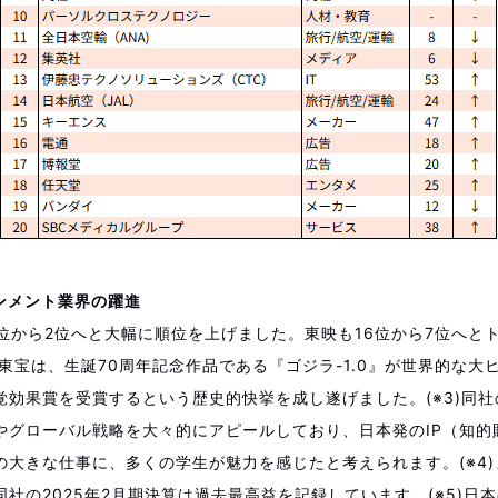
ンメント業界の躍進
位から2位へと大幅に順位を上げました。東映も16位から7位へとト
東宝は、生誕70周年記念作品である『ゴジラ-1.0』が世界的な大
覚効果賞を受賞するという歴史的快挙を成し遂げました。(※3)同
やグローバル戦略を大々的にアピールしており、日本発のIP（知的
の大きな仕事に、多くの学生が魅力を感じたと考えられます。(※4
社の2025年2月期決算は過去最高益を記録しています。(※5)日