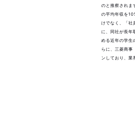
のと推察されま
の平均年収を1
けでなく、「社
に、同社が長年
める近年の学生
らに、三菱商事
ンしており、業