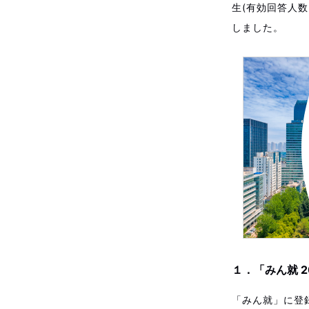
生(有効回答人数
しました。
１．「みん就 
「みん就」に登