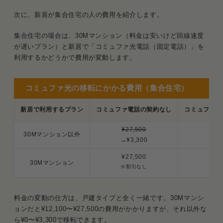
次に、新居が集合住宅の人の費用を紹介します。
集合住宅の場合は、30Mマンション（料金は安いけど回線速度
が遅いプラン）と新居で「コミュファ光電話（固定電話）」を
利用するかどうかで費用が変動します。
コミュファ光の移転にかかる費用（集合住宅）
新居で利用するプラン
コミュファ電話の契約なし
コミュファ光
¥27,500
¥2
30Mマンション以外
→¥3,300
→
¥27,500
¥2
30Mマンション
※割引なし
→¥1
料金の変動の仕方は、戸建タイプと全く一緒です。30Mマンシ
ョンだと¥12,100〜¥27,500の費用がかかりますが、それ以外な
ら¥0〜¥3,300で移転できます。