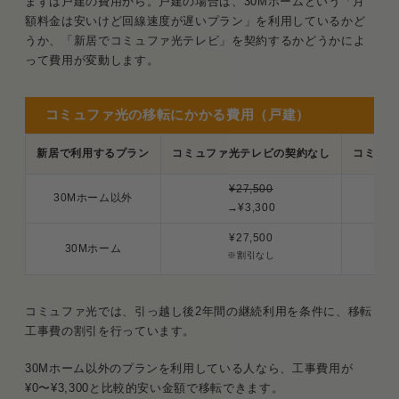
まずは戸建の費用から。戸建の場合は、30Mホームという「月
額料金は安いけど回線速度が遅いプラン」を利用しているかど
うか、「新居でコミュファ光テレビ」を契約するかどうかによ
って費用が変動します。
コミュファ光の移転にかかる費用（戸建）
新居で利用するプラン
コミュファ光テレビの契約なし
コミュフ
¥27,500
30Mホーム以外
→¥3,300
¥27,500
30Mホーム
※割引なし
コミュファ光では、引っ越し後2年間の継続利用を条件に、移転
工事費の割引を行っています。
30Mホーム以外のプランを利用している人なら、工事費用が
¥0〜¥3,300と比較的安い金額で移転できます。