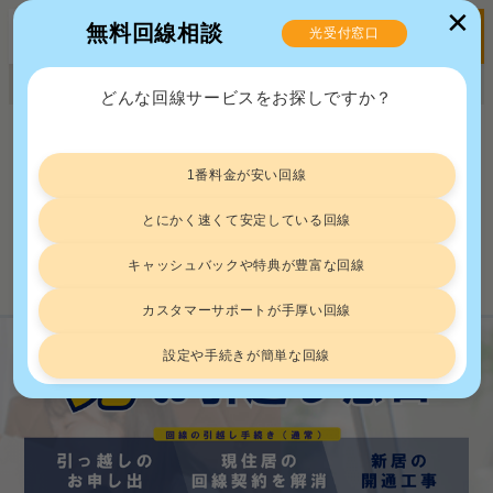
✕
無料回線相談
光受付窓口
MENU
正規販売代理店ポート株式会社 届出番号：C2203454
どんな回線サービスをお探しですか？
トップ
引っ越し
コミュファ光の引っ越しはどうすればいい？手続の流れや注意点を解説
1番料金が安い回線
コミュファ光の引っ越しはどうすれば
いい？手続の流れや注意点を解説
とにかく速くて安定している回線
キャッシュバックや特典が豊富な回線
引っ越し
2026.7.8
カスタマーサポートが手厚い回線
設定や手続きが簡単な回線