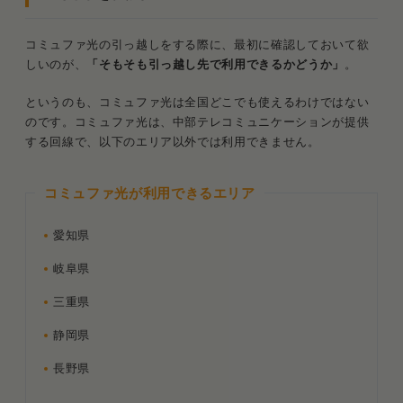
利用できるエリア内なら移転手続きを進めよう
コミュファ光に移転の申込み
コミュファ光の引っ越しをする際に、最初に確認しておいて欲
しいのが、
「そもそも引っ越し先で利用できるかどうか」
。
現住所のコミュファ光の撤去工事の日程調整
というのも、コミュファ光は全国どこでも使えるわけではない
新居にコミュファ光を開通させる工事の日程
のです。コミュファ光は、中部テレコミュニケーションが提供
調整
する回線で、以下のエリア以外では利用できません。
それぞれの工事に立ち会い
コミュファ光が利用できるエリア
コミュファ光の移転費用は¥0〜¥27,500
愛知県
移転工事費以外の無料特典も豊富
岐阜県
コミュファ光を移転する際に「よくある質問」
三重県
Q．移転手続きはいつ始めたらいい？
静岡県
Q．移転手続きはどうすればいいの？
長野県
Q．コミュファ光の移転にかかる費用はいく