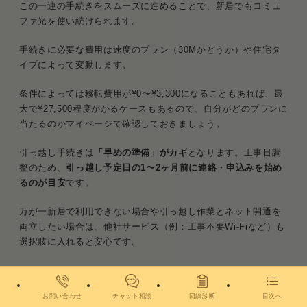
この一連の手続きをスムーズに進めることで、新居でもコミュ
ファ光を使い続けられます。
手続きに必要な費用は速度のプラン（30Mかどうか）や住宅タ
イプによって変動します。
条件によっては移転費用が¥0〜¥3,300になることもあれば、最
大で¥27,500程度かかるケースもあるので、自分がどのプランに
当たるのかマイページで確認しておきましょう。
引っ越し手続きは
「早めの準備」がカギ
となります。工事日調
整のため、
引っ越し予定日の1〜2ヶ月前に連絡・申込みを始め
るのが目安
です。
万が一新居で利用できない場合や引っ越し作業とネット開通を
両立したい場合は、他社サービス（例：工事不要Wi-Fiなど）も
選択肢に入れると安心です。
関連記事
お問い合わせ
チャット相談
回線診断
目次へ