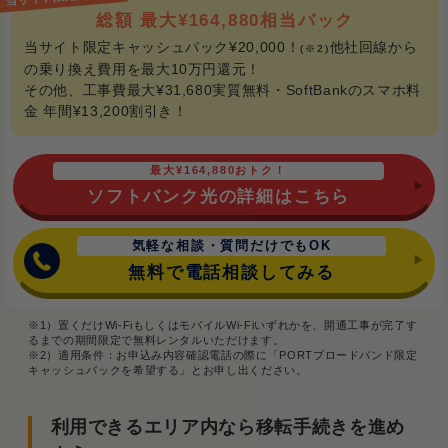
総額 最大¥164,880相当バック
当サイト限定キャッシュバック¥20,000！
他社回線から
(※2)
の乗り換え費用を最大10万円還元！
その他、工事費最大¥31,680実質無料・SoftBankのスマホ料
金 年間¥13,200割引き！
最大¥164,880おトク！
ソフトバンク光の詳細はこちら
気軽な相談・質問だけでもOK
無料で電話相談してみる
※1）置くだけWi-FiもしくはモバイルWi-Fiいずれかを、開通工事が完了す
るまでの期間限定で無料レンタルいただけます。
※2）適用条件：お申込み内容確認電話の際に「PORTブロードバンド限定
キャッシュバックを希望する」とお申し出ください。
利用できるエリア内なら移転手続きを進め