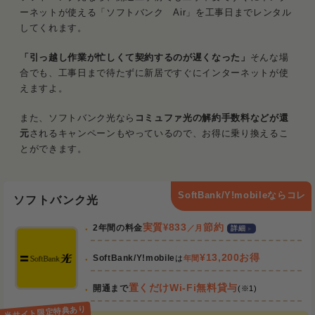
ーネットが使える「ソフトバンク Air」を工事日までレンタル
してくれます。
「引っ越し作業が忙しくて契約するのが遅くなった」
そんな場
合でも、工事日まで待たずに新居ですぐにインターネットが使
えますよ。
また、ソフトバンク光なら
コミュファ光の解約手数料などが還
元
されるキャンペーンもやっているので、お得に乗り換えるこ
とができます。
SoftBank/Y!mobileならコレ
ソフトバンク光
実質
¥
833
節約
2年間の料金
／月
詳細
¥13,200お得
SoftBank/Y!mobile
は
年間
置くだけWi-Fi無料貸与
開通まで
(※1)