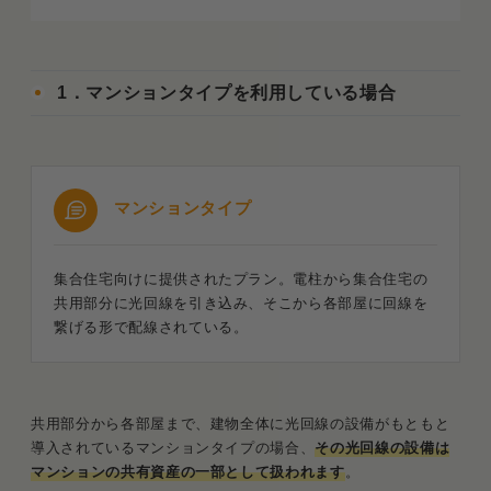
1．撤去要否の確認と解約申し込み
2．撤去工事日の調整と立ち会い
1．マンションタイプを利用している場合
3．レンタル機器の返却と違約金証明書の発
行
光回線の引っ越し・撤去に関するQ&A
マンションタイプ
Q．回線を撤去したあとに残った壁の穴は修
繕してくれますか？
集合住宅向けに提供されたプラン。電柱から集合住宅の
Q．撤去工事をせずに退去してしまいまし
共用部分に光回線を引き込み、そこから各部屋に回線を
た。後から請求されますか？
繋げる形で配線されている。
Q．NTTのロゴが入った機器（ONU）は自分
で外していいですか？
共用部分から各部屋まで、建物全体に光回線の設備がもともと
まとめ．引っ越しに伴う光回線の撤去は不要！物件
導入されているマンションタイプの場合、
その光回線の設備は
とプランの契約内容が判断基準
マンションの共有資産の一部として扱われます
。