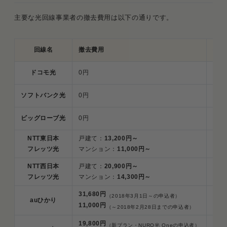
主要な光回線事業者の撤去費用は以下の通りです。
回線名
撤去費用
撤去
ドコモ光
0円
原則
ソフトバンク光
0円
原則
ビッグローブ光
0円
原則
NTT東日本
戸建て：
13,200円～
原則
フレッツ光
マンション：
11,000円～
NTT西日本
戸建て：
20,900円～
原則
フレッツ光
マンション：
14,300円～
31,680円
（2018年3月1日～の申込者）
auひかり
原則
11,000円
（～2018年2月28日までの申込者）
19,800円
（新プラン・NURO光 Oneの申込者）