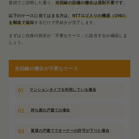
冒頭でご説明した通り、
光回線の設備の撤去は原則不要
です
。
1．集合住宅で戸建てタイプを引いている場
合
以下のケースに当てはまる方は、
NTTロゴ入りの機器（ONU）
を郵送で返却
するだけで手続きが完了します。
2．特定の独自回線や古いプランを契約して
いる場合
まずはご自身の状況が「不要なケース」に該当するか確認しま
しょう。
事業者別・光回線の撤去工事費一覧
工事費の残債が一括請求されることも
光回線の撤去が不要なケース
高額な撤去費用や違約金を負担しない方法
管理会社や大家に「残置」を交渉する
マンションタイプを利用している場合
他社回線の「違約金補填キャンペーン」を利
用する
持ち家の戸建ての場合
引っ越し先で同じ回線を継続利用（移転）す
る
賃貸の戸建てでオーナーの許可が下りた場合
撤去工事の流れ