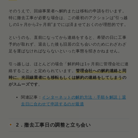
そのうえで、回線事業者へ解約または移転の申請を行います。
特に撤去工事が必要な場合は、この最初のアクションは“引っ越
しの1ヶ月から2ヶ月前”までには済ませておくのが理想的です。
というのも、直前になってから連絡をすると、希望の日に工事
予約が取れず、退去した後も旧居の立ち会いのためにわざわざ
足を運ばなければならないといった事態を招きかねません。
引っ越しは、ほとんどの場合「解約時は1ヶ月前に管理会社に連
絡すること」と定められています。
管理会社への解約連絡と同
時に、光回線業者にも移転もしくは解約の連絡をしてしまう
の
がスムーズです
。
関連記事：
インターネットの解約方法・手順を解説｜退
去日に合わせて申請するのが最適
2．撤去工事日の調整と立ち会い