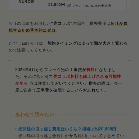
NURO光
原則
11,000円
（旧プラン・NURO光の申込者）
NTTの回線を利用した
“光コラボ”
の場合、撤去費用は
NTTが負
担するため基本的にゼロ
。
ただしauひかりは、
契約タイミングによって額が大きく変わる
ので注意してください。
2026年4月からフレッツ光の工事費が
有料
になりまし
た。それに合わせて
光コラボ各社も値上げされる可能性
がある
点は注意しておいてください。撤去の際は、今一
度ご自身で工事費を確認することをお忘れなく。
あわせて読みたい
光回線の引っ越し費用はいくら？相場は約20,000円
光回線の引っ越し全般にかかる費用についてまとめてい