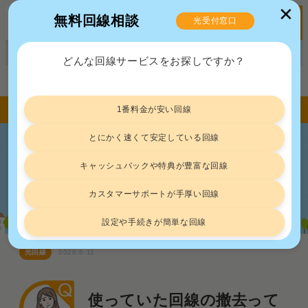
✕
無料回線相談
光受付窓口
MENU
正規販売代理店ポート株式会社 届出番号：C2203454
どんな回線サービスをお探しですか？
トップ
光回線
引っ越し時の光回線撤去工事は原則不要！要否判断の基準と費用負担をなくす解決策
1番料金が安い回線
とにかく速くて安定している回線
引っ越し時の光回線撤去工事は原則不
キャッシュバックや特典が豊富な回線
要！要否判断の基準と費用負担をなく
す解決策
カスタマーサポートが手厚い回線
設定や手続きが簡単な回線
光回線
2026.6.11
使っていた回線の撤去って