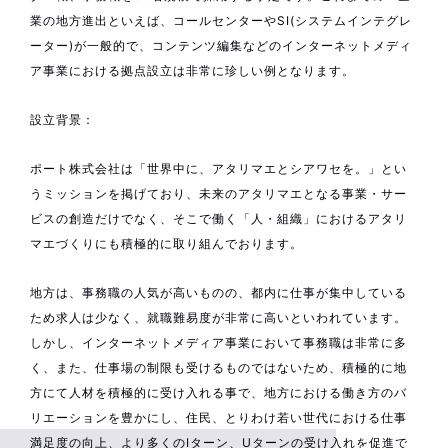
業の地方進出といえば、コールセンターやSI(システムインテグレ
ーター)が一般的で、コンテンツ編集などのインターネットメディ
ア事業における拠点設立は非常に珍しい例となります。
設立背景：
ポート株式会社は「世界中に、アタリマエとシアワセを。」とい
うミッションを掲げており、未来のアタリマエとなる事業・サー
ビスの創造だけでなく、そこで働く「人・組織」におけるアタリ
マエづくりにも積極的に取り組んでおります。
地方は、事務職の人気が高いものの、都内に仕事が集中している
ため求人は少なく、就職難易度が非常に高いといわれています。
しかし、インターネットメディア事業において事務職は非常に多
く、また、仕事場の制限も受けるものではないため、積極的に地
方にて人材を積極的に受け入れる事で、地方における働き方のバ
リエーションを豊かにし、住民、とりわけ若い世代における仕事
満足度の向上、より多くのIターン、Uターンの受け入れを促進で