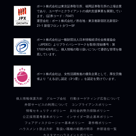
ポート株式会社は東京証券取引所、福岡証券取引所の上場企業
であり、ユーザーとクライアントの成約支援事業を展開してい
ます。(証券コード：7047)
運営会社：ポート株式会社／所在地：東京都新宿区北新宿2-
21-1 新宿フロントタワー5F
ポート株式会社は一般財団法人日本情報経済社会推進協会
（JIPDEC）よりプライバシーマークを取得(登録番号：第
17001426号)し、個人情報の取り扱いについて適切な管理を徹
底しています。
ポート株式会社は、女性活躍推進の優良企業として、厚生労働
省より『えるぼし認定（3つ星）』を認定を受けています。
個人情報保護方針
グループ会社
行動ターゲティング広告について
外部サービスの利用について
コンプライアンスポリシー
情報セキュリティポリシー
反社会的勢力排除ポリシー
公正採用選考基本ポリシー
インサイダー防止基本ポリシー
フェアディスクロージャー基本ポリシー
著作権ポリシー
ハラスメント防止方針
取扱い職種の範囲の明示
外部送信一覧
カスタマーハラスメントポリシー