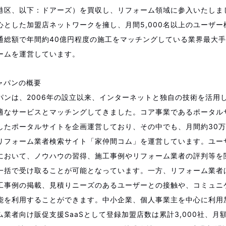
港区、以下：ドアーズ）を買収し、リフォーム領域に参入いたしました
心とした加盟店ネットワークを擁し、月間5,000名以上のユーザー
通総額で年間約40億円程度の施工をマッチングしている業界最大
ームを運営しています。
ャパンの概要
パンは、2006年の設立以来、インターネットと独自の技術を活用
適なサービスとマッチングしてきました。コア事業であるポータル
したポータルサイトを企画運営しており、その中でも、月間約30
リフォーム業者検索サイト「家仲間コム」を運営しています。ユー
において、ノウハウの習得、施工事例やリフォーム業者の評判等を
一括で受け取ることが可能となっています。一方、リフォーム業者
工事例の掲載、見積りニーズのあるユーザーとの接触や、コミュニ
能を利用することができます。中小企業、個人事業主を中心に利用
業者向け販促支援SaaSとして登録加盟店数は累計3,000社、月