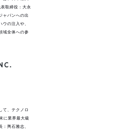
代表取締役：大永
ジャパンへの出
ハウの注入や、
領域全体への参
して、テクノロ
月末に業界最大級
長：輿石雅志、