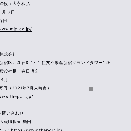
取締役：大永和弘
年７月３日
0万円
/www.mjp.co.jp/
ト株式会社
新宿区西新宿8-17-1 住友不動産新宿グランドタワー12F
取締役社長 春日博文
年4月
百万円（2021年7月末時点）
www.theport.jp/
お問い合わせ
広報IR担当 柴田
イト：
https://www.theport.jp/