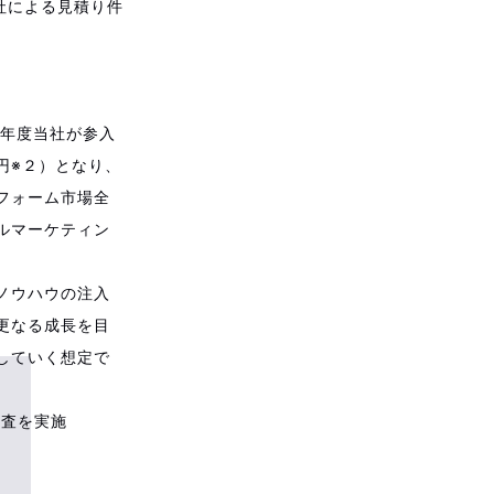
社による見積り件
前年度当社が参入
円※２）となり、
フォーム市場全
ルマーケティン
ノウハウの注入
更なる成長を目
していく想定で
調査を実施