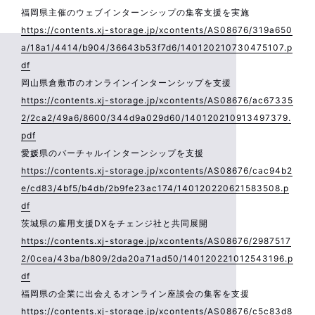
福岡県主催のウェブインターンシップの集客支援を実施
https://contents.xj-storage.jp/xcontents/AS08676/319a650
a/18a1/4414/b904/36643b53f7d6/140120210730475107.p
df
岡山県倉敷市のオンラインインターンシップを支援
https://contents.xj-storage.jp/xcontents/AS08676/ac67335
2/2ca2/49a6/8600/344d9a029d60/140120210913497379.
pdf
愛媛県のバーチャルインターンシップを支援
https://contents.xj-storage.jp/xcontents/AS08676/cac94b2
e/cd83/4bf5/b4db/2b9fe23ac174/140120220621583508.p
df
茨城県の雇用支援DXをチェンジ社と共同展開
https://contents.xj-storage.jp/xcontents/AS08676/2987517
2/0cea/43ba/b809/2da20a71ad50/140120221012543196.p
df
福岡県の企業に出会えるオンライン座談会の集客を支援
https://contents.xj-storage.jp/xcontents/AS08676/c5c83d8