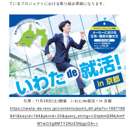
ているプロジェクトにおける取り組み実績になります。
引用：11月26日(土)開催 いわたde就活！in 京都
https://iwata-de.resv.jp/contents/punit_dtl.php?x=1667196
841&keyid=194&pkind=20&query_string=cGtpbmQ9MjAmY
W1wO3g9MTY2NzE5NjgzOA==