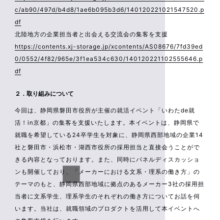
c/ab90/497d/b4d8/1ae6b095b3d6/140120221021547520.p
df
北陸地方の企業担当者と出会える交流会の集客を支援
https://contents.xj-storage.jp/xcontents/AS08676/7fd39ed
0/0552/4f82/965e/3f1ea534c630/140120221102555646.p
df
２．取り組みについて
今回は、静岡県磐田市役所が主催の就活イベント「いわたde就
活！in京都」の集客を支援いたします。本イベントは、静岡県で
就職を希望している24卒学生を対象に、静岡県西部地域の企業14
社と磐田市・浜松市・湖西市役所の採用担当と直接会うことがで
きる内容となっております。また、同時にパネルディスカッショ
ンも開催しており、「メーカーにおける文系・理系の働き方」の
テーマのもと、静岡県西部地域に拠点のあるメーカー3社の採用担
当者に文系学生、理系学生のそれぞれの働き方についてお話を伺
います。当社は、就職領域のプロダクトを活用して本イベントへ