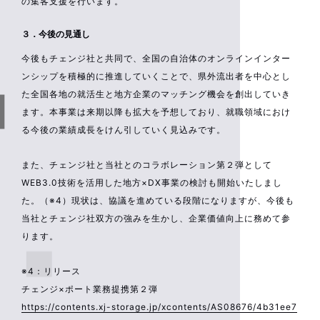
の集客支援を行います。
３．今後の見通し
今後もチェンジ社と共同で、全国の自治体のオンラインインター
ンシップを積極的に推進していくことで、県外流出者を中心とし
た全国各地の就活生と地方企業のマッチング機会を創出していき
ます。本事業は来期以降も拡大を予想しており、就職領域におけ
る今後の業績成長をけん引していく見込みです。
また、チェンジ社と当社とのコラボレーション第２弾として
WEB3.0技術を活用した地方×DX事業の検討も開始いたしまし
た。（※4）現状は、協議を進めている段階になりますが、今後も
当社とチェンジ社双方の強みを生かし、企業価値向上に務めて参
ります。
※4：リリース
チェンジ×ポート業務提携第２弾
https://contents.xj-storage.jp/xcontents/AS08676/4b31ee7