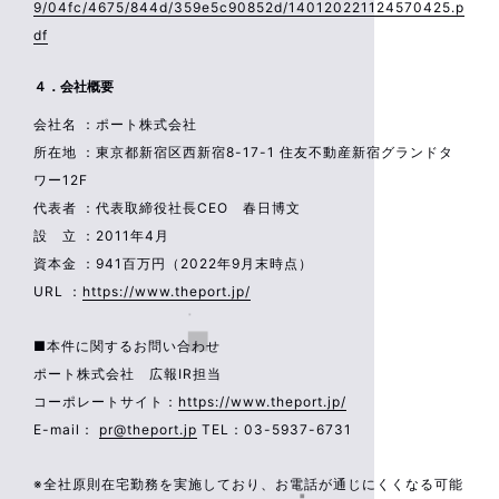
9/04fc/4675/844d/359e5c90852d/140120221124570425.p
df
４．会社概要
会社名 ：ポート株式会社
所在地 ：東京都新宿区西新宿8-17-1 住友不動産新宿グランドタ
ワー12F
代表者 ：代表取締役社長CEO 春日博文
設 立 ：2011年4月
資本金 ：941百万円（2022年9月末時点）
URL ：
https://www.theport.jp/
■本件に関するお問い合わせ
ポート株式会社 広報IR担当
コーポレートサイト：
https://www.theport.jp/
E-mail：
pr@theport.jp
TEL：03-5937-6731
※全社原則在宅勤務を実施しており、お電話が通じにくくなる可能