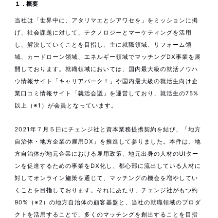
１．概要
当社は「世界中に、アタリマエとシアワセを」をミッションに掲
げ、社会課題に対して、テクノロジーとマーケティングを活用
し、解決していくことを目指し、主に就職領域、リフォーム領
域、カードローン領域、エネルギー領域でマッチングDX事業を展
開しております。就職領域においては、国内最大級の就活ノウハ
ウ情報サイト「キャリアパーク！」や国内最大級の就活生向け企
業口コミ情報サイト「就活会議」を運営しており、就活生の75%
以上（※1）が会員となっています。
2021年７月５日にチェンジ社と資本業務提携契約を結び、「地方
自治体・地方企業の雇用DX」を推進して参りました。本件は、地
方自治体が地元企業における雇用政策、地元出身の人材のUIター
ンを促進するための事業をDX化し、都心部に流出している人材に
対してオンライン施策を通じて、マッチングの機会を増やしてい
くことを目指しております。それにあたり、チェンジ社がもつ約
90%（※2）の地方自治体の顧客基盤と、当社の就職領域のプロダ
クトを活用することで、多くのマッチングを創出することを目指