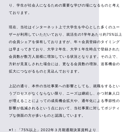
り、学生が社会人になるための重要な学びの場になるものと考え
ております。
現在、当社はインターネット上で大学生を中心とした多くのユー
ザーが利用していただいており、就活生の1学年あたり約75%以上
の会員シェアを保有しておりますが、年々会員登録のタイミング
は早まってきており、大学２年生、大学１年生時点で登録された
会員数が数万人規模に増加している状況となります。その上で、
方針が見直しされた場合には、更なる会員数の増加、送客機会の
拡大につながるものと見込んでおります。
上記の通り、本件の当社事業への影響としても、就職をするとい
うプロセスがなくならない限り、ニーズは継続し、かつ対象人口
が増えることによっての成長機会拡大や、通年化による季節性の
影響が低減されるという点において、当社事業に対してポジティ
ブな側面の方が多いものと認識しています。
※1：「75%以上」2022年３月期通期決算資料より