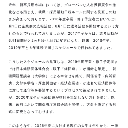
近年、新卒採用市場においては、グローバルな人材獲得競争の激
化なども踏まえ、就職・採用活動日程ルールに関する見直しの動
きが高まっております。2016年度卒業・修了予定者においては3
月1日に企業側の広報活動、8月1日に選考活動を開始するという方
針のもとで行われておりましたが、2017年卒からは、選考活動が
6月1日開始と2ヵ月繰り上げに変更になり、以来、2018年卒、
2019年卒と３年連続で同じスケジュールで行われてきました。
こうしたスケジュールの見直しは、2019年度卒業・修了予定者ま
では日本経済団体連合会（以下「経団連」）が指針を策定し、就
職問題懇談会（大学側）による申合せを経て、関係省庁（内閣官
房、文部科学省・厚生労働省・経済産業省）が連名で経済団体等
に対して遵守等を要請するというプロセスで策定されてきました
が、2020年度卒から経団連が指針を策定しない方針を受け、以
来、政府において関係省庁連絡会議を開催し、方針を決定する形
式に変更となっております。
このような中、2026年春に入社する現在の大学１年生から、一律