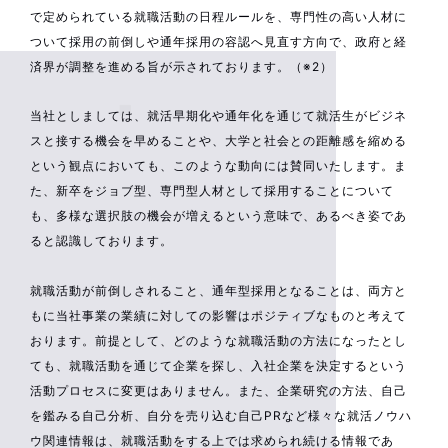
で定められている就職活動の日程ルールを、専門性の高い人材に
ついて採用の前倒しや通年採用の容認へ見直す方向で、政府と経
済界が調整を進める旨が示されております。（※2）
当社としましては、就活早期化や通年化を通じて就活生がビジネ
スと接する機会を早めることや、大学と社会との距離感を縮める
という観点においても、このような動向には賛同いたします。ま
た、新卒をジョブ型、専門型人材として採用することについて
も、多様な選択肢の機会が増えるという意味で、あるべき姿であ
ると認識しております。
就職活動が前倒しされること、通年型採用となることは、両方と
もに当社事業の業績に対しての影響はポジティブなものと考えて
おります。前提として、どのような就職活動の方法になったとし
ても、就職活動を通じて企業を探し、入社企業を決定するという
活動プロセスに変更はありません。また、企業研究の方法、自己
を鑑みる自己分析、自分を売り込む自己PRなど様々な就活ノウハ
ウ関連情報は、就職活動をする上では求められ続ける情報であ