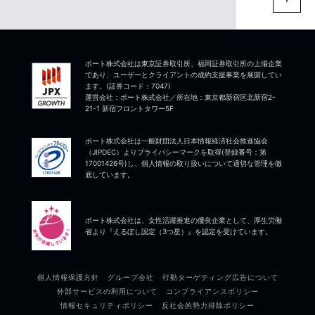
ポート株式会社は東京証券取引所、福岡証券取引所の上場企業
であり、ユーザーとクライアントの成約支援事業を展開してい
ます。(証券コード：7047)
運営会社：ポート株式会社／所在地：東京都新宿区北新宿2-
21-1 新宿フロントタワー5F
ポート株式会社は一般財団法人日本情報経済社会推進協会
（JIPDEC）よりプライバシーマークを取得(登録番号：第
17001426号)し、個人情報の取り扱いについて適切な管理を徹
底しています。
ポート株式会社は、女性活躍推進の優良企業として、厚生労働
省より『えるぼし認定（3つ星）』を認定を受けています。
個人情報保護方針
グループ会社
行動ターゲティング広告について
外部サービスの利用について
コンプライアンスポリシー
情報セキュリティポリシー
反社会的勢力排除ポリシー