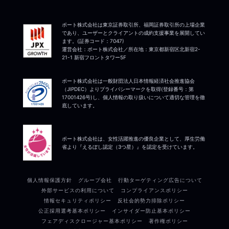
ポート株式会社は東京証券取引所、福岡証券取引所の上場企業
であり、ユーザーとクライアントの成約支援事業を展開してい
ます。(証券コード：7047)
運営会社：ポート株式会社／所在地：東京都新宿区北新宿2-
21-1 新宿フロントタワー5F
ポート株式会社は一般財団法人日本情報経済社会推進協会
（JIPDEC）よりプライバシーマークを取得(登録番号：第
17001426号)し、個人情報の取り扱いについて適切な管理を徹
底しています。
ポート株式会社は、女性活躍推進の優良企業として、厚生労働
省より『えるぼし認定（3つ星）』を認定を受けています。
個人情報保護方針
グループ会社
行動ターゲティング広告について
外部サービスの利用について
コンプライアンスポリシー
情報セキュリティポリシー
反社会的勢力排除ポリシー
公正採用選考基本ポリシー
インサイダー防止基本ポリシー
フェアディスクロージャー基本ポリシー
著作権ポリシー