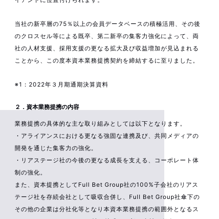
当社の新卒層の75％以上の会員データベースの積極活用、その後
のクロスセル等による既卒、第二新卒の集客力強化によって、両
社の人材支援、採用支援の更なる拡大及び収益増加が見込まれる
ことから、この度本資本業務提携契約を締結するに至りました。
※1：2022年３月期通期決算資料
２．資本業務提携の内容
業務提携の具体的な主な取り組みとしては以下となります。
・アライアンスにおける更なる強固な連携及び、共同メディアの
開発を通じた集客力の強化。
・リアステージ社の今後の更なる成長を支える、コーポレート体
制の強化。
また、資本提携としてFull Bet Group社の100%子会社のリアス
テージ社を存続会社として吸収合併し、Full Bet Group社傘下の
その他の企業は分社化等となり本資本業務提携の範囲外となるス