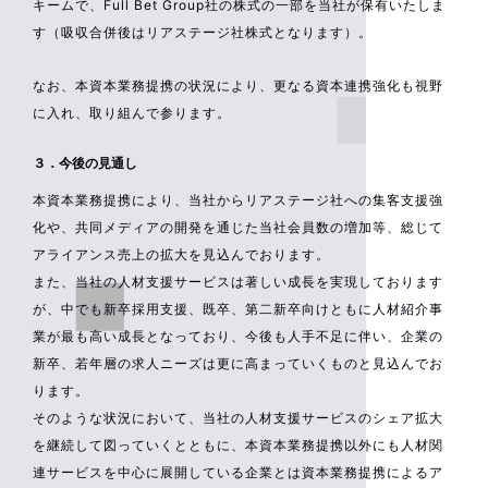
キームで、Full Bet Group社の株式の一部を当社が保有いたしま
す（吸収合併後はリアステージ社株式となります）。
なお、本資本業務提携の状況により、更なる資本連携強化も視野
に入れ、取り組んで参ります。
３．今後の見通し
本資本業務提携により、当社からリアステージ社への集客支援強
化や、共同メディアの開発を通じた当社会員数の増加等、総じて
アライアンス売上の拡大を見込んでおります。
また、当社の人材支援サービスは著しい成長を実現しております
が、中でも新卒採用支援、既卒、第二新卒向けともに人材紹介事
業が最も高い成長となっており、今後も人手不足に伴い、企業の
新卒、若年層の求人ニーズは更に高まっていくものと見込んでお
ります。
そのような状況において、当社の人材支援サービスのシェア拡大
を継続して図っていくとともに、本資本業務提携以外にも人材関
連サービスを中心に展開している企業とは資本業務提携によるア