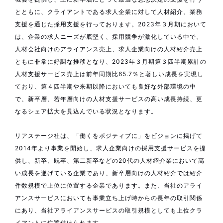
とともに、クライアントである求人企業に対して人材紹介、業務
支援を通じた採用支援を行っております。2023年３月期において
は、企業の求人ニーズが底堅く、採用競争が激化している中で、
人材会社向けのアライアンス売上、求人企業向けの人材紹介売上
ともに非常に好調な推移となり、2023年３月期第３四半期累計の
人材支援サービス売上は前年同期比65.7％と著しい成長を実現し
ており、第４四半期や来期以降においても良好な外部環境の中
で、新卒層、若年層向けの人材支援サービスの高い成長持続、更
なるシェア拡大を見込んでいる状況となります。
リアステージ社は、「働くをポジティブに」をビジョンに掲げて
2014年より事業を開始し、求人企業向けの採用支援サービスを提
供し、新卒、既卒、第二新卒などの20代の人材紹介業において高
い成長を遂げている企業であり、新卒層向けの人材紹介では紹介
件数規模で上位に位置する企業であります。また、当社のアライ
アンスサービスにおいても事業立ち上げ時からの長年の取引関係
にあり、当社アライアンスサービスの取引規模としても上位クラ
イアントに位置付けられます。