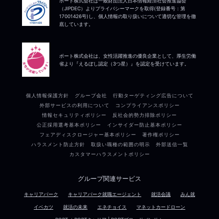
ポート株式会社は一般財団法人日本情報経済社会推進協会
（JIPDEC）よりプライバシーマークを取得(登録番号：第
17001426号)し、個人情報の取り扱いについて適切な管理を徹
底しています。
ポート株式会社は、女性活躍推進の優良企業として、厚生労働
省より『えるぼし認定（3つ星）』を認定を受けています。
個人情報保護方針
グループ会社
行動ターゲティング広告について
外部サービスの利用について
コンプライアンスポリシー
情報セキュリティポリシー
反社会的勢力排除ポリシー
公正採用選考基本ポリシー
インサイダー防止基本ポリシー
フェアディスクロージャー基本ポリシー
著作権ポリシー
ハラスメント防止方針
取扱い職種の範囲の明示
外部送信一覧
カスタマーハラスメントポリシー