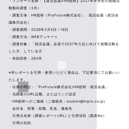
・アンケート名称：【就活会議×HR総研】2027年卒学生の就職活
動動向調査（3月）
・調査主体：HR総研（ProFuture株式会社）、就活会議（就活会
議株式会社）
・調査期間：2026年3月5日～16日
・調査方法：WEBアンケート
・調査対象：「就活会議」会員で2027年入社に向けて就職活動を
した方、している方
・有効回答：283件
※本レポートを引用・参照いただく場合は、下記要項にてお願いい
たします。
・出典の明記：「ProFuture株式会社/HR総研・就活会議」
・当調査のURL記載、またはリンク設定
・HR総研へのご連絡（ご連絡先：souken@hrpro.co.jp）
会社名、部署・役職、氏名、連絡先
引用元名称（調査レポートURL) と引用項目（図表No）
引用の目的