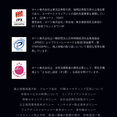
ポート株式会社は東京証券取引所、福岡証券取引所の上場企業
であり、ユーザーとクライアントの成約支援事業を展開してい
ます。(証券コード：7047)
運営会社：ポート株式会社／所在地：東京都新宿区北新宿2-
21-1 新宿フロントタワー5F
ポート株式会社は一般財団法人日本情報経済社会推進協会
（JIPDEC）よりプライバシーマークを取得(登録番号：第
17001426号)し、個人情報の取り扱いについて適切な管理を徹
底しています。
ポート株式会社は、女性活躍推進の優良企業として、厚生労働
省より『えるぼし認定（3つ星）』を認定を受けています。
個人情報保護方針
グループ会社
行動ターゲティング広告について
外部サービスの利用について
コンプライアンスポリシー
情報セキュリティポリシー
反社会的勢力排除ポリシー
公正採用選考基本ポリシー
インサイダー防止基本ポリシー
フェアディスクロージャー基本ポリシー
著作権ポリシー
ハラスメント防止方針
取扱い職種の範囲の明示
外部送信一覧