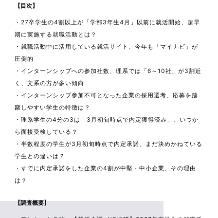
【目次】
・27卒学生の4割以上が「学部3年生4月」以前に就活開始、超早
期に実施する就職活動とは？
・就職活動中に活用している就活サイト、今年も「マイナビ」が
圧倒的
・インターンシップへの参加社数、理系では「6～10社」が3割近
く、文系の方が多い傾向
・インターンシップ参加不可となった企業の採用選考、応募を躊
躇しやすい学生の特徴は？
・理系学生の4分の3は「3月初旬時点で内定獲得済み」、いつか
ら面接受検している？
・半数程度の学生が3月初旬時点で内定承諾、まだ決めかねている
学生との違いは？
・すでに内定承諾をした企業の4割が中堅・中小企業、その理由
は？
【調査概要】