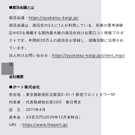
■就活会議とは
就活会議：
https://syukatsu-kaigi.jp/
就活会議は、就活生の2人に1人が利用している、先輩の選考体験
記やESを掲載する国内最大級の就活生向け企業口コミ情報プロダ
クトです。年間約35万人の就活生が登録し、就職活動に活用され
ています。
法人向けお問い合わせ：
https://syukatsu-kaigi.jp/client_inqui
ry
会社概要
■ポート株式会社
所在地 ：東京都新宿区北新宿2-21-1 新宿フロントタワー5F
代表者 ：代表取締役社長CEO 春日博文
設 立 ：2011年4月
資本金 ：33百万円(2025年12月末時点）
URL ：
https://www.theport.jp/