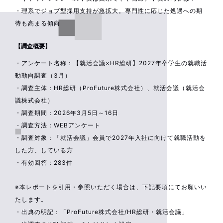
・理系でジョブ型採用支持が急拡大。専門性に応じた処遇への期
待も高まる傾向
【調査概要】
・アンケート名称：【就活会議×HR総研】2027年卒学生の就職活
動動向調査（3月）
・調査主体：HR総研（ProFuture株式会社）、就活会議（就活会
議株式会社）
・調査期間：2026年3月5日～16日
・調査方法：WEBアンケート
・調査対象：「就活会議」会員で2027年入社に向けて就職活動を
した方、している方
・有効回答：283件
※本レポートを引用・参照いただく場合は、下記要項にてお願いい
たします。
・出典の明記：「ProFuture株式会社/HR総研・就活会議」