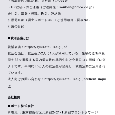
・当調査のURL記載、またはリンク設定
・HR総研へのご連絡（ご連絡先：souken@hrpro.co.jp）
会社名、部署・役職、氏名、連絡先
引用元名称（調査レポートURL) と引用項目（図表No）
引用の目的
■就活会議とは
就活会議：
https://syukatsu-kaigi.jp/
就活会議は、就活生の2人に1人が利用している、先輩の選考体験
記やESを掲載する国内最大級の就活生向け企業口コミ情報プロダ
クトです。年間約35万人の就活生が登録し、就職活動に活用され
ています。
法人向けお問い合わせ：
https://syukatsu-kaigi.jp/client_inqui
ry
会社概要
■ポート株式会社
所在地 ：東京都新宿区北新宿2-21-1 新宿フロントタワー5F