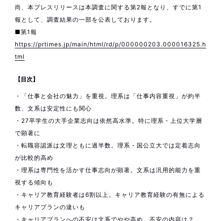
尚、本プレスリリースは本調査に関する第2報となり、すでに第1
報として、調査結果の一部を公表しております。
■第1報
https://prtimes.jp/main/html/rd/p/000000203.000016325.h
tml
【目次】
・「仕事と会社の魅力」を重視。理系は「仕事内容重視」が約半
数、文系は安定性にも関心
・27卒学生の大手企業志向は依然高水準。特に理系・上位大学層
で顕著に
・転職容認派は文理ともに過半数。理系・国公立大では定着志向
が比較的高め
・理系は専門性を活かす仕事志向が顕著。文系は汎用的能力を重
視する傾向も
・キャリア教育経験者は6割以上。キャリア教育経験の有無による
キャリアプランの違いも
・キャリアプランへの不安は文系でやや高め。不安の内容は？