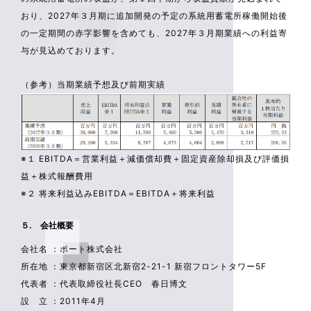
おり、2027年３月期に追加開発の予定の系統用蓄電所稼働開始後
の一定期間の赤字影響を含めても、2027年３月期業績への利益寄
与が見込めております。
（参考）当期業績予想及び前期実績
※１ EBITDA＝営業利益＋減価償却費＋固定資産除却損及び評価損
益＋株式報酬費用
※２ 将来利益込みEBITDA＝EBITDA＋将来利益
５. 会社概要
会社名 ：ポート株式会社
所在地 ：東京都新宿区北新宿2-21-1 新宿フロントタワー5F
代表者 ：代表取締役社長CEO 春日博文
設 立 ：2011年4月