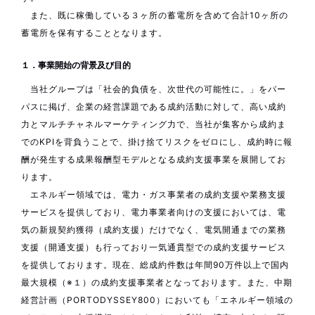
また、既に稼働している３ヶ所の蓄電所を含めて合計10ヶ所の
蓄電所を保有することとなります。
１．事業開始の背景及び目的
当社グループは「社会的負債を、次世代の可能性に。」をパー
パスに掲げ、企業の経営課題である成約活動に対して、高い成約
力とマルチチャネルマーケティング力で、当社が集客から成約ま
でのKPIを背負うことで、掛け捨てリスクをゼロにし、成約時に報
酬が発生する成果報酬型モデルとなる成約支援事業を展開してお
ります。
エネルギー領域では、電力・ガス事業者の成約支援や業務支援
サービスを提供しており、電力事業者向けの支援においては、電
気の新規契約獲得（成約支援）だけでなく、電気開通までの業務
支援（開通支援）も行っており一気通貫型での成約支援サービス
を提供しております。現在、総成約件数は年間90万件以上で国内
最大規模（※１）の成約支援事業者となっております。また、中期
経営計画（PORTODYSSEY800）においても「エネルギー領域の