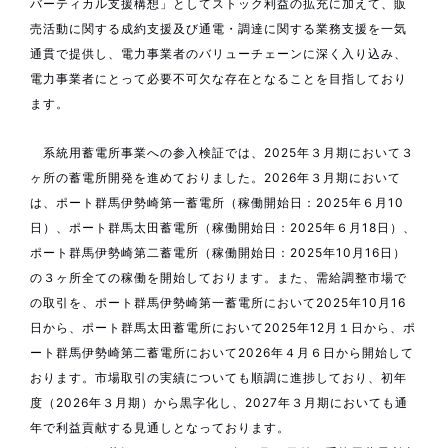
バーティカル支援構想」としてストック利益の拡充に加えて、販
売活動に関する成約支援及び通電・調達に関する業務支援を一気
通貫で提供し、電力事業者のバリューチェーンに深く入り込み、
電力事業者にとって必要不可欠な存在となることを目指しており
ます。
系統用蓄電所事業への参入検証では、2025年３月期において３
ヶ所の蓄電所開発を進めておりました。2026年３月期において
は、ポート群馬伊勢崎第一蓄電所（稼働開始日：2025年６月10
日）、ポート群馬太田蓄電所（稼働開始日：2025年６月18日）、
ポート群馬伊勢崎第二蓄電所（稼働開始日：2025年10月16日）
の３ヶ所全ての稼働を開始しております。また、需給調整市場で
の取引を、ポート群馬伊勢崎第一蓄電所において2025年10月16
日から、ポート群馬太田蓄電所において2025年12月１日から、ポ
ート群馬伊勢崎第二蓄電所において2026年４月６日から開始して
おります。市場取引の実績についても順調に進捗しており、初年
度（2026年３月期）から黒字化し、2027年３月期においても通
年で利益貢献する見通しとなっております。