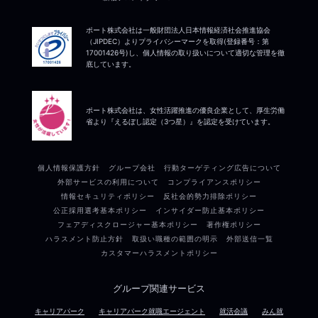
ポート株式会社は一般財団法人日本情報経済社会推進協会
（JIPDEC）よりプライバシーマークを取得(登録番号：第
17001426号)し、個人情報の取り扱いについて適切な管理を徹
底しています。
ポート株式会社は、女性活躍推進の優良企業として、厚生労働
省より『えるぼし認定（3つ星）』を認定を受けています。
個人情報保護方針
グループ会社
行動ターゲティング広告について
外部サービスの利用について
コンプライアンスポリシー
情報セキュリティポリシー
反社会的勢力排除ポリシー
公正採用選考基本ポリシー
インサイダー防止基本ポリシー
フェアディスクロージャー基本ポリシー
著作権ポリシー
ハラスメント防止方針
取扱い職種の範囲の明示
外部送信一覧
カスタマーハラスメントポリシー