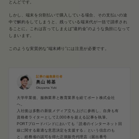
とんどです。
しかし、端末を分割払いで購入している場合、その支払いの途
中で解約をしてしまうと、残っている端末代が一括で請求され
ることに。これは言ってしまえば“違約金”のような負担になって
しまいます。
このような実質的な“端末縛り”には注意が必要です。
記事の編集責任者
奥山 裕基
Okuyama Yuki
大学卒業後、服飾業界と教育業界を経てポート株式会社
へ。
入社後は多数の新規メディア立ち上げに参画し、自身も有
資格者ライターとして2,000本を超える記事を執筆。
PORTブロードバンドにおいても「読者のインターネット回
線に関する最適な意思決定を支援する」という信念のも
と、総務省の認可を得た正規販売代理店（届出番号