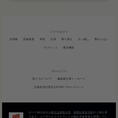
Category
光回線
回線速度
料金
お得
乗り換え
引っ越し
繋がらない
デメリット
通信機器
About Us
私たちについて
編集責任者メッセージ
正規販売代理店のPORTブロードバンド