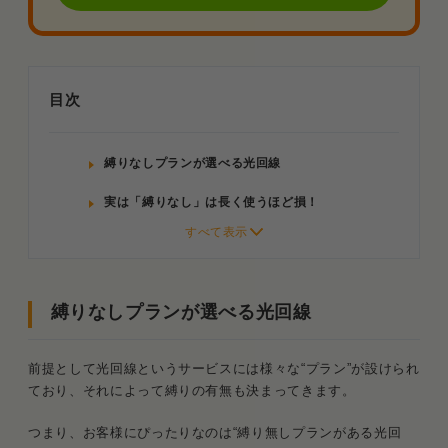
目次
縛りなしプランが選べる光回線
実は「縛りなし」は長く使うほど損！
契約4ヶ月目から縛りありの方がお得
解約金は安くなって負担にならなくなった
縛りなしプランが選べる光回線
乗り換えをするときに解約金は実質発生しな
い
前提として光回線というサービスには様々な“プラン”が設けられ
ており、それによって縛りの有無も決まってきます。
光回線の縛りに関する「よくある質問」
Q．光回線の縛りって何年？
つまり、お客様にぴったりなのは“縛り無しプランがある光回