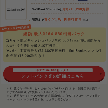
¥13,200お得
SoftBank/Y!mobile
は
年間
置くだけWi-Fi無料貸与
開通まで
(※1)
総額 最大¥164,880相当バック
当サイト限定キャッシュバック¥20,000！
他社回線から
(※2)
の乗り換え費用を最大10万円還元！
その他、工事費最大¥31,680実質無料・SoftBankのスマホ料
金 年間¥13,200割引き！
最大¥164,880おトク！
ソフトバンク光の詳細はこちら
※1）置くだけWi-FiもしくはモバイルWi-Fiいずれかを、開通工事が完了す
るまでの期間限定で無料レンタルいただけます。
※2）適用条件：お申込み内容確認電話の際に「PORTブロードバンド限定
キャッシュバックを希望する」とお申し出ください。