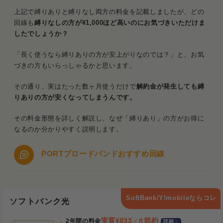
上記で縛りありと縛りなし両方の料金を記載しましたが、どの
回線も
縛りなしの方が¥1,000ほど高いのにお気づきいただけま
したでしょうか？
「長く使うなら縛りありの方が安上がりなのでは？」と、お気
づきの方もいらっしゃるかと思います。
その通り、実はたった数ヶ月使うだけで
解約金が発生しても縛
りありの方が安くなってしまうんです。
その料金形態を詳しく解説し、なぜ「縛りあり」の方がお得に
なるのか分かりやすく説明します。
PORTブロードバンドおすすめ回線
SoftBank/Y!mobileならコレ
ソフトバンク光
実質
¥
833
節約
2年間の料金
／月
詳細