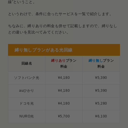
線”ということ。
Q．縛りありの回線の違約金っていくら？
というわけで、条件に合ったサービスを一覧で紹介します。
Q．ホームルーターにも縛りってあるの？
ちなみに、縛りありの料金も併せて記載しますので、縛りなし
との違いを見比べてみてください。
縛り無しプランがある光回線
縛りあり
プラン
縛り無し
プラン
回線名
料金
料金
ソフトバンク光
¥4,180
¥5,390
auひかり
¥4,180
¥5,390
ドコモ光
¥4,180
¥5,280
NURO光
¥5,700
¥6,100