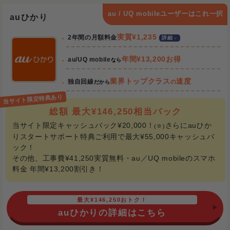
au / UQ mobileユーザーはこれ一択
auひかり
実質¥1,235
2年間の月額料金
詳細
年間¥13,200お得
au/UQ mobile
なら
業界トップクラス
速度
独自回線
の
だから
総額 最大¥146,250相当バック
当サイト限定キャッシュバック¥20,000！
さらにauひか
(※)
りスタートサポート特典ご利用で最大¥55,000キャッシュバ
ック！
その他、工事費¥41,250実質無料・au／UQ mobileのスマホ
料金 年間¥13,200割引き！
最大¥146,250おトク！
auひかりの詳細はこちら