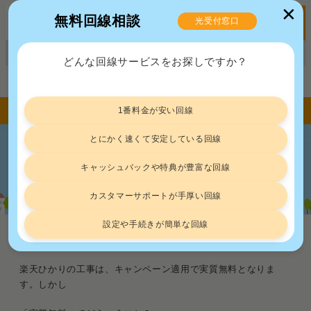
✕
無料回線相談
光受付窓口
MENU
正規販売代理店ポート株式会社 届出番号：C2203454
どんな回線サービスをお探しですか？
トップ
光回線
楽天ひかりは工事費無料で開通可能！仕組みと隠れたリスクを解説
1番料金が安い回線
とにかく速くて安定している回線
楽天ひかりは工事費無料で開通可能！仕
キャッシュバックや特典が豊富な回線
組みと隠れたリスクを解説
カスタマーサポートが手厚い回線
設定や手続きが簡単な回線
光回線
2026.5.25
楽天ひかりの工事は、キャンペーン適用で実質無料となりま
す。しかし