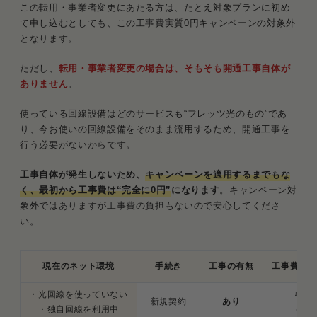
この転用・事業者変更にあたる方は、たとえ対象プランに初め
て申し込むとしても、この工事費実質0円キャンペーンの対象外
となります。
ただし、
転用・事業者変更の場合は、そもそも開通工事自体が
ありません
。
使っている回線設備はどのサービスも“フレッツ光のもの”であ
り、今お使いの回線設備をそのまま流用するため、開通工事を
行う必要がないからです。
工事自体が発生しないため、
キャンペーンを適用するまでもな
く、最初から工事費は“完全に0円”
になります
。キャンペーン対
象外ではありますが工事費の負担もないので安心してくださ
い。
現在のネット環境
手続き
工事の有無
工事費・キ
・光回線を使っていない
キャ
新規契約
あり
・独自回線を利用中
（実