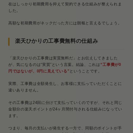
在はしっかり初期費用を抑えて契約できる仕組みが整えられま
した。
2．土日指定などの「追加工事費」は無料に
ならない
高額な初期費用がネックだった方には朗報と言えるでしょう。
3．付与されるポイントには有効期限がある
楽天ひかりの工事費無料の仕組み
楽天ひかりの工事費に関するよくある質問
Q．工事費無料キャンペーンはいつまで続き
「楽天ひかりの工事費は実質無料だ」とお伝えしてきました
ますか？
が、気になるのは“実質”という言葉。結論、これは
“工事費が0
円ではないが、0円に見えている”
ということです。
Q．1年間月額料金無料キャンペーンは終了
したのですか？
実際、工事費は全額発生し、お客様に支払っていただくことに
違いありません。
Q．楽天ひかりの解約時も撤去工事費がかか
りますか？
その工事費は24回に分けて支払っていくのですが、それと同じ
金額分の楽天ポイントが24ヶ月間付与される仕組みになってい
まとめ．楽天ひかりは工事費無料で契約可能！ただ
ます。
し落とし穴には要注意
つまり、毎月の支払いが発生する一方で、同額のポイントが手