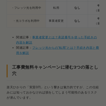
キャン
・フレッツ光を利用中
転用
なし
（最初
キャン
・光コラボを利用中
事業者変更
なし
（最初
関連記事：
事業者変更とは？承諾番号を使った手続きの
内容を解説
関連記事：
フレッツ光からの“転用”とは？手続き内容と費
用を解説
工事費無料キャンペーンに潜む3つの落とし
穴
楽天ひかりの「実質0円」という響きは魅力的ですが、この仕組
みには知っておかなければ損をしてしまう可能性のあるリスク
が潜んでいます。