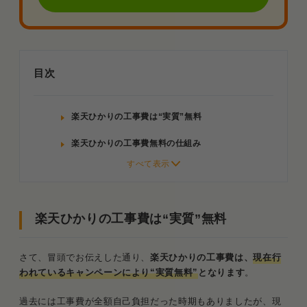
目次
楽天ひかりの工事費は“実質”無料
楽天ひかりの工事費無料の仕組み
適用条件は“楽天ひかりの新規お申し込み”だけで
OK
楽天モバイルの契約は不要
楽天ひかりの工事費は“実質”無料
転用・事業者変更の場合は対象外
さて、冒頭でお伝えした通り、
楽天ひかりの工事費は、
現在行
工事費無料キャンペーンに潜む3つの落とし穴
われているキャンペーンにより“実質無料”
となります
。
1．2年以内の解約で「残債」が一括請求さ
過去には工事費が全額自己負担だった時期もありましたが、現
れる