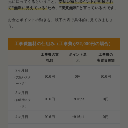
元に戻ってくるということ。
支払い額とポイントが相殺され
て“無料に見えている”
ため、“実質無料”と言っているのです
。
お金とポイントの動きを、以下の表で具体的に見てみましょ
う。
工事費無料の仕組み（工事費が22,000円の場合）
工事費の支
ポイント還
工事費の
払額
元
実質負担額
2ヶ月目
916円
0円
916円
（支払いスタ
ート月）
3ヶ月目
916円
+916pt
0円
（pt還元スタ
ート月）
4ヶ月目
916円
+916pt
0円