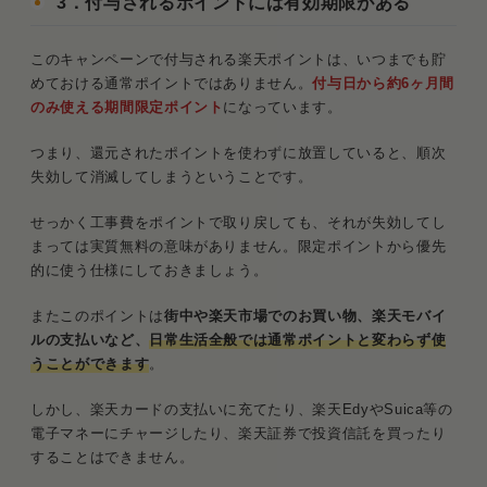
3．付与されるポイントには有効期限がある
このキャンペーンで付与される楽天ポイントは、いつまでも貯
めておける通常ポイントではありません。
付与日から約6ヶ月間
のみ使える期間限定ポイント
になっています。
つまり、還元されたポイントを使わずに放置していると、順次
失効して消滅してしまうということです。
せっかく工事費をポイントで取り戻しても、それが失効してし
まっては実質無料の意味がありません。限定ポイントから優先
的に使う仕様にしておきましょう。
またこのポイントは
街中や楽天市場でのお買い物、楽天モバイ
ルの支払いなど、
日常生活全般では通常ポイントと変わらず使
うことができます
。
しかし、楽天カードの支払いに充てたり、楽天EdyやSuica等の
電子マネーにチャージしたり、楽天証券で投資信託を買ったり
することはできません。