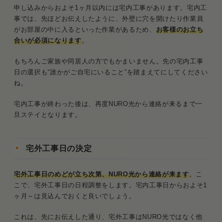
申し込みからおよそ1ヶ月以内には宅内工事があります。宅内工
事では、先ほどお伝えしたように、外壁に穴を開けたり作業員
がお部屋の中に入るといった作業があるため、
お客様のお立ち
合いが必須になります
。
もちろんご家族や同居人の方でもかまいません。先の宅内工事
日の選択も“誰かがご自宅にいること”を踏まえてにしてください
ね。
宅内工事が終わった後は、再度NURO光から連絡が来るまで一
旦ステイとなります。
宅外工事日の決定
宅外工事日のめどが立ち次第、NURO光から連絡が来ます
。こ
こで、宅外工事日の日程調整をします。宅内工事日からおよそ1
ヶ月～は見込んでおくと良いでしょう。
これは、先にお伝えした通り、宅外工事はNURO光ではなく他