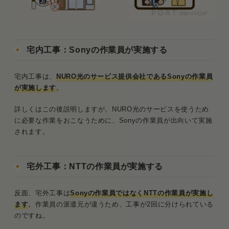
NURO光の工事に関する「よくある質問」
Q．NURO光の工事は1回にまとめられない
の？
宅内工事：Sonyの作業員が実施する
Q．NURO光の工事が遅い！どうにかして早
宅内工事は、
NURO光のサービス提供会社であるSonyの作業員
くならないの？
が実施します
。
Q．NURO光の撤去工事の費用はいくら？
詳しくはこの後説明しますが、NURO光のサービスを使うため
に必要な作業をおこなうために、Sonyの作業員が出向いて実施
まとめ．NURO光の工事は業者が違うから2回にな
されます。
る！早めの申し込みがおすすめ
宅外工事：NTTの作業員が実施する
反面、宅外工事は
Sonyの作業員ではなくNTTの作業員が実施し
ます
。作業員の派遣元が違うため、工事が2回に分けられている
のですね。