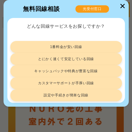
✕
無料回線相談
光受付窓口
MENU
正規販売代理店ポート株式会社 届出番号：C2203454
どんな回線サービスをお探しですか？
トップ
光回線
NURO光の工事は2回！時間がかかる理由と工事内容を詳しく解説
1番料金が安い回線
NURO光の工事は2回！時間がかかる理
由と工事内容を詳しく解説
とにかく速くて安定している回線
キャッシュバックや特典が豊富な回線
光回線
2024.9.5
カスタマーサポートが手厚い回線
設定や手続きが簡単な回線