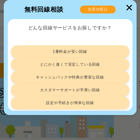
✕
無料回線相談
光受付窓口
株式会社
どんな回線サービスをお探しですか？
でも使える？より良いサービスもご提案
1番料金が安い回線
とにかく速くて安定している回線
キャッシュバックや特典が豊富な回線
ションでも使える？
カスタマーサポートが手厚い回線
設定や手続きが簡単な回線
もご提案