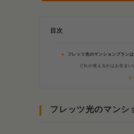
目次
フレッツ光のマンションプランは
どれが使えるかはお住まい
使えるタイプの確認は“エリア検
東日本エリアの方はこちら
フレッツ光のマンシ
西日本エリアの方はこちら
ただしフレッツ光の申し込みは手