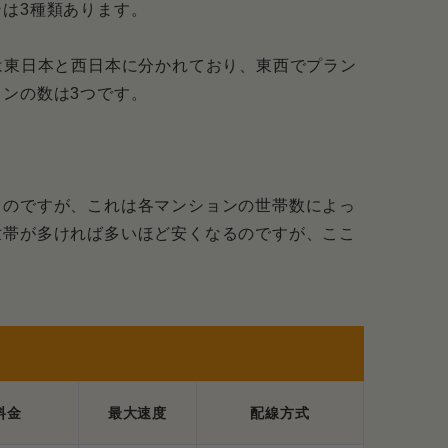
が2つ必要だから
は3種類あります。
ンなら手間は減る
は東日本と西日本に分かれており、東西でプラン
ンの数は3つです。
の契約がおすすめ
をまとめて支払えるから楽
るのですが、これは各マンションの世帯数によっ
世帯が多ければ多いほど安くなるのですが、ここ
えたら絶対に使える
あたってよくある質問まとめ
ンで使う際、申し込んだらすぐ使えるのですか？
フレッツ光を使う際に必要なものはありますか？
料金
最大速度
配線方式
見られるのですか？