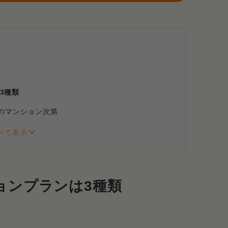
3種類
のマンション次第
索ページ”から
ョンプランは3種類
間がかかる！