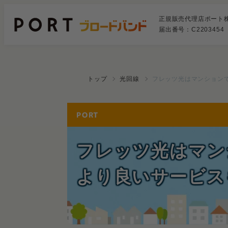
正規販売代理店ポート
届出番号：C2203454
トップ
光回線
フレッツ光はマンション
フレッツ光はマン
より良いサービス