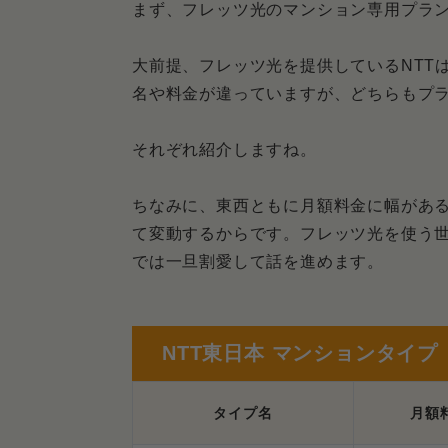
回線契約とプロバイダ契約
まず、フレッツ光のマンション専用プラン
全戸一括契約型のマンショ
大前提、フレッツ光を提供しているNTT
名や料金が違っていますが、どちらもプラ
本当はフレッツ光よりも光コラボ
回線料金とプロバイダ料金
それぞれ紹介しますね。
フレッツ光より安くて速い
ちなみに、東西ともに月額料金に幅があ
て変動するからです。フレッツ光を使う
光コラボはフレッツ光が使
では一旦割愛して話を進めます。
フレッツ光をマンションで使うに
Q．フレッツ光をマンショ
NTT東日本 マンションタイプ
Q．そのほかマンションで
タイプ名
月額
Q．フレッツ光でテレビも