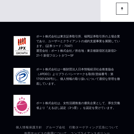
ポート株式会社は東京証券取引所、福岡証券取引所の上場企業
であり、ユーザーとクライアントの成約支援事業を展開してい
ます。(証券コード：7047)
運営会社：ポート株式会社／所在地：東京都新宿区北新宿2-
21-1 新宿フロントタワー5F
ポート株式会社は一般財団法人日本情報経済社会推進協会
（JIPDEC）よりプライバシーマークを取得(登録番号：第
17001426号)し、個人情報の取り扱いについて適切な管理を徹
底しています。
ポート株式会社は、女性活躍推進の優良企業として、厚生労働
省より『えるぼし認定（3つ星）』を認定を受けています。
個人情報保護方針
グループ会社
行動ターゲティング広告について
外部サービスの利用について
コンプライアンスポリシー