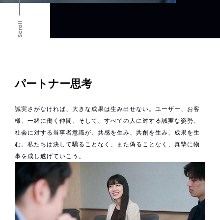
Scroll
パートナー思考
誠実さがなければ、⼤きな成果は⽣み出せない。ユーザー、お客
様、⼀緒に働く仲間、そして、すべての⼈に対する誠実な姿勢、
社会に対する当事者意識が、共感を⽣み、共創を⽣み、成果を⽣
む。私たちは決して驕ることなく、また偽ることなく、真摯に物
事を成し遂げていこう。