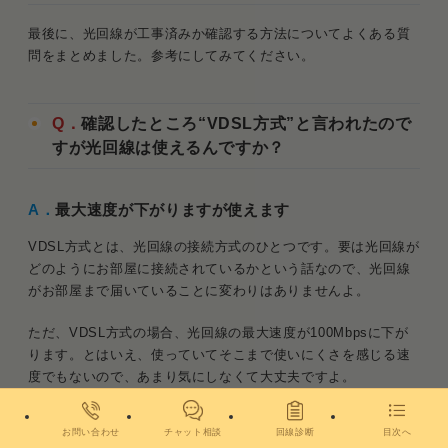
最後に、光回線が工事済みか確認する方法についてよくある質
問をまとめました。参考にしてみてください。
Q．
確認したところ“VDSL方式”と言われたので
すが光回線は使えるんですか？
A．
最大速度が下がりますが使えます
VDSL方式とは、光回線の接続方式のひとつです。要は光回線が
どのようにお部屋に接続されているかという話なので、光回線
がお部屋まで届いていることに変わりはありませんよ。
ただ、VDSL方式の場合、光回線の最大速度が100Mbpsに下が
ります。とはいえ、使っていてそこまで使いにくさを感じる速
度でもないので、あまり気にしなくて大丈夫ですよ。
関連記事：
マンションで光回線が遅い理由は“配線方
お問い合わせ
チャット相談
回線診断
目次へ
式”にあり｜改善策を解説