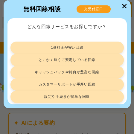
✕
無料回線相談
光受付窓口
MENU
正規販売代理店ポート株式会社 届出番号：C2203454
どんな回線サービスをお探しですか？
トップ
光回線
光回線が工事済みか確認する方法｜確実なのは使いたい業者に聞いてみること
1番料金が安い回線
とにかく速くて安定している回線
光回線が工事済みか確認する方法｜確実
キャッシュバックや特典が豊富な回線
なのは使いたい業者に聞いてみること
カスタマーサポートが手厚い回線
設定や手続きが簡単な回線
光回線
2026.7.29
AIによる要約