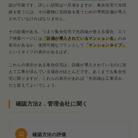
工事ができない場合はホームルーターを利用しよう
認が可能です。詳しい説明は一旦省きますが、集合住宅で光回
線を使うには、その建物に光回線を使うための専用設備が導入
光回線の確認方法についてよくある質問
されていなければなりません。
Q．確認したところ“VDSL方式”と言われた
のですが光回線は使えるんですか？
その設備がある、つまり集合住宅で光回線が使える場合、エリ
ア検索ページには
「設備が導入されているマンション名」
のみ
Q．光コンセントはどこにありますか？
表示があるか、使用可能なプランとして
「マンションタイプ」
というタイプの表示があるはず。
Q．工事が終わるまでネットを使いたいとき
はどうしたらいい？
これらの表示がある集合住宅は、設備が導入されているのに加
えて工事が済んでいる場合がほとんどです。あくまでも集合住
まとめ．光回線は使いたい光回線業者かまとめて確
宅に限りますが、これらの表示があれば「光回線は工事済み」
認できる業者に確認してもらうのが一番
だと捉えてよいでしょう。
確認方法2．管理会社に聞く
確認方法の評価